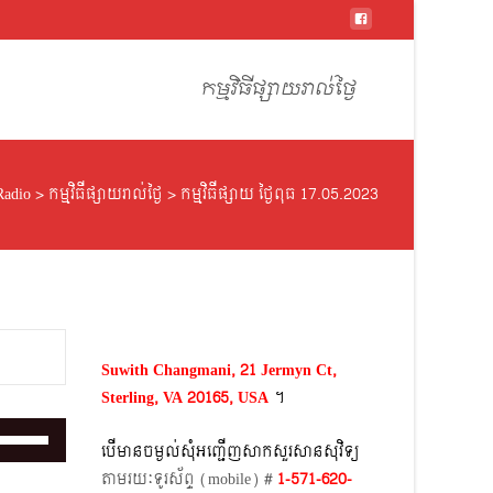
Skip
to
កម្មវិធីផ្សាយរាល់ថ្ងៃ
content
Radio
>
កម្មវិធីផ្សាយរាល់ថ្ងៃ
>
កម្មវិធីផ្សាយ ថ្ងៃពុធ 17.05.2023
Suwith Changmani, 21 Jermyn Ct,
Sterling, VA 20165, USA
។​
Use
បើមានចម្ងល់​សុំអញ្ជើញសាកសួរសានសុវិទ្យ
Up/Down
តាមរយៈទូរស័ព្ទ​ (mobile)​ #
1-571-620-
Arrow