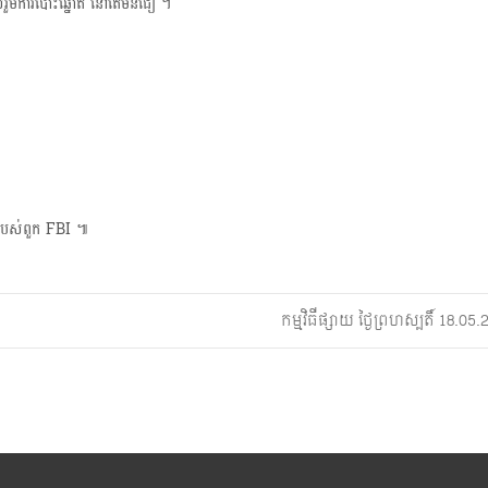
លរួមការបោះឆ្នោត នៅតែមិនជឿ ។
របស់ពួក FBI ៕
កម្មវិធីផ្សាយ ថ្ងៃព្រហស្បតិ៍ 18.0