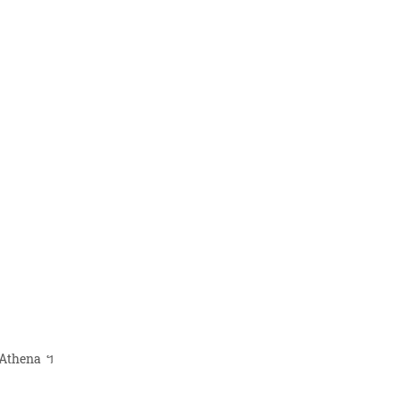
t
i
o
ពី Athena ។