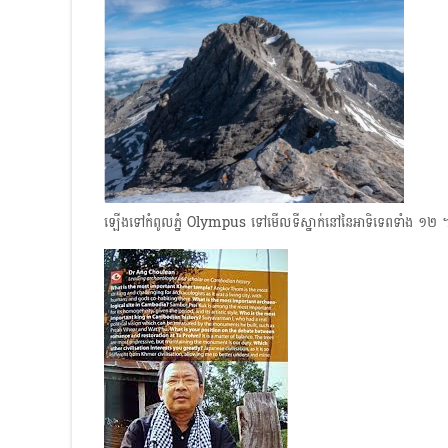
ឡើងទៅកំពូលភ្នំ Olympus ទៅមើលទីស្នាក់នៅនៃអាទិទេពទាំង ១២ 