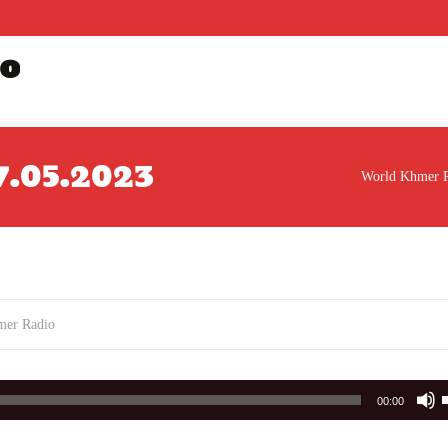
o
17.05.2023
World Khmer 
mer Radio
00:00