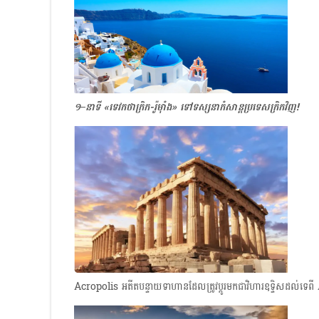
១–នាទី «ទេវកថាក្រិក-រ៉ូម៉ាំង»​ ទៅទស្សនាកំសាន្តប្រទេសក្រិកវិញ!
Acropolis អតីតបន្ទាយទាហានដែលត្រូវប្ដូរមកជាវិហារឧទ្ទិសដល់ទេ