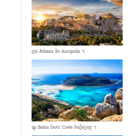
ក្រុង Athens និង Acropolis ។
ឆ្នេរ Balos នៃកោះ Crete ដ៏ល្បីល្បាញ ។