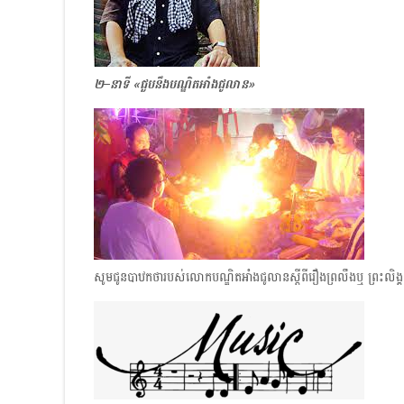
២–នាទី «ជួបនឹងបណ្ឌិតអាំងជូលាន»
សូមជូនបាឋកថារបស់លោកបណ្ឌិតអាំងជូលានស្ដីពីរឿងព្រលឹង​ឬ​ ព្រះលិង្