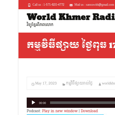
Call us : 1-571-620-4772
Mail us : sansuwith@gmail.com
World Khmer Radi
វិទ្យុខ្មែរពិភពលោក
កម្មវិធីផ្សាយ ថ្ងៃពុធ 
May 17, 2023
កម្មវិធីផ្សាយរាល់ថ្ងៃ
worldkh
Audio
00:00
Player
Podcast:
Play in new window
|
Download