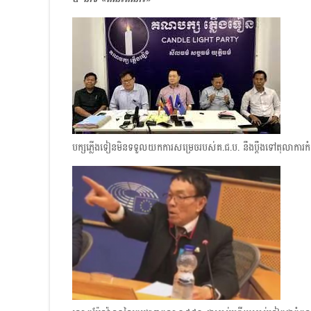
បក្សភ្លើងទៀនមិនទទួលយកការសម្រេចរបស់​គ.ជ.ប. នឹងប្ដឹងទៅតុលាការក