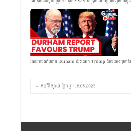
លោកប៉ែនវ៉ាណូនៃក្រុម​២៣​តុលា១៩៩១ ថាប្រាប់ហើយប្រាប់ទៀតថាកុំចូ
របាយការណ៍លោក ​Durham ជំរះលោក Trump ពីការចោទប្រកាន់
Post
←
កម្មវិធីផ្សាយ ថ្ងៃអង្គារ 16.05.2023
navigation
Search