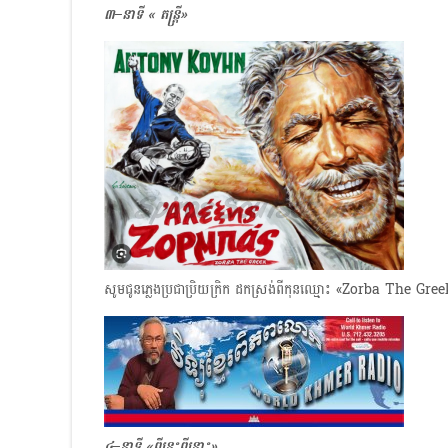
៣–នាទី « តន្ត្រី»​
សូមជូនភ្លេងប្រជាប្រិយក្រិក ដកស្រង់ពីកុនឈ្មោះ «Zorba The Gre
៤–នាទី «ពីនេះពីនោះ»