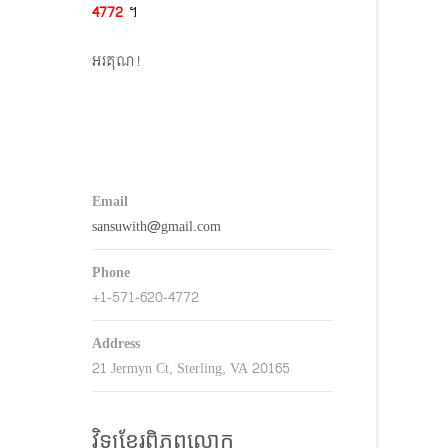
4772​
។
keys
o
អរគុណ!
ncrease
r
decrease
volume.
Email
sansuwith@gmail.com
Phone
+1-571-620-4772
Address
21 Jermyn Ct, Sterling, VA 20165
វិទ្យុខ្មែរពិភពលោក