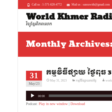
Call us : 1-571-620-4772
Mail us : sansuwith@gmail.com
World Khmer Rad
វិទ្យុខ្មែរពិភពលោក
Monthly Archives
កម្មវិធីផ្សាយ ថ្ងៃពុធ 
31
May 31, 2023
កម្មវិធីផ្សាយរាល់ថ្ងៃ
worl
May/23
Audio
00:00
Player
Podcast:
Play in new window
|
Download