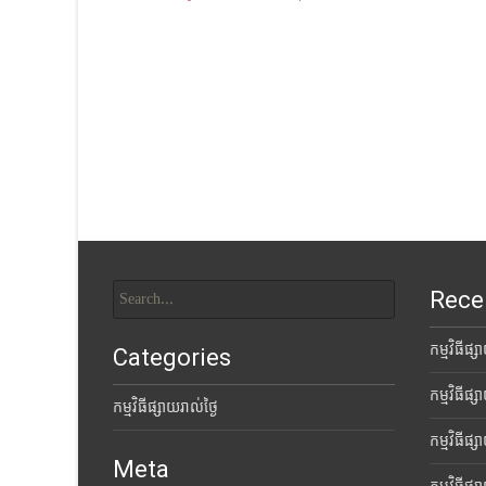
Posts
navigation
Search
Rece
for:
កម្មវិធីផ្
Categories
កម្មវិធីផ្
កម្មវិធីផ្សាយរាល់ថ្ងៃ
កម្មវិធីផ្
Meta