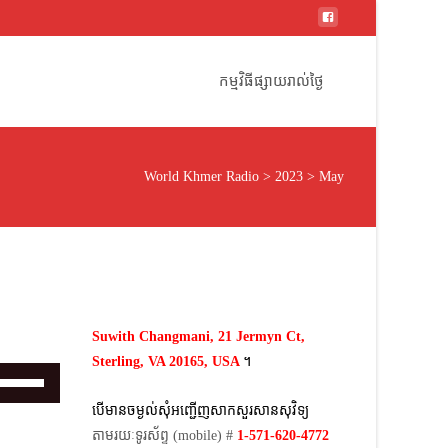
Skip
to
កម្មវិធីផ្សាយរាល់ថ្ងៃ
content
World Khmer Radio
>
2023
>
May
Suwith Changmani, 21 Jermyn Ct,
Sterling, VA 20165, USA
។​
Use
Up/Down
បើមានចម្ងល់​សុំអញ្ជើញសាកសួរសានសុវិទ្យ
Arrow
តាមរយៈទូរស័ព្ទ​ (mobile)​ #
1-571-620-4772​