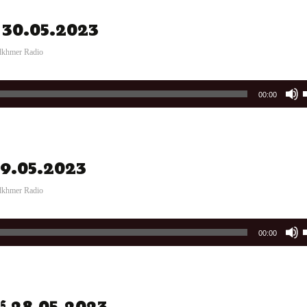
t
ារ 30.05.2023
i
o
dkhmer Radio
00:00
t
 29.05.2023
i
o
dkhmer Radio
00:00
t