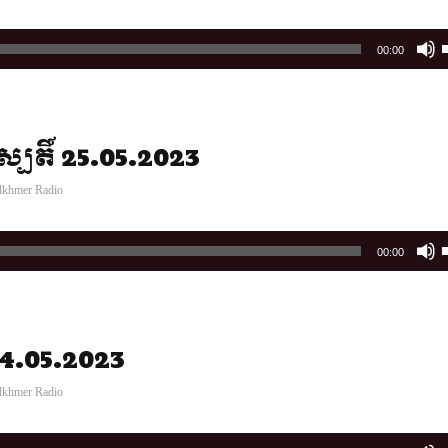
00:00
t
ស្បតិ៍ 25.05.2023
i
o
dkhmer Radio
00:00
t
 24.05.2023
i
o
dkhmer Radio