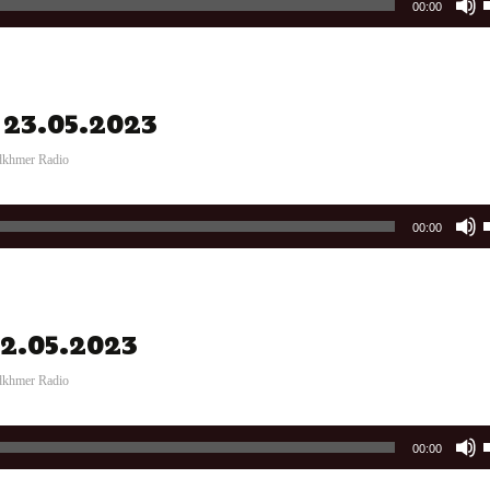
00:00
t
ារ 23.05.2023
i
o
dkhmer Radio
00:00
t
 22.05.2023
i
o
dkhmer Radio
00:00