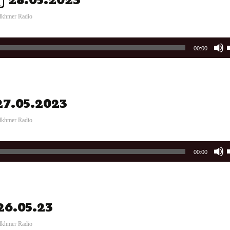
ត្យ 28.05.2023
i
o
dkhmer Radio
00:00
t
 27.05.2023
i
o
dkhmer Radio
00:00
t
 26.05.23
i
o
dkhmer Radio