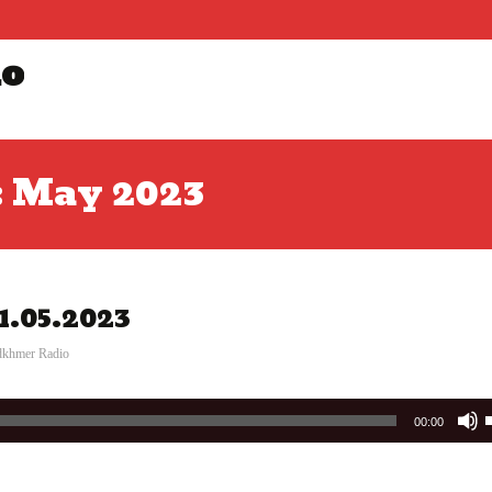
io
: May 2023
31.05.2023
dkhmer Radio
00:00