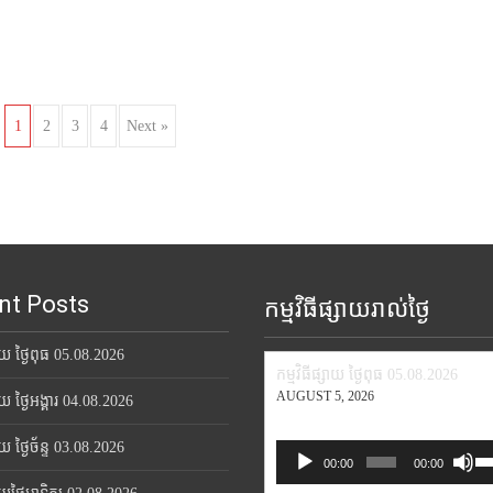
t
i
o
1
2
3
4
Next »
nt Posts
កម្មវិធីផ្សាយរាល់ថ្ងៃ
សាយ ថ្ងៃពុធ 05.08.2026
កម្មវិធីផ្សាយ ថ្ងៃពុធ 05.08.2026
AUGUST 5, 2026
សាយ ថ្ងៃអង្គារ 04.08.2026
សាយ ថ្ងៃច័ន្ទ 03.08.2026
Us
Audio
00:00
00:00
Up
Player