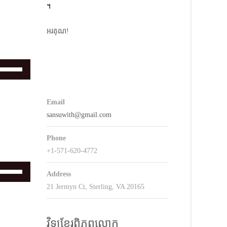
keys
។
o
ncrease
អរគុណ!
r
decrease
volume.
Use
Up/Down
Arrow
Email
keys
sansuwith@gmail.com
o
ncrease
Phone
r
+1-571-620-4772
decrease
volume.
Use
Address
Up/Down
21 Jermyn Ct, Sterling, VA 20165
Arrow
keys
o
វិទ្យុខ្មែរពិភពលោក