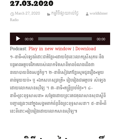
27.03.2020
March 27, 2020
កម្មវិធីផ្សាយរាល់ថ្ងៃ
worldkhmer
Radio
Audio
00:00
00:00
Player
Podcast:
Play in new window
|
Download
១–នាទី«សំឡេងរំដោះជាតិខ្មែរ»ដោយថ្ងៃនេះលោកស្រីសុភារៈនឹង
បន្តអានអត្ថបទវិភាគរបស់លោក​ទិតសានីមានចំណងជើងថា
នយោបាយនិងសេដ្ឋកិច្ច។ ២–នាទីសៀវភៅខ្មែរសូមជូនរឿង«មួយ
ពាន់មួយយប់» ឬ «ឯកសហស្សរាត្រី» រៀបរៀងជាអត្ថបទ សំឡេង
ដោយលោកសានសុវិទ្យ ។ ៣–នាទី«តន្ត្រីប្រចាំថ្ងៃ»។ ៤–
នាទី«ព្រះពុទ្ធសាសនា» សម្តែងដោយព្រះតេជគុណសានសុជាស្តីពី
បញ្ហាផ្សេងៗនៅក្នុងសង្គមពាក់​ព័ន្ធនឹងព្រះពុទ្ធសាសនា។ ៥–នាទី«ពី
នេះពីនោះ»រៀបរៀងដោយលោកសានសុវិទ្យ៕