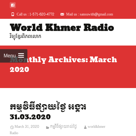
Call us : 1-571-620-4772
Mail us : sansuwith@gmail.com
Skip
World Khmer Radio
to
វិទ្យុខ្មែរពិភពលោក
conte
Menu
Monthly Archives: March
2020
កម្មវិធីផ្សាយថ្ងៃ អង្គារ
31.03.2020
March 31, 2020
កម្មវិធីផ្សាយរាល់ថ្ងៃ
worldkhmer
Radio