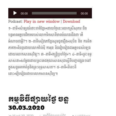
Audio
00:00
00:00
Player
Podcast:
Play in new window
|
Download
១–នាទី«សំឡេងរំដោះជាតិខ្មែរ»ដោយថ្ងៃនេះលោកស្រីសុភារៈនឹង
បន្តអានអត្ថបទវិភាគរបស់លោកទិត​សានី​មាន​ចំណងជើងថា តើ
អំណាចជាអ្វី?។ ២–នាទីសៀវភៅខ្មែរសូមជូនរឿង«សុបិន និង ការពិត
ភាគ២»និពន្ធដោយលោកវ៉ាន់ឌី កាអុន និងរៀបរៀងជា​អត្ថបទ​សំឡេង​
ដោយលោកសានសុវិទ្យ។ ៣–នាទី«តន្ត្រីប្រចាំថ្ងៃ»។ ៤–នាទី«ព្រះពុទ្ធ
សាសនា»សម្តែងដោយព្រះតេជគុណសានសុជាស្តីពីបញ្ហាផ្សេងៗនៅ
ក្នុងសង្គមពាក់​ព័ន្ធនឹងព្រះពុទ្ធសាសនា។ ៥–នាទី«ពីនេះពី
នោះ»រៀបរៀងដោយលោកសានសុវិទ្យ៕
កម្មវិធីផ្សាយថ្ងៃ ចន្ទ
30.03.2020