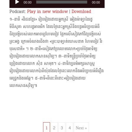
00:00
00:00
Player
Podcast:
Play in new window
|
Download
១–នាទី «វីរជនខ្មែរ» រៀបរៀងដោយអ្នកស្រី អៀងម៉ាឡានៃរដ្ឋ
មីនីសូតា សហរដ្ឋអាមេរិក ដែលថ្ងៃ​នេះអ្នកស្រីនឹងបន្តអធិប្បាយអំពី
ជីវប្រវត្តិរបស់លោកអាចារ្យហែមចៀវ ផ្អែកលើសៀវភៅជីវប្រវត្តិ​របស់
ព្រះអង្គ ក្រោម​ចំណងជើងថា «ព្រះបាឡាត់ឃោសនាគ ហែមចៀវ វីរ
បុរសជាតិ» ។ ២–នាទី«សៀវភៅប្រលោមលោក»ប្រចាំថ្ងៃអាទិត្យ
រៀបរៀងដោយលោកសានសុវិទ្យ។ ៣–នាទីតន្ត្រីប្រចាំថ្ងៃអាទិត្យ
ច្រៀងដោយលោក ស៊ិន សាមុត។ ៤–នាទីវប្បធម៌អក្សរសាស្ត្រ
រៀបរៀងដោយលោកប៉ាពីយ៉ុងដែលថ្ងៃនេះលោកនឹងអធិប្បាយអំពីរឿង​
មេជ្រូកនិងមេឆ្កែ។ ៥–នាទី«ពីនេះពីនោះ»រៀបរៀងដោយ
លោកសានសុវិទ្យ៕
Posts
1
2
3
4
Next »