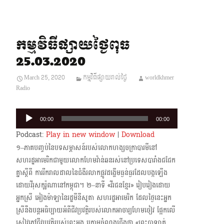
កម្មវិធីផ្សាយថ្ងៃពុធ
25.03.2020
March 25, 2020
កម្មវិធីផ្សាយរាល់ថ្ងៃ
worldkhmer
Radio
Audio
00:00
00:00
Player
Podcast:
Play in new window
|
Download
១–ភាគបញ្ចប់នៃបទសម្ភាសន៍របស់លោកហង្សចក្រាបារមីនៅ
សហរដ្ឋអាមេរិកជាមួយលោកហែម​វ៉ាន់ឆន​រស់នៅ​ប្រទេសបារាំងជជែក
គ្នាស្តីពី ការរីករាលដាលនៃជំងឺរលាកផ្លូវដង្ហើមធ្ងន់ធ្ងរដែលបង្កឡើង​
ដោយវីរុស​កូរ៉ូណានៅកម្ពុជា។ ២–នាទី «វីរជនខ្មែរ» រៀបរៀងដោយ
អ្នកស្រី អៀងម៉ាឡានៃរដ្ឋមីនីសូតា សហរដ្ឋអាមេរិក ដែលថ្ងៃ​នេះអ្នក
ស្រីនឹងបន្តអធិប្បាយអំពីជីវប្រវត្តិរបស់លោកអាចារ្យហែមចៀវ ផ្អែកលើ
សៀវភៅជីវប្រវត្តិ​របស់ព្រះអង្គ ក្រោម​ចំណងជើងថា «ព្រះបាឡាត់