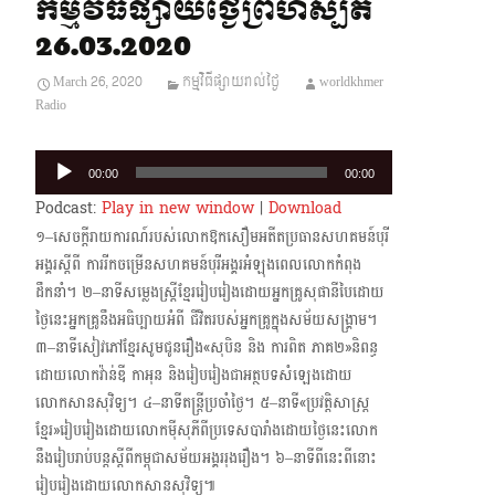
កម្មវិធីផ្សាយថ្ងៃព្រហស្បតិ៍
26.03.2020
March 26, 2020
កម្មវិធីផ្សាយរាល់ថ្ងៃ
worldkhmer
Radio
Audio
00:00
00:00
Player
Podcast:
Play in new window
|
Download
១–សេចក្តីរាយការណ៍របស់លោកឱកសឿមអតីតប្រធានសហគមន៍បុរី
អង្គរស្តីពី ការរីកចម្រើន​សហគមន៍បុរីអង្គរអំឡុងពេលលោកកំពុង
ដឹកនាំ។ ២–នាទីសម្លេងស្ត្រីខ្មែររៀបរៀងដោយអ្នកគ្រូសុផានីបៃដោយ
ថ្ងៃនេះអ្នកគ្រូនឹងអធិប្បាយអំពី ជីវិតរបស់​អ្នកគ្រូក្នុងសម័យសង្រ្គាម។
៣–នាទីសៀវភៅខ្មែរសូមជូនរឿង«សុបិន និង ការពិត ភាគ២»និពន្ធ
ដោយលោកវ៉ាន់ឌី កាអុន និងរៀប​រៀងជា​អត្ថបទ​សំឡេង​ដោយ
លោកសានសុវិទ្យ។ ៤–នាទីតន្ត្រីប្រចាំថ្ងៃ។ ៥–នាទី«ប្រវត្តិសាស្ត្រ
ខ្មែរ»រៀបរៀងដោយលោកម៉ីសុភីពីប្រទេសបារាំង​ដោយថ្ងៃនេះ​លោក
នឹងរៀប​រាប់បន្តស្តីពីកម្ពុជាសម័យអង្គររុងរឿង។ ៦–នាទីពីនេះពីនោះ
រៀបរៀងដោយលោកសានសុវិទ្យ៕