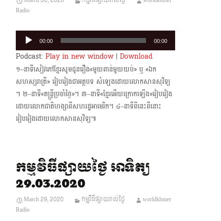
March 30, 2020
កម្មវិធីផ្សាយរាល់ថ្ងៃ
worldkhmer
Radio
Audio
00:00
00:00
Player
Podcast:
Play in new window
|
Download
១–នាទីសៀវភៅខ្មែរសូមជូនរឿង«មួយពាន់មួយយប់» ឬ «ឯក
សហស្សរាត្រី» រៀបរៀងជាអត្ថបទ សំឡេងដោយលោកសានសុវិទ្យ
។ ២–នាទី«តន្ត្រីប្រចាំថ្ងៃ»។ ៣–នាទី«ខ្មែរអើយក្រោក​ឡើង»រៀបរៀង​
ដោយលោកជាតិហង្សាពីសហរដ្ឋ​អាមេរិក។ ៤–នាទីពីនេះពីនោះ
រៀបរៀងដោយលោកសានសុវិទ្យ៕
កម្មវិធីផ្សាយថ្ងៃ អាទិត្យ
29.03.2020
March 29, 2020
កម្មវិធីផ្សាយរាល់ថ្ងៃ
worldkhmer
Radio