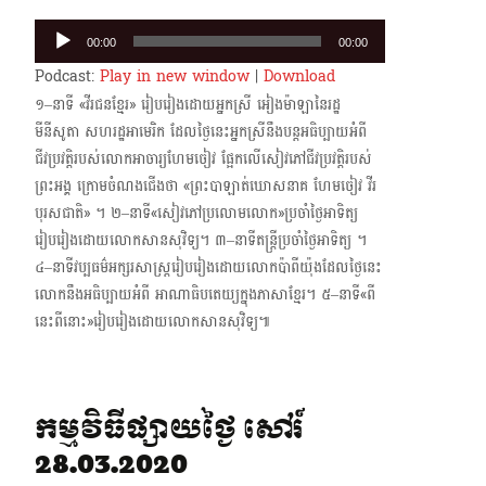
Audio
00:00
00:00
Player
Podcast:
Play in new window
|
Download
១–នាទី «វីរជនខ្មែរ» រៀបរៀងដោយអ្នកស្រី អៀងម៉ាឡានៃរដ្ឋ
មីនីសូតា សហរដ្ឋអាមេរិក ដែលថ្ងៃ​នេះអ្នកស្រីនឹងបន្តអធិប្បាយអំពី
ជីវប្រវត្តិរបស់លោកអាចារ្យហែមចៀវ ផ្អែកលើសៀវភៅជីវប្រវត្តិ​របស់
ព្រះអង្គ ក្រោម​ចំណងជើងថា «ព្រះបាឡាត់ឃោសនាគ ហែមចៀវ វីរ
បុរសជាតិ» ។ ២–នាទី«សៀវភៅប្រលោមលោក»ប្រចាំថ្ងៃអាទិត្យ
រៀបរៀងដោយលោកសានសុវិទ្យ។ ៣–នាទីតន្ត្រីប្រចាំថ្ងៃអាទិត្យ ។
៤–នាទីវប្បធម៌អក្សរសាស្ត្ររៀបរៀងដោយលោកប៉ាពីយ៉ុងដែលថ្ងៃនេះ
លោកនឹងអធិប្បាយអំពី អាណាធិបតេយ្យក្នុងភាសាខ្មែរ។ ៥–នាទី«ពី
នេះពីនោះ»រៀបរៀងដោយលោកសានសុវិទ្យ៕
កម្មវិធីផ្សាយថ្ងៃ សៅរ៍
28.03.2020