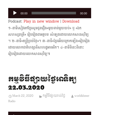
Audio
00:00
00:00
Player
Podcast:
Play in new window
|
Download
១–នាទីសៀវភៅខ្មែរសូមជូនរឿង«មួយពាន់មួយយប់» ឬ «ឯក
សហស្សរាត្រី» រៀបរៀងជាអត្ថបទ សំឡេងដោយលោកសានសុវិទ្យ
។ ២–នាទី«តន្ត្រីប្រចាំថ្ងៃ»។ ៣–នាទី«ខ្មែរអើយក្រោក​ឡើង»រៀបរៀង​
ដោយលោកជាតិហង្សាពីសហរដ្ឋ​អាមេរិក។ ៤–នាទីពីនេះពីនោះ
រៀបរៀងដោយលោកសានសុវិទ្យ៕
កម្មវិធីផ្សាយថ្ងៃអាទិត្យ
22.03.2020
March 22, 2020
កម្មវិធីផ្សាយរាល់ថ្ងៃ
worldkhmer
Radio
Audio