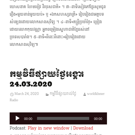
ឃោសនាគ ហែមចៀវ វីរបុរសជាតិ» ។ ៣–នាទីសៀវភៅខ្មែរសូមជូន
រឿង«មួយពាន់មួយយប់» ឬ «ឯកសហស្សរាត្រី» រៀបរៀងជាអត្ថបទ
សំឡេងដោយលោកសានសុវិទ្យ ។ ៤–នាទី«តន្ត្រីប្រចាំថ្ងៃ» ច្រៀង
ដោយលោកកុយវណ្ណា អ្នកចម្រៀងស្នេហាជាតិខ្មែររស់នៅ
ប្រទេសបារាំង។ ៥–នាទី«ពីនេះពីនោះ»រៀបរៀងដោយ
លោកសានសុវិទ្យ៕
កម្មវិធីផ្សាយថ្ងៃអង្គារ
24.03.2020
March 24, 2020
កម្មវិធីផ្សាយរាល់ថ្ងៃ
worldkhmer
Radio
Audio
00:00
00:00
Player
Podcast:
Play in new window
|
Download