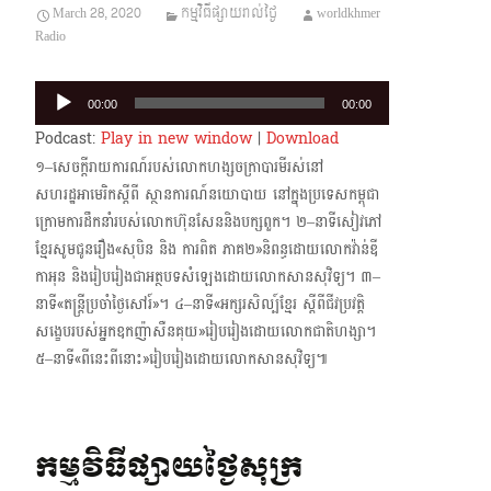
March 28, 2020
កម្មវិធីផ្សាយរាល់ថ្ងៃ
worldkhmer
Radio
Audio
00:00
00:00
Player
Podcast:
Play in new window
|
Download
១–សេចក្តីរាយការណ៍របស់លោកហង្សចក្រាបារមីរស់នៅ
សហរដ្ឋអាមេរិកស្តីពី ស្ថានការណ៍នយោបាយ នៅក្នុងប្រទេសកម្ពុជា
ក្រោមការដឹកនាំរបស់លោកហ៊ុនសែននិងបក្សពួក។ ២–នាទីសៀវភៅ
ខ្មែរសូមជូនរឿង«សុបិន និង ការពិត ភាគ២»និពន្ធដោយលោកវ៉ាន់ឌី
កាអុន និងរៀប​រៀងជា​អត្ថបទ​សំឡេង​ដោយលោកសានសុវិទ្យ។ ៣–
នាទី«តន្ត្រីប្រចាំថ្ងៃសៅរ៍»។ ៤–នាទី«អក្សរសិល្ប៍ខ្មែរ ស្តីពីជីវប្រវត្តិ
សង្ខេបរបស់អ្នកឧកញ៉ាសឺនគុយ»រៀបរៀងដោយ​លោកជាតិហង្សា។
៥–នាទី«ពីនេះពីនោះ»រៀបរៀងដោយលោកសានសុវិទ្យ៕
កម្មវិធីផ្សាយថ្ងៃសុក្រ