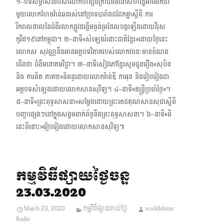
១–បទសម្ភាសន៍របស់លោកហង្សចក្រាបារមីនៅសហរដ្ឋអាមេរិកជា
មួយលោកហែមវ៉ាន់ឆនរស់នៅ​ប្រទេបារាំងជជែកគ្នាស្តីពី ការ
រីករាលដាលនៃជំងឺរលាកផ្លូវដង្ហើមធ្ងន់ធ្ងរដែលបង្កឡើង​ដោយវីរុស​
កូវីដ១៩នៅកម្ពុជា។ ២–នាទី«សំឡេងរំដោះជាតិខ្មែរ»ដោយថ្ងៃនេះ
លោកស សុវណ្ណនឹងអានអត្ថបទវិភាគរបស់លោកវចនៈ​មាន​ចំណង
ជើងថា ជំងឺមនោគមវិជ្ជា។ ៣–នាទីសៀវភៅខ្មែរសូមជូនរឿង«សុបិន
និង ការពិត ភាគ២»និពន្ធដោយលោកវ៉ាន់ឌី កាអុន និងរៀបរៀងជា​
អត្ថបទ​សំឡេង​ដោយលោកសានសុវិទ្យ។ ៤–នាទី«តន្ត្រីប្រចាំថ្ងៃ»។
៥–នាទី«ព្រះពុទ្ធសាសនា»សម្តែងដោយព្រះតេជគុណសានសុជាស្តីពី
បញ្ហាផ្សេងៗនៅក្នុងសង្គមពាក់​ព័ន្ធនឹងព្រះពុទ្ធសាសនា។ ៦–នាទី«ពី
នេះពីនោះ»រៀបរៀងដោយលោកសានសុវិទ្យ៕
កម្មវិធីផ្សាយថ្ងៃចន្ទ
23.03.2020
March 23, 2020
កម្មវិធីផ្សាយរាល់ថ្ងៃ
worldkhmer
Radio