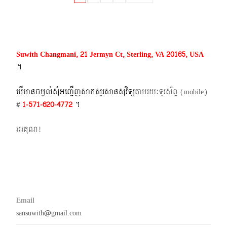
navigation
Suwith Changmani, 21 Jermyn Ct, Sterling, VA 20165, USA
។​
បើមានចម្ងល់​សុំអញ្ជើញសាកសួរសានសុវិទ្យ
តាមរយៈទូរស័ព្ទ​ (mobile)​
#
1-571-620-4772​
។
អរគុណ!
Email
sansuwith@gmail.com