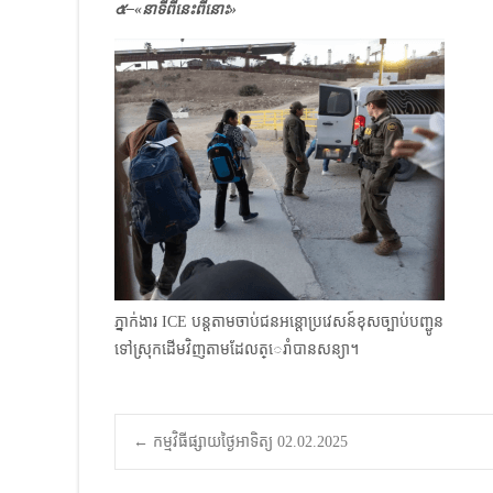
๕–
«
នាទីពីនេះពីនោះ»
ភ្នាក់ងារ ICE បន្តតាមចាប់ជនអន្តោប្រវេសន៍ខុសច្បាប់​បញ្ជូន
ទៅស្រុកដើមវិញតាមដែលត្េរាំបានសន្យា។
Post
←
កម្មវិធីផ្សាយថ្ងៃអាទិត្យ 02.02.2025