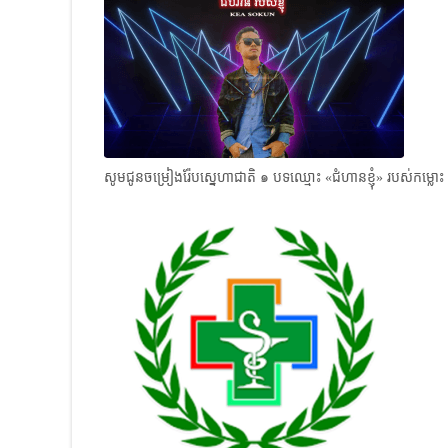
សូមជូនចម្រៀងរ៉ែបស្នេហាជាតិ ๑ បទឈ្មោះ «ជំហានខ្ញុំ» របស់កម្លោះ