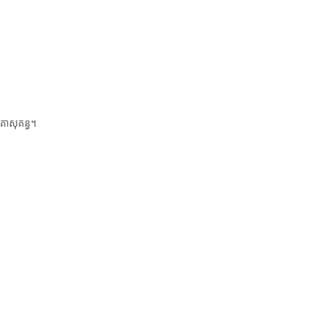
 គាសុគន្ធ។