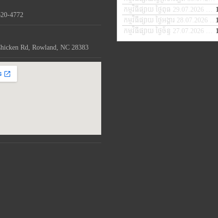
កម្មវិធីផ្សាយ ថ្ងៃពុធ 29.07.2026
— JU
620-4772
កម្មវិធីផ្សាយ ថ្ងៃអង្គារ 28.07.2026
— 
កម្មវិធីផ្សាយ ថ្ងៃច័ន្ទ 27.07.2026
— JU
hicken Rd, Rowland, NC 28383