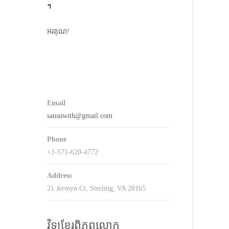
។
keys
o
អរគុណ!
ncrease
r
decrease
volume.
Email
sansuwith@gmail.com
Phone
+1-571-620-4772
Address
21 Jermyn Ct, Sterling, VA 20165
វិទ្យុខ្មែរពិភពលោក