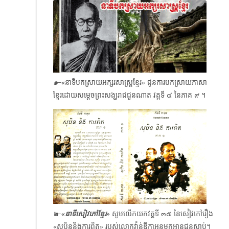
๑–«
នាទីបកស្រាយអក្សរសាស្ត្រខ្មែរ» ជូនការបកស្រាយភាសា
ខ្មែរដោយសម្ដេចព្រះសង្ឃរាជជួនណាត វគ្គទី ๔ នៃភាគ ๙ ។
๒–«នាទីសៀវភៅខ្មែរ»
សូមលើកយកវគ្គទី ๓๕ នៃសៀវភៅរឿង
«សុបិននិងការពិត» របស់លោក​វ៉ាន់ឌីកាអុន​មកអានជូនស្ដាប់។