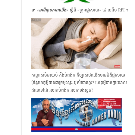
๔–
«
នាទីសុខភាពយើង»
​
ស្ដីពី «គ្រុនផ្ដាសាយ» ដោយធីម RFI ។
កណ្តាស់​មិន​ឈប់ តឹង​បំពង់ក គឺ​ច្បាស់​ថា​យើង​មាន​ជំងឺ​ផ្តាសាយ
ប៉ុន្តែ​ហេតុ​អ្វី​បាន​ជា​ច្រមុះ​ស្ទះ ឬ​សំបោរ​ហូរ? ហេតុ​អ្វី​បានក្លាយ​រាល
ដាល​ទៅ​ជា ​​​រលាក​​បំពង់ក រលាកទង​សួត?​