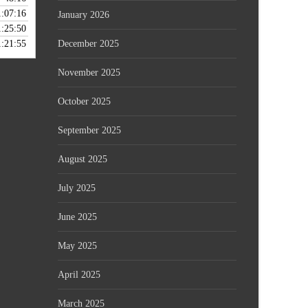
1:07:16
LY 29, 2026
January 2026
1:25:50
JULY 28, 2026
1:21:55
December 2025
LY 27, 2026
November 2025
October 2025
September 2025
August 2025
July 2025
June 2025
May 2025
April 2025
March 2025