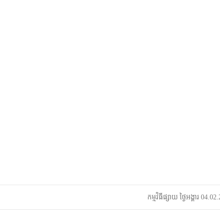
កម្មវិធីផ្សាយ ថ្ងៃអង្គារ 04.0