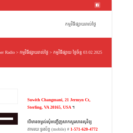
Skip
to
កម្មវិធីផ្សាយរាល់ថ្ងៃ
content
er Radio
>
កម្មវិធីផ្សាយរាល់ថ្ងៃ
>
កម្មវិធីផ្សាយ ថ្ងៃច័ន្ទ 03.02.2025
Suwith Changmani, 21 Jermyn Ct,
Sterling, VA 20165, USA
។​
Use
បើមានចម្ងល់​សុំអញ្ជើញសាកសួរសានសុវិទ្យ
Up/Down
តាមរយៈទូរស័ព្ទ​ (mobile)​ #
1-571-620-4772​
Arrow