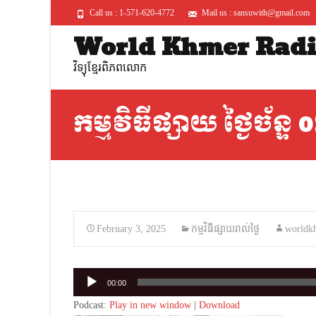
Call us : 1-571-620-4772
Mail us : sansuwith@gmail.com
World Khmer Rad
វិទ្យុខ្មែរពិភពលោក
កម្មវិធីផ្សាយ ថ្ងៃច័ន្ទ
February 3, 2025
កម្មវិធីផ្សាយរាល់ថ្ងៃ
worldk
Audio
00:00
Player
Podcast:
Play in new window
|
Download