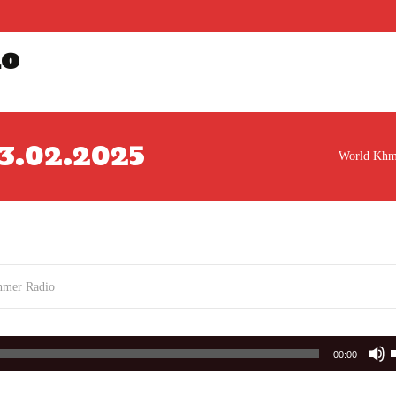
io
 03.02.2025
World Khm
hmer Radio
00:00