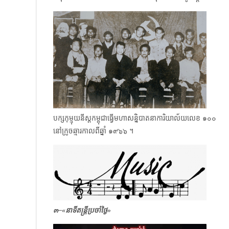
បក្សកុម្មុយនីស្តកម្ពុជាធ្វើមហាសន្និបាតនាការិយាល័យលេខ ๑๐๐
​នៅក្រូចឆ្មារកាលពីឆ្នាំ ๑๙๖๖ ​។
๓–
«
នាទីតន្ត្រីប្រចាំថ្ងៃ»