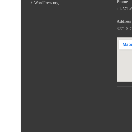
Phone
WordPress.org
+1-571-
Address
3271 S C