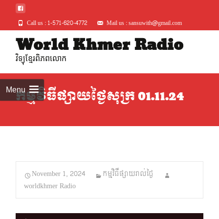
Call us : 1-571-620-4772
Mail us : sansuwith@gmail.com
Skip
World Khmer Radio
to
វិទ្យុខ្មែរពិភពលោក
conte
Menu
កម្មវិធីផ្សាយថ្ងៃសុក្រ 01.11.24
November 1, 2024
កម្មវិធីផ្សាយរាល់ថ្ងៃ
worldkhmer Radio
Audio