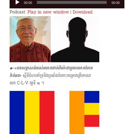
00:00
00:00
Player
Podcast:
Play in new window
|
Download
๑–«បទសម្ភាសន៍របស់លោកថាច់ពីយ៉ាជាមួយលោកហែម
វ៉ាន់ឆន
» ស្ដីពីជំហរគាំទ្រ​និងប្រឆាំងចំពោះគម្រោង​ត្រីកោណ
នរក C-L-V វគ្គទី ๒ ។