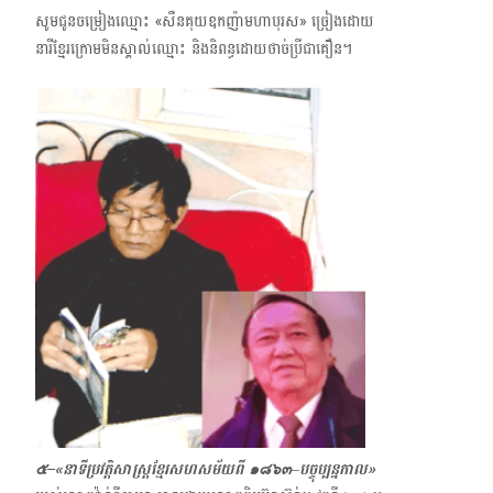
សូមជូនចម្រៀងឈ្មោះ «សឺនគុយ​ឧកញ៉ាមហាបុរស» ច្រៀងដោយ
នារីខ្មែរក្រោមមិនស្គាល់ឈ្មោះ និងនិពន្ធដោយ​​ថាច់ប្រីជាគឿន។
๕–
«នាទីប្រវត្តិសាស្ត្រខ្មែរសហសម័យពី ๑๘๖๓
–
បច្ចុប្បន្នកាល»