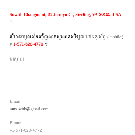
Suwith Changmani, 21 Jermyn Ct, Sterling, VA 20165, USA
។​
បើមានចម្ងល់​សុំអញ្ជើញសាកសួរសានសុវិទ្យ
តាមរយៈទូរស័ព្ទ​ (mobile)​
#
1-571-620-4772​
។
អរគុណ!
Email
sansuwith@gmail.com
Phone
+1-571-620-4772