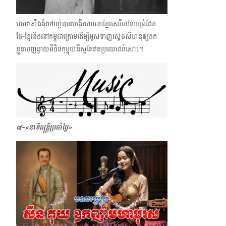
លោកសឺងង៉ុកថាញ់បានបង្កើតចលនាខ្មែរសេរីនៅតាមព្រំដែន
ថៃ-ខ្មែរ​និងនៅកម្ពុជាក្រោមដើម្បីអូសទាញស្ដេចសីហនុឲ្យដក
ខ្លួនចេញឆ្ងាយពីចិនកុម្មុយនីស្ត​តែឥតប្រយោជន៍សោះ។
๔–
«
នាទីតន្ត្រីប្រចាំថ្ងៃ្ង»