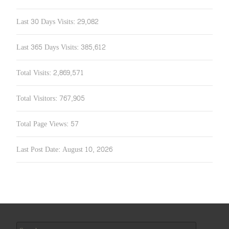
Last 30 Days Visits:
29,082
Last 365 Days Visits:
385,612
Total Visits:
2,869,571
Total Visitors:
767,905
Total Page Views:
57
Last Post Date:
August 10, 2026
Search