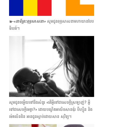
๒–«នាទីព្រះពុទ្ធសាសនា»
សូមជូនពុទ្ធសាសនាមហាយានបែប
ទីបេត៍។
សូមជូនចម្លើយទៅនឹងសំនួរ​ «តើអ្វីទៅជាសេចក្ដីស្រឡាញ់? អ្វី
ទៅជាសេចក្ដីមេត្តា?» ដោយបណ្ឌិតអាលិចសានឌ័រ បឺហ្សុីន និង
ម៉េតលិនដិន អានជូនស្ដាប់ដោយសាន សុវិទ្យ។