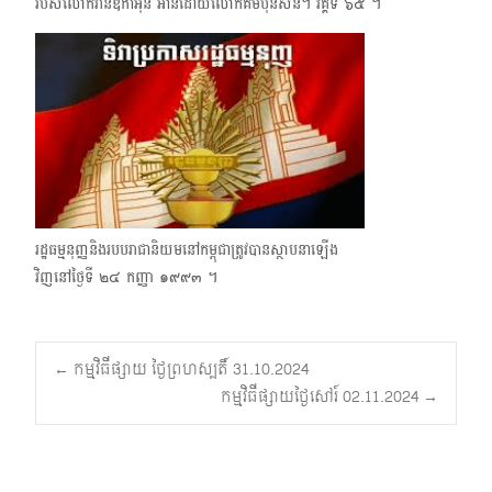
របស់លោកវ៉ាន់ឌីកាអុន អានដោយលោកគិមប៊ុនស៊ន់។ វគ្គទី ๖๕ ។
រដ្ឋធម្មនុញ្ញ​និងរបបរាជានិយមនៅកម្ពុជាត្រូវបានស្ថាបនាឡើង
វិញនៅថ្ងៃទី ๒๔ កញ្ញា ๑๙๙๓ ។
Post
←
កម្មវិធីផ្សាយ ថ្ងៃព្រហស្បតិ៍ 31.10.2024
កម្មវិធីផ្សាយថ្ងៃសៅរ៍ 02.11.2024
→
navigation