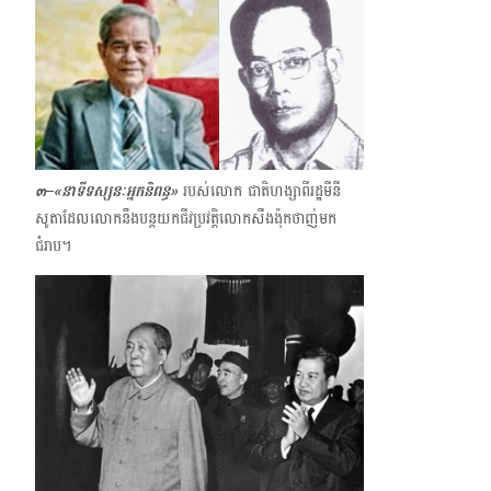
๓
–
«
នាទីទស្សនៈអ្នកនិពន្ធ
»
របស់លោក ជាតិហង្សាពីរដ្ឋមីនី
សូតាដែលលោកនឹងបន្តយកជីវប្រវត្តិលោកសឺងង៉ុកថាញ់មក
ជំរាប​។