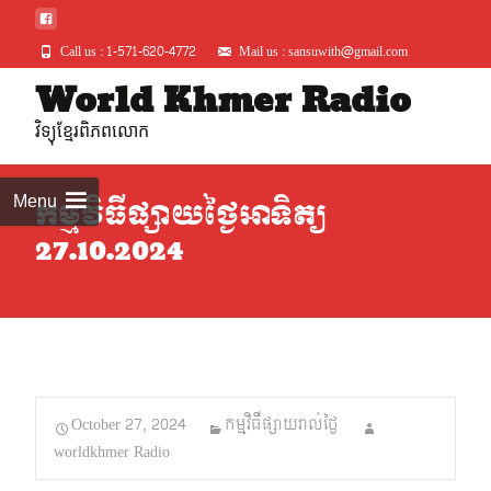
Call us : 1-571-620-4772
Mail us : sansuwith@gmail.com
Skip
World Khmer Radio
to
វិទ្យុខ្មែរពិភពលោក
conte
Menu
កម្មវិធីផ្សាយថ្ងៃអាទិត្យ
27.10.2024
October 27, 2024
កម្មវិធីផ្សាយរាល់ថ្ងៃ
worldkhmer Radio