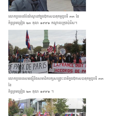
លោកប្រធានប៉ែនវ៉ាណូនៅក្នុងឱកាសបាតុកម្មខួបទី ๓๓ នៃ
កិច្ចព្រមព្រៀង ๒๓​ តុលា ๑๙๙๑​ កណ្ដាលក្រុងប៉ារីស។
លោកប្រធានសមរង្ស៊ីនិងសមាជិកបក្សសង្គ្រោះជាតិក្នងឱកាសបាតុកម្មខួបទី ๓๓
នៃ
កិច្ចព្រមព្រៀង ๒๓​ តុលា ๑๙๙๑​ ។