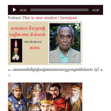
Audio
00:00
00:00
Player
Podcast:
Play in new window
|
Download
๑–«
មរណភាពនិងជីវប្រវត្តិ
សង្ខេប
របស់លោកសាស្ត្រាចារ្យកេងវ៉ាន់សាក់»
វគ្គទី ๑
។