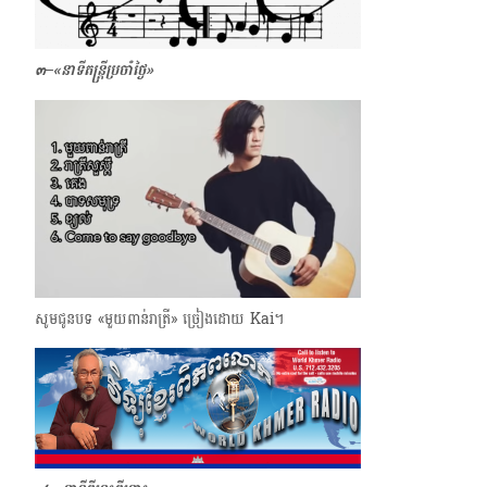
๓–
«
នាទីតន្ត្រីប្រចាំថ្ងៃ្ង»
សូមជូនបទ «មួយពាន់រាត្រី» ច្រៀងដោយ Kai។