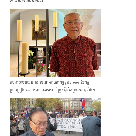
๔–«នាទីពីនេះពីនោះ»
លោកថាច់ពីយ៉ារាយការណ៍អំពីបាតុកម្មខួបទី ๓๓ នៃកិច្ច
ព្រមព្រៀង ๒๓​ តុលា ๑๙๙๑​ ពីក្រុងប៉ារីសប្រទេសបារាំង។