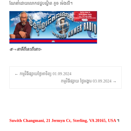
ណែនាំដោយលោកវេជ្ជបណ្ឌិត គួច ម៉េងលី។
๕–
«
នាទីពីនេះពីនោះ»
Post
←
កម្មវិធីផ្សាយថ្ងៃអាទិត្យ 01.09.2024
កម្មវិធីផ្សាយ ថ្ងៃអង្គារ 03.09.2024
→
navigation
Suwith Changmani, 21 Jermyn Ct, Sterling, VA 20165, USA
។​