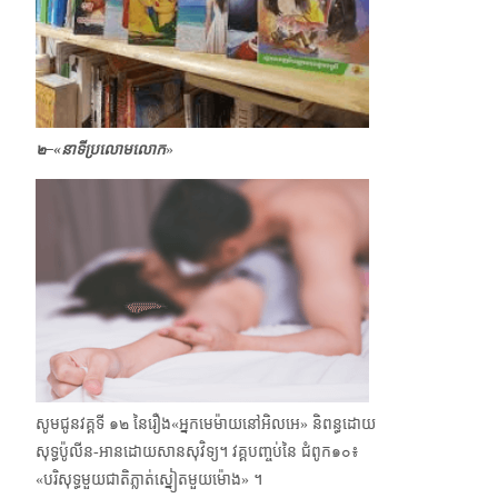
๒–«
នាទីប្រលោមលោក
»
សូមជូនវគ្គទី ๑๒ នៃរឿង​«អ្នកមេម៉ាយនៅអិលអេ» និពន្ធដោយ
សុទ្ធប៉ូលីន​-អានដោយសានសុវិទ្យ។ វគ្គបញ្ចប់នៃ ជំពូក​๑๐៖
«បរិសុទ្ធមួយជាតិភ្លាត់ស្នៀតមួយម៉ោង» ។