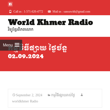
Call us : 1-571-620-4772
Mail us : sansuwith@gmail.com
World Khmer Radio
Skip
to
វិទ្យុខ្មែរពិភពលោក
conte
Menu
កម្មវិធីផ្សាយ ថ្ងៃច័ន្ទ
02.09.2024
September 2, 2024
កម្មវិធីផ្សាយរាល់ថ្ងៃ
worldkhmer Radio