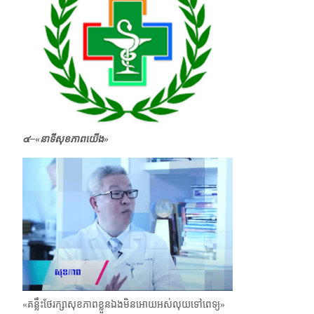
๔–
«
នាទីសុខភាពយើង»
​
«គន្លឹះថែរក្សាសុខភាពខ្លួនឯងមិនអោយអស់លុយទៅពេទ្យ»