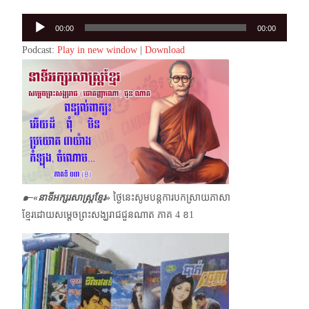
Audio
00:00
00:00
Player
Podcast:
Play in new window
|
Download
๑–
«
នាទីអក្សរសាស្ត្រខ្មែរ»
ថ្ងៃនេះសូមបន្តការបកស្រាយភាសា
ខ្មែរដោយសម្ដេចព្រះសង្ឃរាជជួនណាត ភាគ 4 ខ1