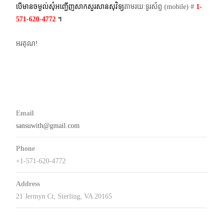
បើមានចម្ងល់​សុំអញ្ជើញសាកសួរសានសុវិទ្យ
តាមរយៈទូរស័ព្ទ​ (mobile)​ #
1-
571-620-4772​
។
អរគុណ!
Email
sansuwith@gmail.com
Phone
+1-571-620-4772
Address
21 Jermyn Ct, Sterling, VA 20165