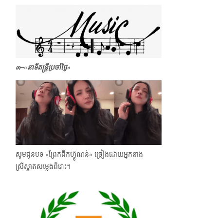
๓–
«
នាទីតន្ត្រីប្រចាំថ្ងៃ»
សូមជូនបទ «ព្រែកជីកហ៊្វូណន់» ច្រៀងដោយអ្នកនាង
ស្រីស្អាតសម្លេងពិរោះ។