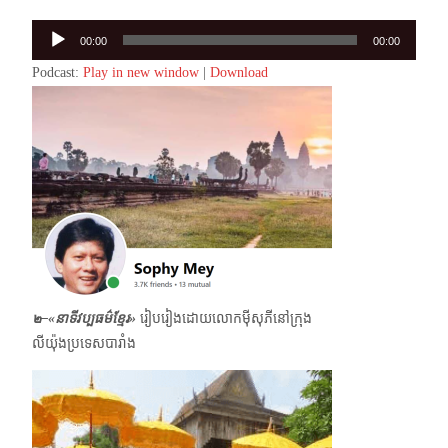
Audio
00:00
00:00
Player
Podcast:
Play in new window
|
Download
๒–«នាទីវប្បធម៌ខ្មែរ»
រៀបរៀងដោយលោកម៉ីសុភីនៅក្រុង
លីយ៉ុងប្រទេសបារាំង