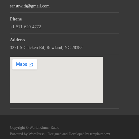
sansuwith@gmail.com
Phone
+1-571-620-4772
Address
3271 S Chicken Rd, Rowland, NC 28383
Copyright © World Khmer Radio
Powered by WordPress
, Designed and Developed by
templatesnext