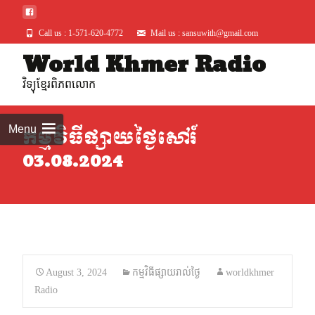
Call us : 1-571-620-4772
Mail us : sansuwith@gmail.com
World Khmer Radio
Skip
to
វិទ្យុខ្មែរពិភពលោក
conte
Menu
កម្មវិធីផ្សាយថ្ងៃសៅរ៍
03.08.2024
August 3, 2024
កម្មវិធីផ្សាយរាល់ថ្ងៃ
worldkhmer
Radio