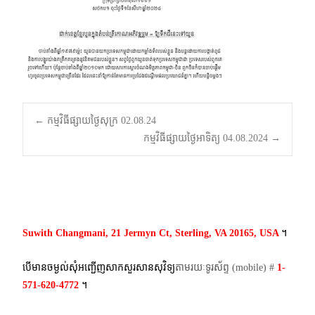
Post
←
កម្មវិធីផ្សាយថ្ងៃសុក្រ 02.08.24
កម្មវិធីផ្សាយថ្ងៃអាទិត្យ 04.08.2024
→
navigation
Suwith Changmani, 21 Jermyn Ct, Sterling, VA 20165, USA
។​
បើមានចម្ងល់​សុំអញ្ជើញសាកសួរសានសុវិទ្យ
តាមរយៈទូរស័ព្ទ​ (mobile)​ #
1-
571-620-4772​
។