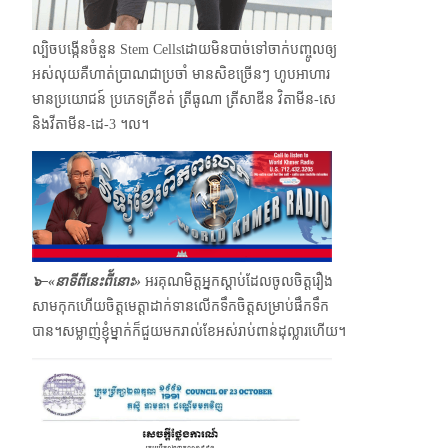
ល្បិចបង្កើនចំនួន Stem Cellsដោយមិនបាច់ទៅចាក់បញ្ចូលឲ្យ
អស់លុយគឺហាត់ប្រាណជាប្រចាំ មានសិខច្រើនៗ ហូបអាហារ
មានប្រយោជន៍ ប្រភេទត្រីខត់ ត្រីធូណា ត្រីសាឌីន វិតាមីន-សេ
និង​វីតាមីន-ដេ-3 ។ល។
๖–
«
នាទីពីនេះពី័នោះ»
អរគុណមិត្តអ្នកស្ដាប់ដែលចូលចិត្តរឿង
សាមកុកហើយចិត្តមេត្តាដាក់ទានលើកទឹកចិត្តសម្រាប់ផឹកទឹក
បាន។​សម្លាញ់ខ្ញុំម្នាក់ក៏ជួយមករាល់ខែអស់រាប់ពាន់ដុល្លារហើយ។