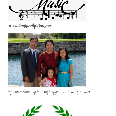
๔–
«
នាទីតន្ត្រីប្រចាំថ្ងៃ្ងចុងសប្ដាហ៍»
ជ្រើសរើសដោយអ្នកស្រីខោលមុំ នៃក្រុង Columbus រដ្ឋ Ohio ។