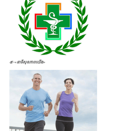
๕–
«
នាទីសុខភាពយើង»
​