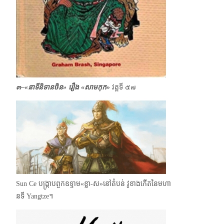
๓–«នាទីនិទានចិន»
រឿង «សាមកុក»
វគ្គទី ๕๗
Sun Ce បង្ក្រាបពួកឧទ្ទាម«ខ្លា-ស»នៅតំបន់ វូខាងកើត​នៃមហា
នទី Yangtze។