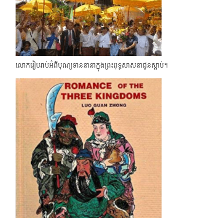
លោករៀបរាប់អំពីបុណ្យទាននានាក្នុងព្រះពុទ្ធសាសនាជូនស្ដាប់។