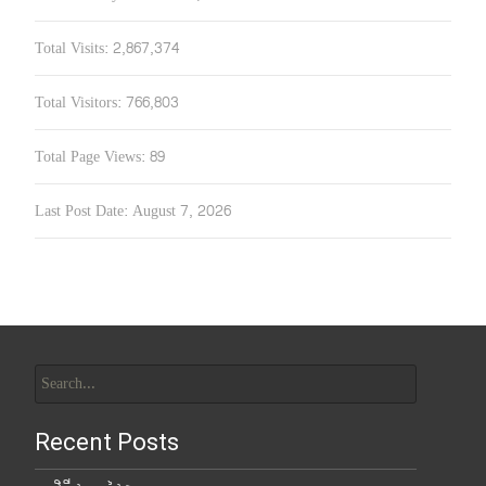
Total Visits:
2,867,374
Total Visitors:
766,803
Total Page Views:
89
Last Post Date:
August 7, 2026
Search
for:
Recent Posts