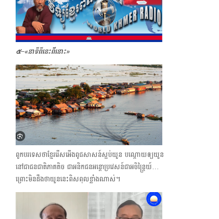
๕–
«
នាទីពីនេះពី័នោះ»
ពួកបរទេសថាខ្មែររើសអើងពូជសាសន៍ស្អប់យួន បណ្ដោយឲ្យយួន
នៅជាជនជាតិភាគតិច ​ជាអនិកជនអន្តោប្រវេសន៍ជាអចិន្ត្រៃយ៍…
ព្រោះមិនដឹងថាយួននេះពិសពុលខ្លាំងណាស់។