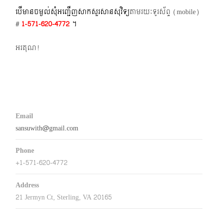
បើមានចម្ងល់​សុំអញ្ជើញសាកសួរសានសុវិទ្យ
តាមរយៈទូរស័ព្ទ​ (mobile)​
#
1-571-620-4772​
។
អរគុណ!
Email
sansuwith@gmail.com
Phone
+1-571-620-4772
Address
21 Jermyn Ct, Sterling, VA 20165