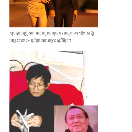
សូមជូនចម្រៀងមនោសញ្ចេតនាមួយបទឈ្មោះ «ទុកឱកាសឱ្យ
បងខ្លះបានទេ» ច្រៀងដោយកម្លោះសួរ​វិចិត្រ។