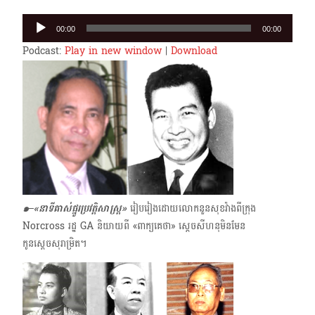
Audio
00:00
00:00
Player
Podcast:
Play in new window
|
Download
๑–«
នាទីគាស់ផ្នូរប្រវត្តិសាស្ត្រ»
រៀបរៀងដោយលោកនួនសុខវ៉ាងពីក្រុង
Norcross រដ្ឋ GA និយាយពី «ពាក្យគេថា» ស្ដេចសីហនុមិនមែន
កូនស្ដេចសុរាម្រិត។