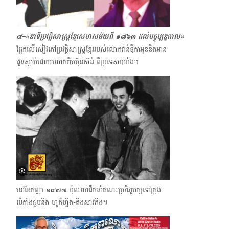
๔–«នាទីប្រវត្តិសាស្ត្រខ្មែរសហសម័យពី ๑๘๖๓ ដល់បច្ចុប្បន្នកាល»
ផ្អែកលើសៀវភៅប្រវត្តិសាស្ត្រខ្មែររបស់លោក​វ៉ាន់ឌីកាអុននិងអាន
ជូនស្ដាប់ដោយលោកគិម​ប៊ុនស៊ន់ ពីប្រទេសបារាំង។​​
នៅខែកញ្ញា ๑๙๗๗ ប៉ុលពត​ដឹកនាំគណៈប្រតិភូបក្សទៅក្រុង
ប៉េកាំងជួបនឹង ហួកឹហ្វឹង-តឹងសាវភីង។