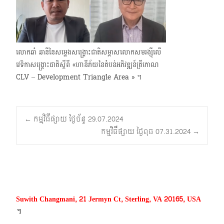
លោកឆាំ ឆានីនៃសម្លេងសង្គ្រោះជាតិសម្ភាសលោកសមរង្ស៊ីលើ
វេទិកាសង្គ្រោះជាតិស្ដីពី «ហានីភ័យនៃតំបន់អភិវឌ្ឍន៍ត្រីកោណ
CLV – Development Triangle Area » ។
Post
←
កម្មវិធីផ្សាយ ថ្ងៃច័ន្ទ 29.07.2024
កម្មវិធីផ្សាយ ថ្ងៃពុធ 07.31.2024
→
navigation
Suwith Changmani, 21 Jermyn Ct, Sterling, VA 20165, USA
។​