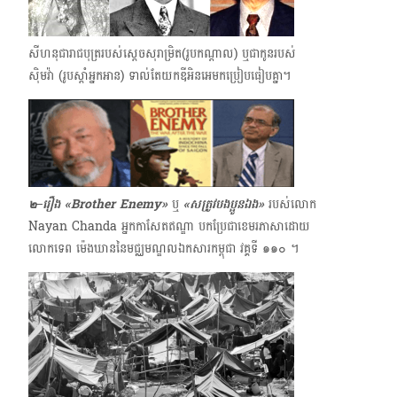
សីហនុជារាជបុត្ររបស់ស្ដេចសុរាម្រិត​​(រូបកណ្ដាល) ឬជាកូនរបស់
ស៊ិមវ៉ា (រូបស្ដាំអ្នកអាន) ទាល់តែយកឌីអិនអេមកប្រៀបធៀបគ្នា។
๒–រឿង «Brother Enemy»
ឬ
«សត្រូវបងប្អូនឯង»
របស់លោក
Nayan Chanda​ អ្នកកាសែតឥណ្ឌា បកប្រែជាខេមរភាសាដោយ​
លោក​ទេព ម៉េងឃាន​នៃមជ្ឈមណ្ឌលឯកសារកម្ពុជា វគ្គទី ๑๑๐ ​។