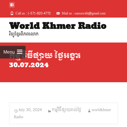
Call us : 1-571-620-4772
Mail us : sansuwith@gmail.com
Skip
World Khmer Radio
to
វិទ្យុខ្មែរពិភពលោក
conte
Menu
កម្មវិធីផ្សាយ ថ្ងៃអង្គារ
30.07.2024
July 30, 2024
កម្មវិធីផ្សាយរាល់ថ្ងៃ
worldkhmer
Radio