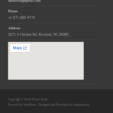
sansuwith@gmail.com
Phone
+1-571-620-4772
Address
3271 S Chicken Rd, Rowland, NC 28383
Copyright © World Khmer Radio
Powered by WordPress
, Designed and Developed by
templatesnext