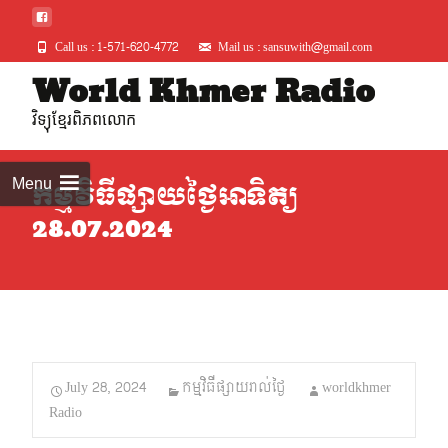
Call us : 1-571-620-4772
Mail us : sansuwith@gmail.com
Skip
World Khmer Radio
to
វិទ្យុខ្មែរពិភពលោក
conte
Menu
កម្មវិធីផ្សាយថ្ងៃអាទិត្យ
28.07.2024
July 28, 2024
កម្មវិធីផ្សាយរាល់ថ្ងៃ
worldkhmer
Radio