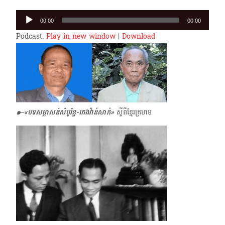
Audio
00:00
00:00
Player
Podcast:
Play in new window
|
Download
๑–«បទសម្ភាសន៍សំបូរិន្ទ-កេងវ៉ាន់សាក់»
​ ស្តីពីខ្មែរក្រហម