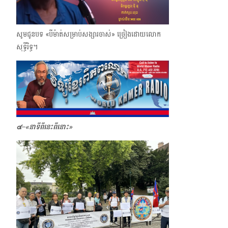
សូមជូនបទ «បីម៉ាត់សម្រាប់សង្សារចាស់» ច្រៀងដោយលោក
សុទ្ធីរិទ្ធ។
๔–
«
នាទីពីនេះពីនោះ»