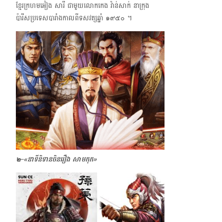
ខ្មែរក្រហមអៀង សារី​ ជាមួយលោកកេង វ៉ាន់សាក់ នាក្រុង
ប៉ារីសប្រទេសបារាំងកាលពីទសវត្សឆ្នាំ ๑๙๕๐ ។
๒–«នាទីនិទានចិនរឿង សាមកុក»