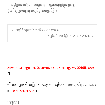
ពលរដ្ឋខ្មែររស់នៅក្នុងតំបន់អង្គរនាំគ្នាបន់ស្រន់សុំឲ្យវត្ថុសក្តិសិទ្ធិ
ជួយកុំឲ្យត្រូវបណ្ដេញចេញពីផ្ទះសម្បែងដីធ្លី៕
Post
←
កម្មវិធីផ្សាយថ្ងៃសៅរ៍ 27.07.2024
កម្មវិធីផ្សាយ ថ្ងៃច័ន្ទ 29.07.2024
→
navigation
Suwith Changmani, 21 Jermyn Ct, Sterling, VA 20165, USA
។​
បើមានចម្ងល់​សុំអញ្ជើញសាកសួរសានសុវិទ្យ
តាមរយៈទូរស័ព្ទ​ (mobile)​
#
1-571-620-4772​
។
អរគុណ!