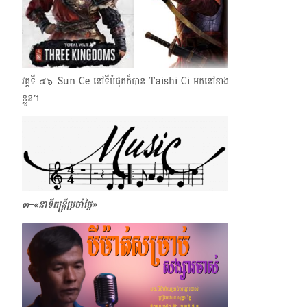
វគ្គទី ๕๖–Sun Ce នៅទីបំផុតក៏បាន​ Taishi Ci មកនៅខាង
ខ្លួន។
๓–
«
នាទីតន្ត្រីប្រចាំថ្ងៃ្ង»