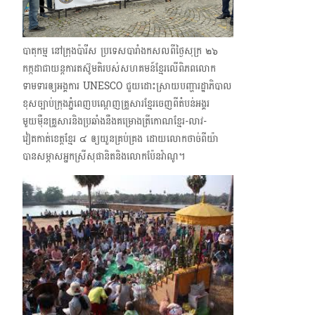
បាតុកម្ម នៅក្រុងប៉ារីស ប្រទេសបារាំងកសលពីថ្ងៃសុក្រ ๒๖
កក្កដាជាយន្តការតស៊ូមតិរបស់សហគមន៍ខ្មែរលើពិភពលោក
ទាមទារឲ្យអង្គការ UNESCO ជួយដោះស្រាយបញ្ហារដ្ឋាភិបាល
ខុសច្បាប់ក្រុងភ្នំពេញបណ្ដេញគ្រួសារខ្មែរចេញពីតំបន់អង្គរ​
មួយម៉ឺនគ្រួសារ​និងប្រឆាំងនឹងគម្រោងត្រីកោណខ្មែរ-លាវ-
វៀតកាត់ខេត្តខ្មែរ​ ๔ ឲ្យយួនគ្រប់គ្រង ដោយលោកថាច់ពីយ៉ា
បានសម្ភាសអ្នកស្រីសុផានិត​និង​លោកប៉ែនវ៉ាណូ។​