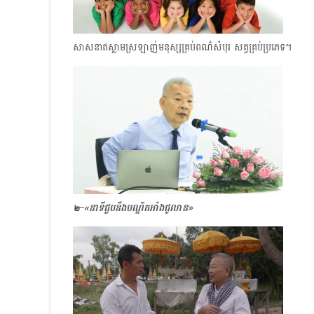
សាសនាឥស្លាមស្រឡាញ់មនុស្សគ្រប់ពណ៌សំបុរ​ សត្វគ្រប់ប្រភេទ។
๒–
«
នាទីជួបនឹងបណ្ឌិតអាំងជូលាន»