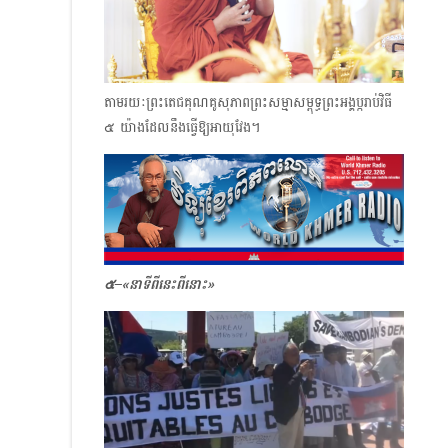
តាមរយៈព្រះតេជគុណគូសុភាព​ព្រះសម្មាសម្ពុទ្ធព្រះអង្គប្ករាប់វិធី
๕ យ៉ាងដែលនឹងធ្វើឱ្យអាយុវែង។
๕–
«
នាទីពីនេះពីនោះ»