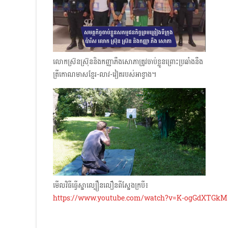
លោកស្រ៊នស្រ៊ុននិងកញ្ញាភឹងសោភាត្រូវចាប់ខ្លួនព្រោះប្រឆាំងនឹង
ត្រីកោណមាសខ្មែរ-លាវ-វៀត​របស់អាខ្វាង។
មើលវិធីធ្វើស្នាល្បឿនលឿនពីស្នែងក្របី៖
https://www.youtube.com/watch?v=K-ogGdXTGkM