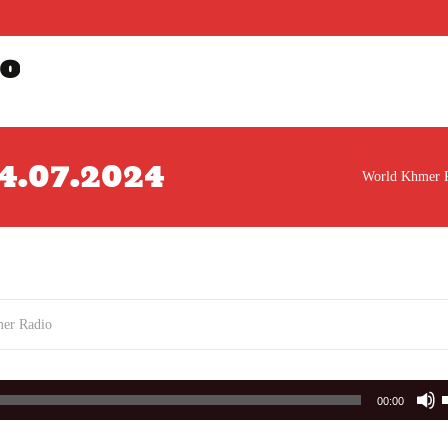
o
 24.07.2024
World Khmer 
er Radio
00:00