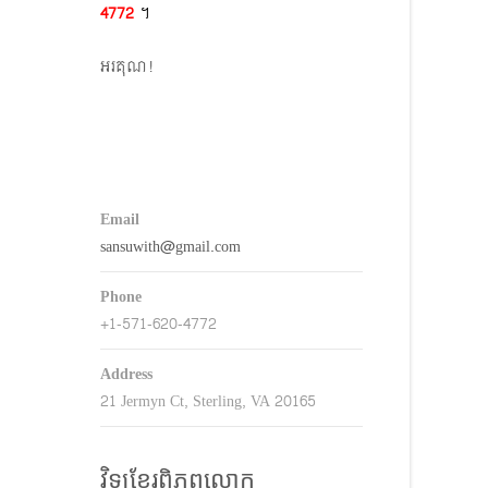
4772​
។
keys
o
អរគុណ!
ncrease
r
decrease
volume.
Email
sansuwith@gmail.com
Phone
+1-571-620-4772
Address
21 Jermyn Ct, Sterling, VA 20165
វិទ្យុខ្មែរពិភពលោក