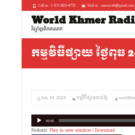
Call us : 1-571-620-4772
Mail us : sansuwith@gmail.com
World Khmer Radi
វិទ្យុខ្មែរពិភពលោក
កម្មវិធីផ្សាយ ថ្ងៃពុធ
July 24, 2024
កម្មវិធីផ្សាយរាល់ថ្ងៃ
worldkhm
Audio
00:00
Player
Podcast:
Play in new window
|
Download