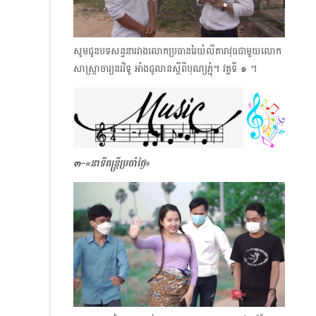
សូមជូនបទសន្ទនារវាងលោកប្រធានរៃយំលីតារាវុធ​ជាមួយលោក
សាស្ក្រាចារ្យនរវិទូ អាំងជូលានស្ដីពីបុណ្យភ្ជុំ។​ វគ្គទី ๑ ។
๓–
«នាទីតន្ត្រីប្រចាំថ្ងៃ
»