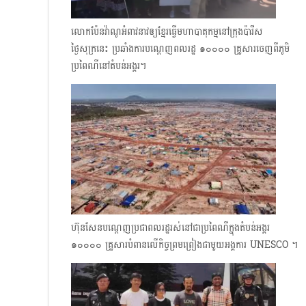
លោកប៉ែនវ៉ាណូអំពាវនាវឲ្យខ្មែរធ្វើមហាបាតុកម្មនៅក្រុងប៉ារីស
ថ្ងៃសុក្រនេះ ប្រឆាំងការបណ្ដេញពលរដ្ឋ ๑๐๐๐๐ គ្រួសារចេញពីភូមិ
ប្រពៃណីនៅតំបន់អង្គរ។
ហ៊ុនសែនបណ្ដេញប្រជាពលរដ្ឋរស់នៅជាប្រពៃណីក្នុងតំបន់អង្គរ
๑๐๐๐๐ គ្រួសារបំពានលើកិច្ចព្រមព្រៀងជាមួយអង្គការ UNESCO ។