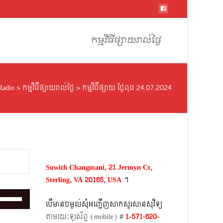
Skip
to
កម្មវិធីផ្សាយរាល់ថ្ងៃ
content
Radio
>
កម្មវិធីផ្សាយរាល់ថ្ងៃ
>
កម្មវិធីផ្សាយ ថ្ងៃពុធ 24.07.2024
Suwith Changmani, 21 Jermyn Ct,
Sterling, VA 20165, USA
។​
Use
បើមានចម្ងល់​សុំអញ្ជើញសាកសួរសានសុវិទ្យ
Up/Down
តាមរយៈទូរស័ព្ទ​ (mobile)​ #
1-571-620-
Arrow