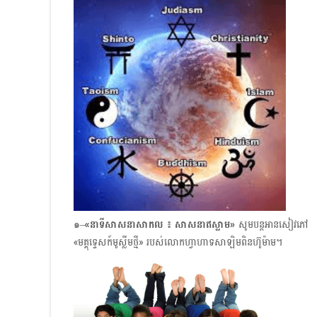
๑–
«នាទីសាសនាសាកល ៖ សាសនាឥស្លាម»​
សូមបន្តអានសៀវភៅ
«មគ្គុទ្ទេសក៍មូស្លីមថ្មី» របស់លោកហ្វាហាទសាឡិមពិនហ៊ូម៉ាម។