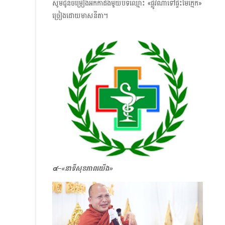
សូមជូនចម្រៀងអកកាដង់មួយបទឈ្មោះ «ផ្លូវណាទៅផ្ទះម៉ែក្មេក»​
ច្រៀងដោយមាសនីតា។
๔–
«
នាទីសុខភាពយើង»