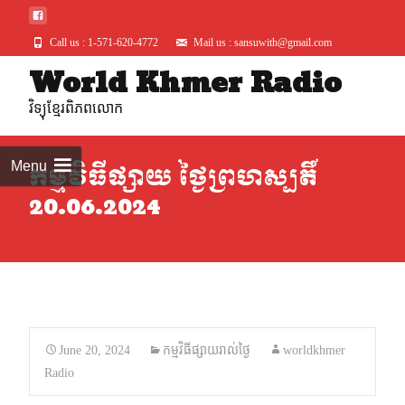
Call us : 1-571-620-4772
Mail us : sansuwith@gmail.com
World Khmer Radio
Skip
to
វិទ្យុខ្មែរពិភពលោក
conte
Menu
កម្មវិធីផ្សាយ ថ្ងៃព្រហស្បតិ៍
20.06.2024
June 20, 2024
កម្មវិធីផ្សាយរាល់ថ្ងៃ
worldkhmer
Radio