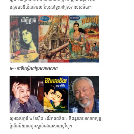
ឧត្តមសេនីយ៍​លន់នល់ វីរបុរស​​ខ្មែរនៅគ្រប់កាលសម័យ។
๒–«នាទីសៀវភៅប្រលោមលោក
សូមជូនវគ្គទី ๖ នៃរឿង «ជីវិតឥតន័យ»​ និពន្ធដោយលោកសុទ្ធ
ប៉ូលីននិងអានជូនស្ដាប់ដោយសានសុវិទ្យ។