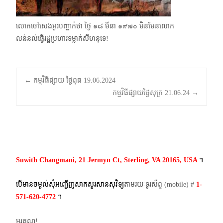
លោកចៅសេងអួរបញ្ជាក់ថា ថ្ងៃ ๑๘ មីនា ๑๙๗๐ មិនមែនលោក
លន់​នល់ធ្វើរដ្ឋប្រហារទម្លាក់សីហនុទេ!
Post
←
កម្មវិធីផ្សាយ ថ្ងៃពុធ 19.06.2024
កម្មវិធីផ្សាយថ្ងៃសុក្រ 21.06.24
→
navigation
Suwith Changmani, 21 Jermyn Ct, Sterling, VA 20165, USA
។​
បើមានចម្ងល់​សុំអញ្ជើញសាកសួរសានសុវិទ្យ
តាមរយៈទូរស័ព្ទ​ (mobile)​ #
1-
571-620-4772​
។
អរគុណ!