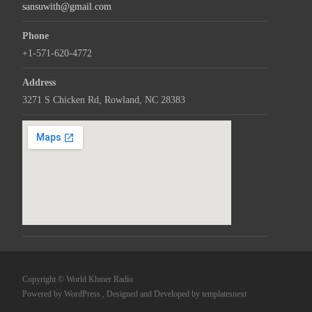
sansuwith@gmail.com
Phone
+1-571-620-4772
Address
3271 S Chicken Rd, Rowland, NC 28383
Copyright © World Khmer Radio
Powered by WordPress
, Designed and Developed by
templatesnext