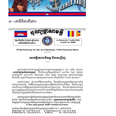
๔
–
«
នាទីពីនេះពីនោះ»