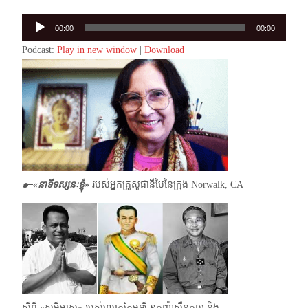
Audio
00:00
00:00
Player
Podcast:
Play in new window
|
Download
๑–
«
នាទីទស្សនៈខ្ញុំ»
របស់អ្នកគ្រូសូផានីបៃនៃក្រុង Norwalk, CA
ស្ដីពី «សម្ដីមាស» របស់លោកកែមឡី ឧកញ៉ាសឺន​គុយ និង