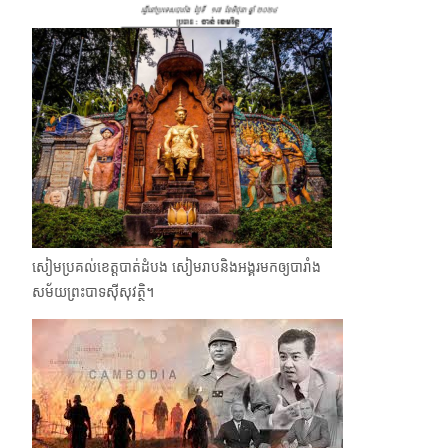
សៀមប្រគល់ខេត្តបាត់ដំបង សៀមរាប​និងអង្គរ​មកឲ្យបារាំង
សម័យព្រះបាទស៊ីសុវត្ថិ។