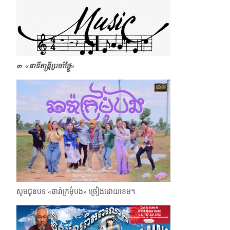
๓
–
«
នាទីតន្ត្រីប្រចាំថ្ងៃ្ង»
សូមជូនបទ «ឆារ៉ាក្រមុំបង»​ ច្រៀងដោយខេម។