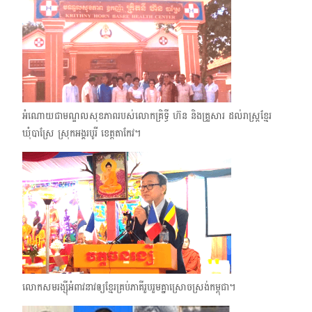
អំណោយជាមណ្ឌលសុខភាពរបស់លោកគ្រិទ្ធី ហ៊ន និងគ្រួសារ ដល់រាស្ត្រខ្មែរ
ឃុំបាស្រែ ស្រុកអង្គរបូរី ខេត្តតាកែវ។
លោកសមរង្ស៊ីអំពាវនាវឲ្យខ្មែរគ្រប់ភាគីរួបរួមគ្នាស្រោចស្រង់កម្ពុជា។