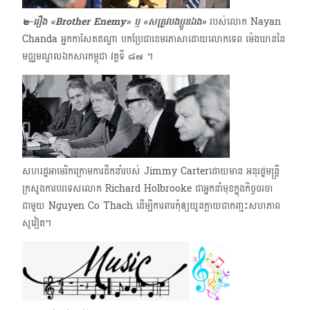
๒–រឿង «Brother Enemy» ឬ «សត្រូវបងប្អូនឯង»
របស់លោក Nayan
Chanda​ អ្នកកាសែតឥណ្ឌា បកប្រែជាខេមរភាសាដោយ​លោក​ទេព ម៉េងឃាន​នៃ
មជ្ឈមណ្ឌលឯកសារកម្ពុជា វគ្គទី ๘๗ ​។
សហរដ្ឋអាមេរិកក្រោមការដឹកនាំរបស់ Jimmy Carter​ដោយមាន អនុរដ្ឋមន្ត្រី
ក្រសួងការបរទេសលោក​ Richard Holbrooke ជាអ្នកនាំមុខក្នុងកិច្ចចរចា
ជាមួយ Nguyen Co Thach ដើម្បីការពារកុំឲ្យយួនក្លាយជាកញ្ជះសហភាព
សូវៀត។