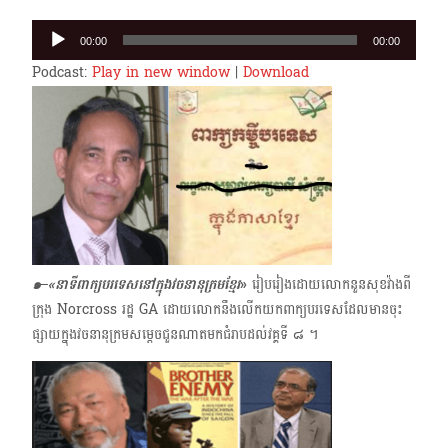
Audio
00:00
00:00
Player
Podcast:
Play in new window
|
Download
๑–
«
នាទីពាក្យបរទេសនៅក្នុងវចនានុក្រមខ្មែរ
»
រៀបរៀងដោយលោកនួនសុខវ៉ាងពី
ក្រុង Norcross រដ្ឋ GA ដោយលោកនឹងលើកយកពាក្យបរទេសដែលមានចុះ
ផ្សាយក្នុងវចនានុក្រមសម្ដេច​ជួនណាត​មកជំរាបដល់វគ្គទី ๘ ។