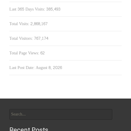
Last 365 Days Visits:
385,493
Total Visits:
2,868,167
Total Visitors:
767,174
Total Page Views:
62
Last Post Date:
August 8, 2026
Search
for:
Recent Posts