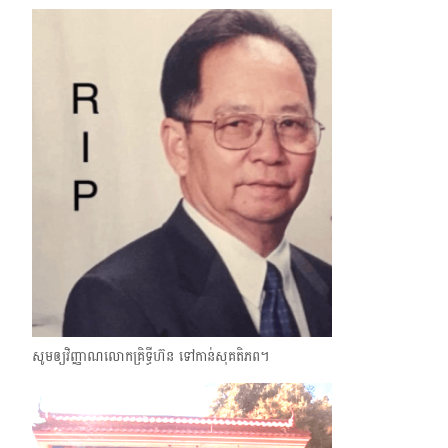
សូមឲ្យវិញ្ញាណលោកគ្រិទ្ធីហ៊ន ទៅកាន់សុគតិភព។