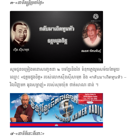
๓–
«
នាទី
តន្ត្រីប្រចាំថ្ងៃ
»
​សូមជូនចម្រៀងមនោសញ្ចេតនា ๒ បទខ្មែរនិងថៃ ទំនុកភ្លេងរួមសម័យតែមួយ ​
ឈ្មោះ «ឧត្តមដួងចិត្ត» របស់លោកស៊ីនស៊ីសាមុត និង​ «กลับมาเถิดทูนหัว​ –
វិលវិញមក អូនសម្លាញ់» របស់សុមយ៉ុត ថាត់សាណៈផាន់ ។
๔–
«
នាទីពីនេះពី័នោះ»