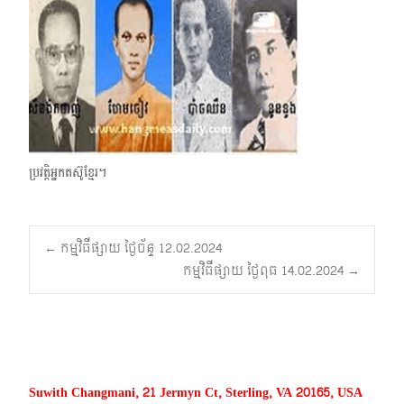
ប្រវត្តិអ្នកតស៊ូខ្មែរ។
Post
←
កម្មវិធីផ្សាយ ថ្ងៃច័ន្ទ 12.02.2024
កម្មវិធីផ្សាយ ថ្ងៃពុធ 14.02.2024
→
navigation
Suwith Changmani, 21 Jermyn Ct, Sterling, VA 20165, USA