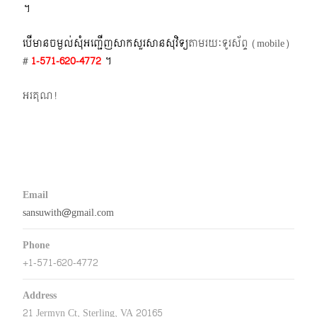
។​
បើមានចម្ងល់​សុំអញ្ជើញសាកសួរសានសុវិទ្យ
តាមរយៈទូរស័ព្ទ​ (mobile)​
#
1-571-620-4772​
។
អរគុណ!
Email
sansuwith@gmail.com
Phone
+1-571-620-4772
Address
21 Jermyn Ct, Sterling, VA 20165