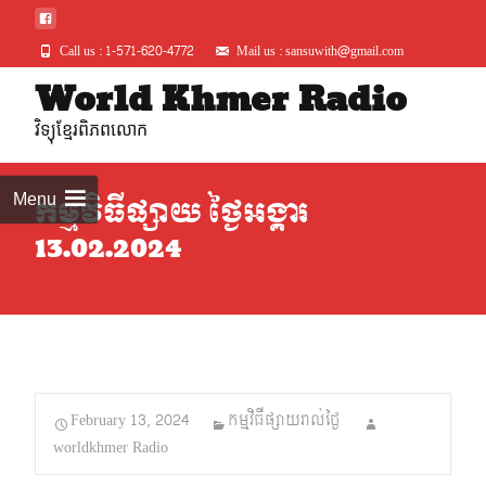
Call us : 1-571-620-4772
Mail us : sansuwith@gmail.com
Skip
World Khmer Radio
to
វិទ្យុខ្មែរពិភពលោក
conte
Menu
កម្មវិធីផ្សាយ ថ្ងៃអង្គារ
13.02.2024
February 13, 2024
កម្មវិធីផ្សាយរាល់ថ្ងៃ
worldkhmer Radio