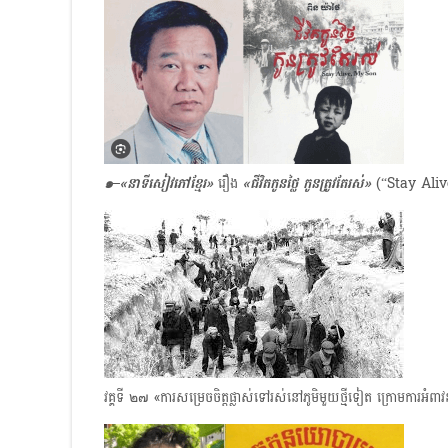
๑–«នាទីសៀវភៅខ្មែរ»
រឿង
«ជីវិតកូនថ្លៃ កូនត្រូវតែរស់»
(“Stay Alive
វគ្គទី ๒๗ «ការសម្រេចចិត្តផ្លាស់ទៅរស់នៅភូមិមួយថ្មីទៀត ក្រោមការអំពាវ