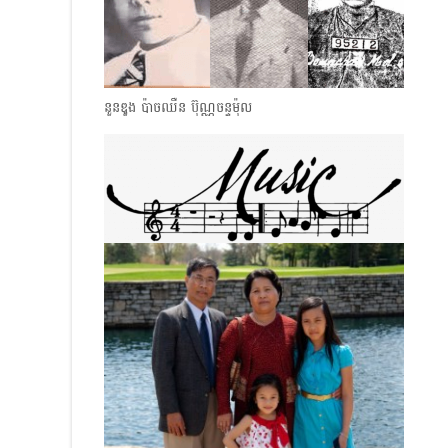
នួន​ឌួង ប៉ាចឈឺន ប៊ុណ្ណចន្ទម៉ុល