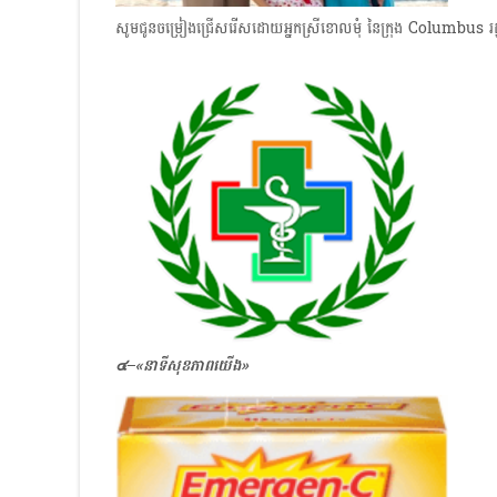
សូមជូនចម្រៀងជ្រើសរើសដោយអ្នកស្រីខោលមុំ នៃក្រុង Columbus រដ
๔–
«
នាទីសុខភាពយើង»