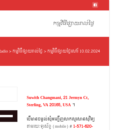
Skip
to
កម្មវិធីផ្សាយរាល់ថ្ងៃ
content
adio
>
កម្មវិធីផ្សាយរាល់ថ្ងៃ
>
កម្មវិធីផ្សាយថ្ងៃសៅរ៍ 10.02.2024
Suwith Changmani, 21 Jermyn Ct,
Sterling, VA 20165, USA
។​
Use
បើមានចម្ងល់​សុំអញ្ជើញសាកសួរសានសុវិទ្យ
Up/Down
តាមរយៈទូរស័ព្ទ​ (mobile)​ #
1-571-620-
Arrow