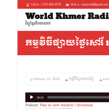
Call us : 1-571-620-4772
Mail us : sansuwith@gmail.com
World Khmer Radi
វិទ្យុខ្មែរពិភពលោក
កម្មវិធីផ្សាយថ្ងៃសៅរ៍
February 10, 2024
កម្មវិធីផ្សាយរាល់ថ្ងៃ
wor
Audio
00:00
Player
Podcast:
Play in new window
|
Download