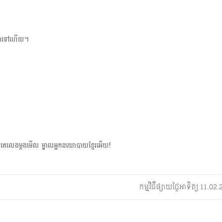
ឆ្នាំទៅហើយ។
េលេងម្ដងមើល​ ម្នាលអ្នកនយោបាយខ្មែរអើយ!
កម្មវិធីផ្សាយថ្ងៃអាទិត្យ 11.0