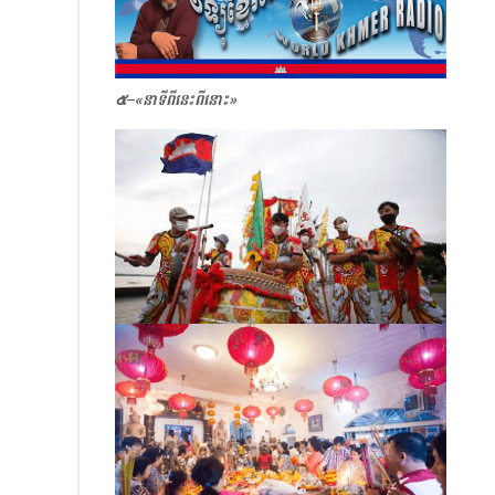
๕–
«
នាទីពីនេះពីនោះ»