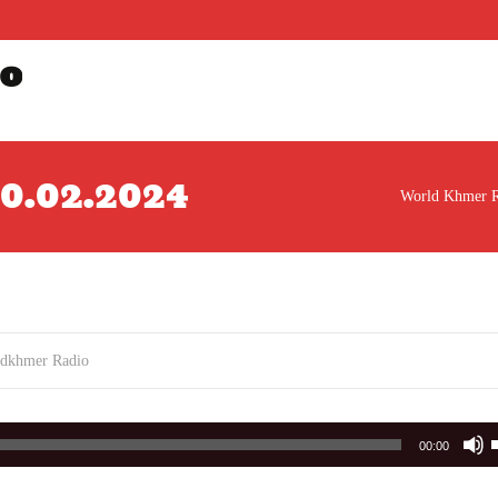
o
 10.02.2024
World Khmer R
ldkhmer Radio
00:00