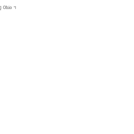
្ឋ Ohio ។