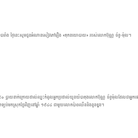
សបារាំង ថ្ងៃនេះសូមជូនអំណានសៀវភៅរឿង «គុកនយោបាយ»​ របស់លោកប៊ុណ្ណ ច័ន្ទ-ម៉ុល។
កទោស ๔๐ ប្លាយនាក់​ក្រោយដាល់ឈ្នះកំពូលអ្នកប្រដាល់យួន​យ៉បាតុងលោកប៊ុណ្ណ ច័ន្ទម៉ុលដែលជាអ្ន
់មកស្រុកខ្មែរវិញនៅឆ្នាំ ​១៩៤៤​ ជាមួយលោកប៉ាចឈឺន​និង​នួនឌួង។