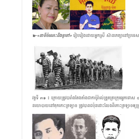
๒–
«
នាទីចំណេះដឹងទូទៅ»
រៀបរៀងដោយអ្នកស្រី ស៊ានកេត្យានៅប្រទេ
វគ្គទី ๓๑ ៖ ក្រោយត្រូវបារាំងតែងតាំងជាកាប៉ូរ៉ាល់ត្រួតត្រាក្រុមអ្ន
នយោបាយនៅគុកកោះត្រឡាច ត្រូវបានជប៉ុនដោះលែងពីកោះត្រឡាចឲ្យត្រឡប