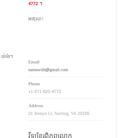
4772​
។
keys
o
អរគុណ!
ncrease
r
decrease
volume.
យ៉ាថៃ​។
Email
sansuwith@gmail.com
Phone
+1-571-620-4772
Address
21 Jermyn Ct, Sterling, VA 20165
វិទ្យុខ្មែរពិភពលោក