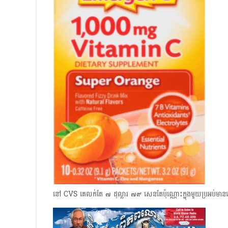
នៅ CVS គេលក់តែ​ ๗ ដុល្លារ ๗๙ សេនតែប៉ុណ្ណោះក្នុងមួយប្រអប់មានច