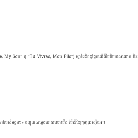
t
i
o
, My Son” ឬ “Tu Vivras, Mon Fils”) ស្នាដៃនិពន្ធផ្អែកលើជីវិតពិតរបស់លោក ពិន 
នាវរបស់អង្គការ» បញ្ចូលសម្លេងដោយលោកវីរៈ វ៉ារ៉ានី​នៃក្រុមព្រះសុរិយា។