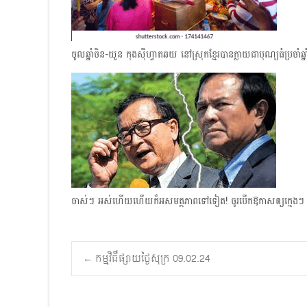
ចូលឆ្នាំចិន-យួន កុងស៊ីហ្វាតឆយ នៅស្រុកខ្មែរបានក្លាយជាបុណ្យធំប្រចាំ
ចាស់ៗ អស់ហើយ​ហើយក៏អសមត្ថភាពទៅទៀត! ចូរបើកឱកាសឲ្យក្មេងៗ គ
Post
←
កម្មវិធីផ្សាយថ្ងៃសុក្រ 09.02.24