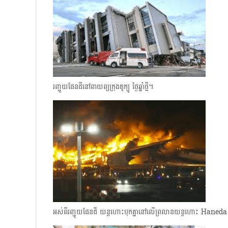
រញ្ជួយផែនដីនៅពាយព្យក្រុងតូក្យូ ថ្ងៃឆ្នាំថ្មី។
អស់ពីរញ្ជួយផែនដី យន្តហោះបុកគ្នានៅលើព្រលានយន្តហោះ Haneda ក្រុ