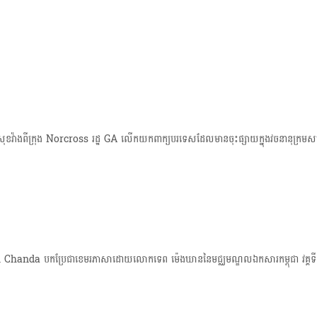
t
i
o
ាងពីក្រុង Norcross រដ្ឋ GA លើកយកពាក្យបរទេសដែលមានចុះផ្សាយក្នុងវចនានុក្រមសម្
handa​ បកប្រែជាខេមរភាសាដោយ​លោក​ទេព ម៉េងឃាន​នៃមជ្ឈមណ្ឌលឯកសារកម្ពុជា វគ្គទ