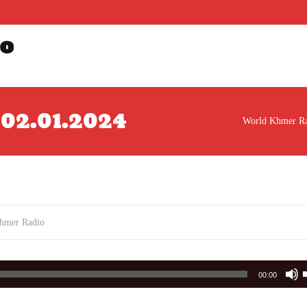
o
ារ 02.01.2024
World Khmer R
hmer Radio
00:00