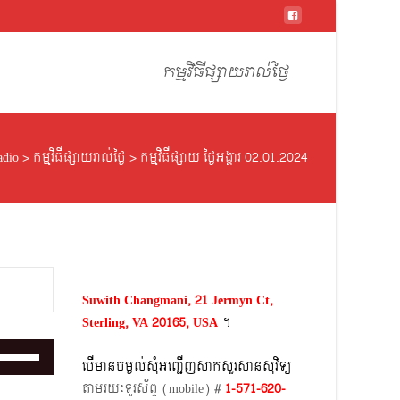
Skip
to
កម្មវិធីផ្សាយរាល់ថ្ងៃ
content
adio
>
កម្មវិធីផ្សាយរាល់ថ្ងៃ
>
កម្មវិធីផ្សាយ ថ្ងៃអង្គារ 02.01.2024
Suwith Changmani, 21 Jermyn Ct,
Sterling, VA 20165, USA
។​
Use
បើមានចម្ងល់​សុំអញ្ជើញសាកសួរសានសុវិទ្យ
Up/Down
តាមរយៈទូរស័ព្ទ​ (mobile)​ #
1-571-620-
Arrow