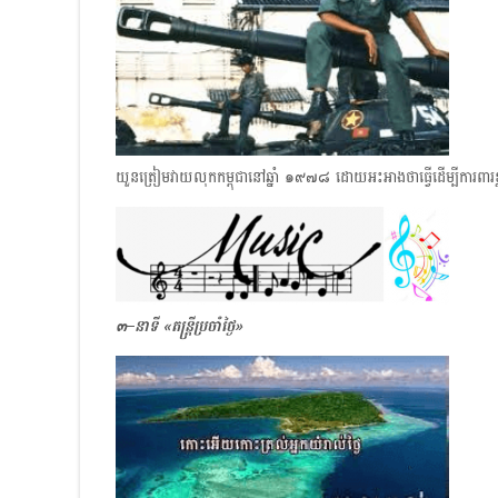
យួនត្រៀមវាយលុកកម្ពុជា​នៅឆ្នាំ ๑๙๗๘ ដោយអះអាងថាធ្វើដើម្បីការព
๓–នាទី
«តន្ត្រីប្រចាំថ្ងៃ
»