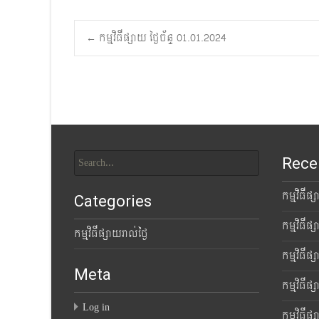
Post
←
កម្មវិធីផ្សាយ ថ្ងៃច័ន្ទ 01.01.2024
navigation
Search
Rece
for:
កម្មវិធីផ
Categories
កម្មវិធីផ
កម្មវិធីផ្សាយរាល់ថ្ងៃ
កម្មវិធីផ
Meta
កម្មវិធីផ
Log in
កម្មវិធីផ