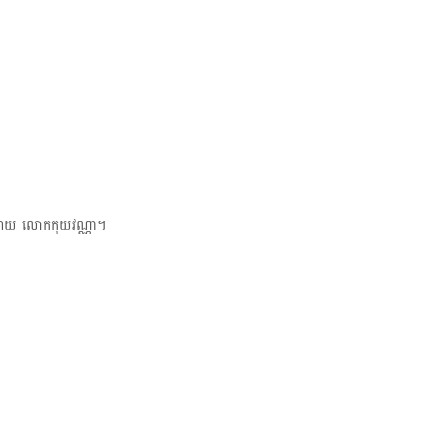
ងដោយ លោកកុយវណ្ណា។