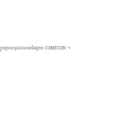
ារខ្លួន​ក្រោយចូលជាសមាជិអង្គការ COMECON ។