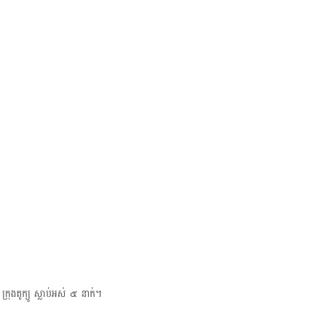
ងតូក្យូ ស្លាប់អស់​ ๕ នាក់។