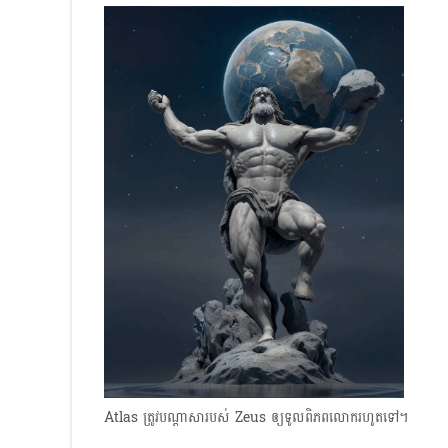
Atlas ត្រូវបណ្ដាសារបស់ Zeus ឲ្យទូលពិភពលោករហូតទៅ។