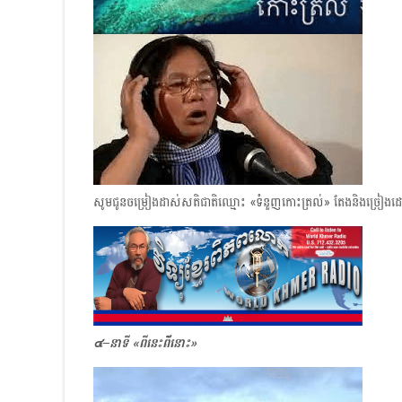
សូមជូនចម្រៀងដាស់សតិជាតិឈ្មោះ «ទំនួញកោះត្រល់» តែងនិងច្រៀ
๔–នាទី «ពីនេះពី័នោះ»