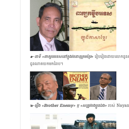
๑–នាទី «ពាក្យបរទេសនៅក្នុងវចនានុក្រមខ្មែរ
»
រៀបរៀងដោយលោកនួនសុខវ៉
ជួនណាត​យកមកជំរាប។
๒–រឿង «Brother Enemy» ឬ «សត្រូវបងប្អូនឯង»
របស់ Nayan C