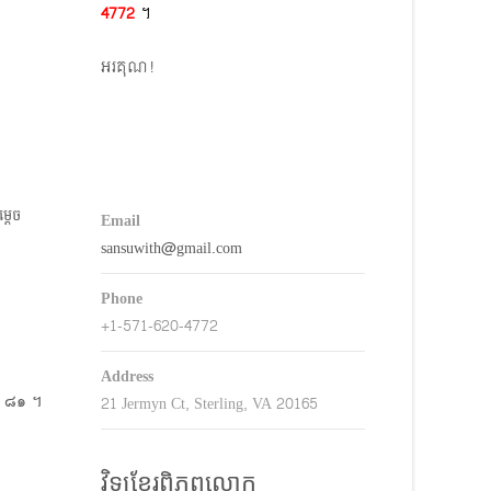
4772​
។
keys
o
អរគុណ!
ncrease
r
decrease
volume.
ដេច​
Email
sansuwith@gmail.com
Phone
+1-571-620-4772
Address
ី ๘๑ ​។
21 Jermyn Ct, Sterling, VA 20165
វិទ្យុខ្មែរពិភពលោក