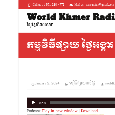
Call us : 1-571-620-4772
Mail us : sansuwith@gmail.com
World Khmer Radi
វិទ្យុខ្មែរពិភពលោក
កម្មវិធីផ្សាយ ថ្ងៃអង្គ
January 2, 2024
កម្មវិធីផ្សាយរាល់ថ្ងៃ
worldk
Audio
00:00
Player
Podcast:
Play in new window
|
Download