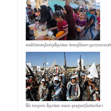
អាមេរិកាំងភាគច្រើនគាំទ្រអ៊ីស្រាអែល​ តែការប្រើដំណោះស្រាយយោធ
អ៊ីរ៉ង់ វាយប្រហារ អ៊ីស្រាអែល តាមរយៈពួកឧទ្ទាមហ៊ូធីនៅយេម៉ែន។