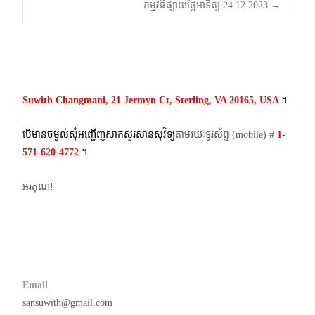
កម្មវិធីផ្សាយថ្ងៃអាទិត្យ 24.12.2023
→
navigation
Suwith Changmani, 21 Jermyn Ct, Sterling, VA 20165, USA
។​
បើមានចម្ងល់​សុំអញ្ជើញសាកសួរសានសុវិទ្យ
តាមរយៈទូរស័ព្ទ​ (mobile)​ #
1-
571-620-4772​
។
អរគុណ!
Email
sansuwith@gmail.com