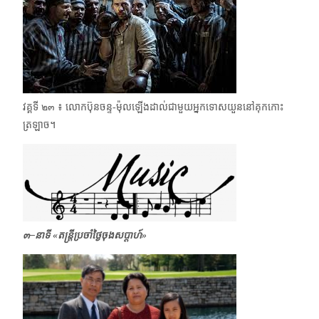
វគ្គទី ๒๓ ៖ លោកប៊ុនចន្ទ-ម៉ុលឡើងដាល់ជាមួយអ្នកទោសយួន​នៅគុកកោះ
ត្រឡាច។
๓–នាទី
«
តន្ត្រីប្រចាំថ្ងៃចុងសប្ដាហ៍»