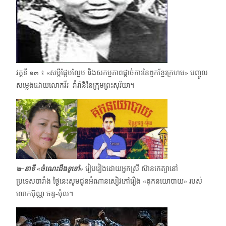
វគ្គទី ๑๓ ៖ «សម្តីផ្អែមល្ហែម និងសកម្មភាពផ្តាច់ការនៃពួកខ្មែរក្រហម» បញ្ចូល
សម្លេងដោយលោកវីរៈ វ៉ារ៉ានី​នៃក្រុមព្រះសុរិយា។
๒–នាទី
«
ចំណេះដឹងទូទៅ»
រៀបរៀងដោយអ្នកស្រី ស៊ានកេត្យានៅ
ប្រទេសបារាំង ថ្ងៃនេះសូមជូនអំណានសៀវភៅរឿង «គុកនយោបាយ»​ របស់
លោកប៊ុណ្ណ ចន្ទ-ម៉ុល។