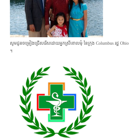
សូមជូនចម្រៀងជ្រើសរើសដោយអ្នកស្រីខោលមុំ នៃក្រុង Columbus រដ្ឋ Ohio
។