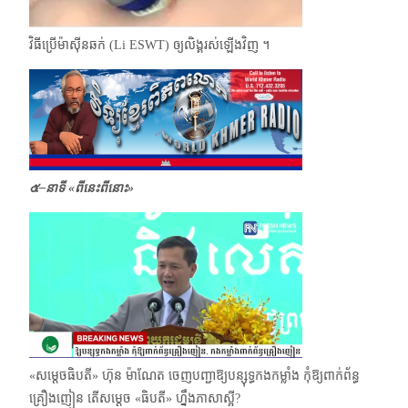
វិធីប្រើម៉ាស៊ីនឆក់ (Li ESWT) ឲ្យលិង្គរស់ឡើងវិញ ។
๕–នាទី «ពីនេះពីនោះ»
«សម្តេចធិបតី» ហ៊ុ​ន ម៉ាណែត ចេញបញ្ជាឱ្យបន្សុទ្ធកងកម្លាំង កុំឱ្យពាក់ព័ន្ធ
គ្រឿងញៀន តើសម្ដេច «ធិបតី» ហ្នឹងភាសាស្អី?