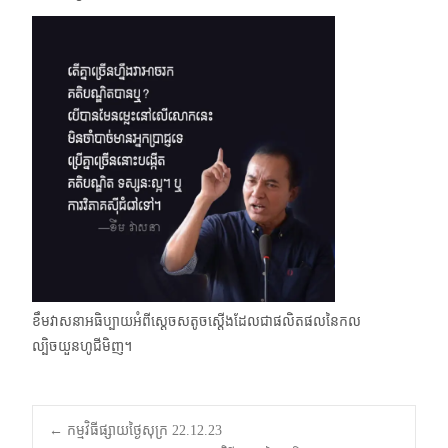
ខឹមវាសនាអធិប្បាយអំពីស្ដេចសតូចស្ដើងដែលជាផលិតផលនៃកល
ល្បិចយួនហូជីមិញ។
Post
←
កម្មវិធីផ្សាយថ្ងៃសុក្រ 22.12.23