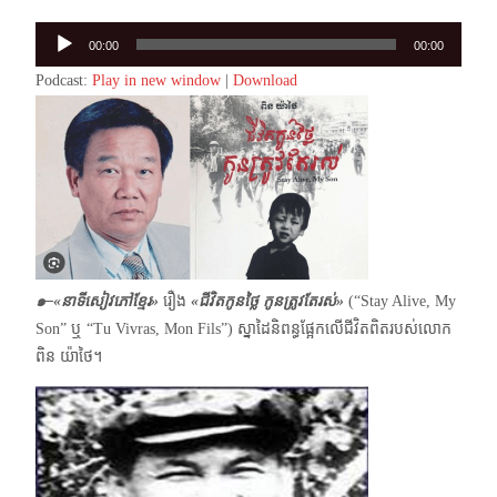
Audio
00:00
00:00
Player
Podcast:
Play in new window
|
Download
๑–«នាទីសៀវភៅខ្មែរ»
រឿង
«ជីវិតកូនថ្លៃ កូនត្រូវតែរស់»
(“Stay Alive, My
Son” ឬ “Tu Vivras, Mon Fils”) ស្នាដៃនិពន្ធផ្អែកលើជីវិតពិតរបស់លោក
ពិន យ៉ាថៃ​។