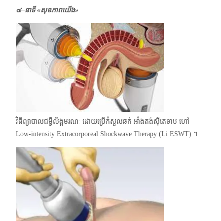
๔–នាទី «សុខភាពយើង»
វិធីព្យាបាលជម្ងឺលិង្គមរណៈ ដោយប្រើកំសួលឆក់ អាំងតង់ស៊ីតេទាប ហៅ
Low-intensity Extracorporeal Shockwave Therapy (Li ESWT) ។