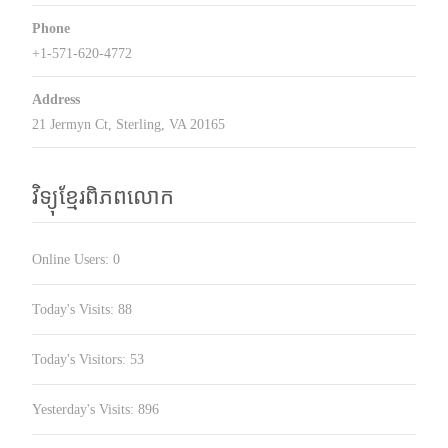
Phone
+1-571-620-4772
Address
21 Jermyn Ct, Sterling, VA 20165
វិទ្យុខ្មែរពិភពលោក
Online Users:
0
Today's Visits:
88
Today's Visitors:
53
Yesterday's Visits:
896