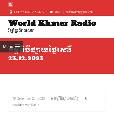
Call us : 1-571-620-4772
Mail us : sansuwith@gmail.com
World Khmer Radio
Skip
to
វិទ្យុខ្មែរពិភពលោក
conte
Menu
កម្មវិធីផ្សាយថ្ងៃសៅរ៍
23.12.2023
December 23, 2023
កម្មវិធីផ្សាយរាល់ថ្ងៃ
worldkhmer Radio