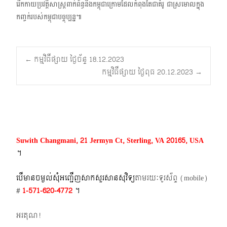
រើកកាយប្រវត្តិសាស្ត្រពាក់ព័ន្ធនឹងកម្ពុជាក្រោម​ដែលកំពុងតែជាគំរូ ជាស្រមោលក្នុង
កញ្ចក់របស់កម្ពុជាបច្ចុប្បន្ន៕
Post
←
កម្មវិធីផ្សាយ ថ្ងៃច័ន្ទ 18.12.2023
កម្មវិធីផ្សាយ ថ្ងៃពុធ 20.12.2023
→
navigation
Suwith Changmani, 21 Jermyn Ct, Sterling, VA 20165, USA
។​
បើមានចម្ងល់​សុំអញ្ជើញសាកសួរសានសុវិទ្យ
តាមរយៈទូរស័ព្ទ​ (mobile)​
#
1-571-620-4772​
។
អរគុណ!