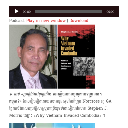
Audio
00:00
00:00
Player
Podcast:
Play in new window
|
Download
๑–នាទី «ប្រវត្តិដែលខ្មែរគួរដឹង
៖ ហេតុអ្វីបានជាយួនរុករានទន្ទ្រានយក
កម្ពុជា?»
ដែលរៀបរៀងដោយលោកនួនសុខវ៉ាងពីក្រុង Norcross រដ្ឋ GA
ផ្អែកលើឯកសារប្រវត្តិសាស្ត្រជាច្រើន​រួមទាំងសៀវភៅលោក Stephen J.
Morris ឈ្មោះ «Why Vietnam Invaded Cambodia» ។