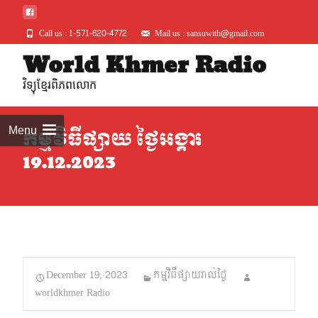
Call us : 1-571-620-4772
Mail us : sansuwith@gmail.com
Skip
World Khmer Radio
to
វិទ្យុខ្មែរពិភពលោក
conte
Menu
កម្មវិធីផ្សាយ ថ្ងៃអង្គារ
19.12.2023
December 19, 2023
កម្មវិធីផ្សាយរាល់ថ្ងៃ
worldkhmer Radio