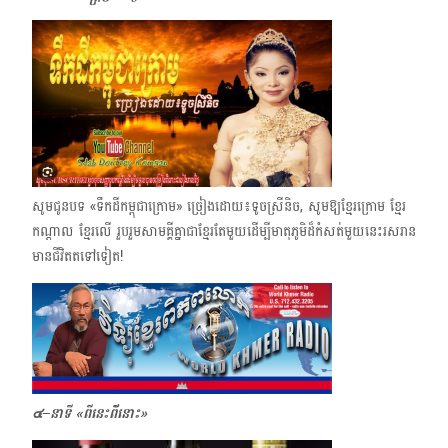
សូមជូនបទ «ទឹកដីកម្ពុជាក្រោម» ច្រៀងដោយ៖ទូចស្រីនិច, សូមឱ្យខ្មែរក្រោម ខ្មែរ
កណ្ដាល ខ្មែរលើ រួបរួមសាមគ្គីគ្នាជាខ្មែរតែមួយដើម្បីមាតុភូមិដ៏កំសត់មួយនេះរសរាន
មានជីវិតតទៅទៀត!
๔–នាទី «ពីនេះពី័នោះ»