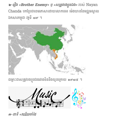
๒–រឿង «Brother Enemy» ឬ «សត្រូវបងប្អូនឯង»
របស់ Nayan
Chanda​ បកប្រែជាខេមរភាសាដោយ​លោក​ទេព ម៉េងឃាន​នៃមជ្ឈមណ្ឌល
ឯកសារកម្ពុជា វគ្គទី ๗๙ ​។
ជម្លោះជាសត្រូវបងប្អូនឯងរវាងចិន​នឹង​យួន​ក្រោយ​ ๑๙๗๕ ។
๓–នាទី
«តន្ត្រីប្រចាំថ្ងៃ