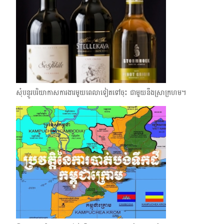
សុំបន្ធូរបរិយាកាសការងារមួយពេលាទៀតទៅចុះ ជាមួយនឹងស្រាក្រហម។