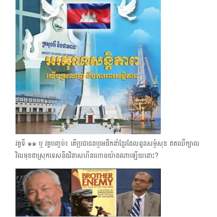
វគ្គទី ๑๑ ឬ វគ្គបញ្ចប់៖ តើប្រជាជន​ឬ​មេដឹកនាំខ្មែរ​ដែលពួនសម្ងំសុខ​ ឥតឈឺក្បាល
វិលមុខថាស្រុកទេសនឹងវិនាសហីនហោចយ៉ាងណាឡើយនោះ?