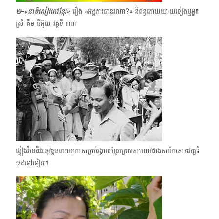
២–«នាទីសៀវភៅខ្មែរ»
រឿង
«
អង្គការជានរណា?
»
និពន្ធដោយយាយទៀង​ឬអ្នក
ស្រី គឹម ធីអ៊ូយ ​វគ្គទី ៣៣
ង្វៀងវ៉ានធីវអនុវត្តនយោបាយសម្លាប់រង្គាលខ្មែរក្រោមសាហាវជាងសម័យសតវត្សទី
១៩​ទៅទៀត។