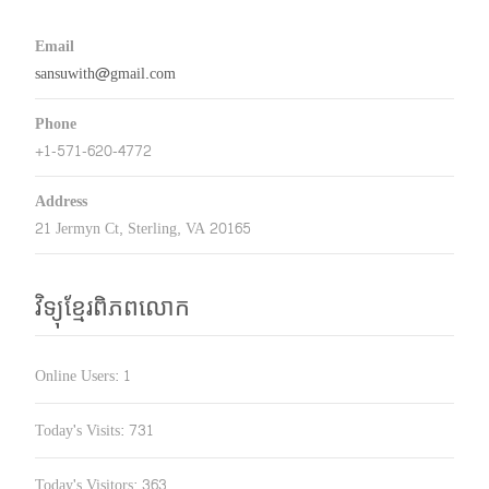
Email
sansuwith@gmail.com
Phone
+1-571-620-4772
Address
21 Jermyn Ct, Sterling, VA 20165
វិទ្យុខ្មែរពិភពលោក
Online Users:
1
Today's Visits:
731
Today's Visitors:
363