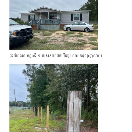
ផ្ទះថ្មីមានលេខខ្នងទី ១ របស់សមាជិកបុរីអង្គរ ណតខារ៉ូឡាញណា។