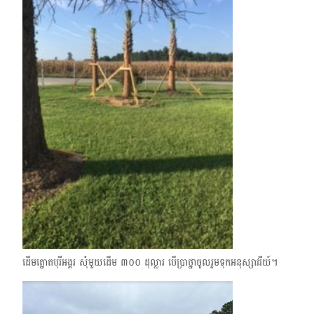
ដើមត្នោតបុរីអង្គរ សុំ​មួយ​ដើម ៣០០​ ដុល្លារ បើប្រាថ្នាចូលរួមទុកអនុស្សាវរីយ៍។