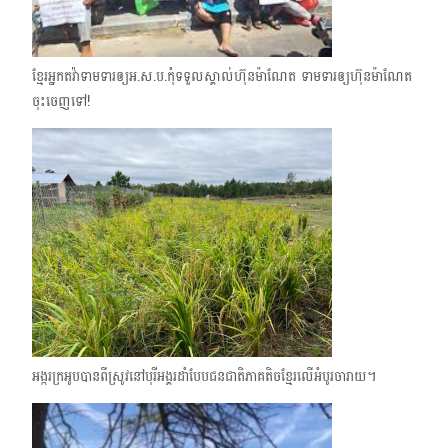
ខ្មែរអ្នកតវ៉ាទាមទារឲ្យអ.ស.ប.កុំទទួលស្គាល់ហ៊ុនម៉ាណែត ទាមទារឲ្យហ៊ុនម៉ាណែត
ចុះចេញទៅ!
អង្ករក្រអូបបានពីស្រូវនៅបុរីអង្គរដាំបែបជនជាតិភាគតិចខ្មែរលើអំបូរចារាយ។