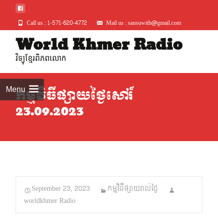
Call us : 1-571-620-4772
Mail us : sansuwith@gmail.com
Skip
World Khmer Radio
to
វិទ្យុខ្មែរពិភពលោក
conte
Menu
កម្មវិធីផ្សាយថ្ងៃសៅរ៍
23.09.2023
September 23, 2023
កម្មវិធីផ្សាយរាល់ថ្ងៃ
worldkhmer Radio