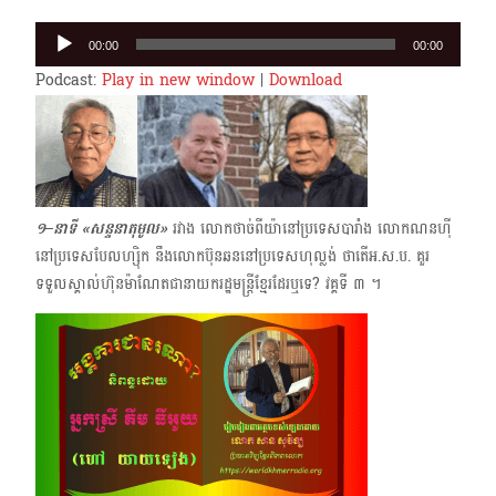
Audio
00:00
00:00
Player
Podcast:
Play in new window
|
Download
១–នាទី «សន្ទនាតុមូល»
រវាង លោកថាច់ពីយ៉ានៅប្រទេសបារាំង លោកណនហ៊ី
នៅប្រទេសបែលហ្ស៊ិក នឹងលោក​ប៊ុនឆន​នៅប្រទេសហុល្លង់ ថាតើអ.ស.ប. គួរ
ទទួលស្គាល់ហ៊ុនម៉ាណែតជានាយករដ្ឋមន្ត្រីខ្មែរដែរឬទេ? វគ្គទី ៣​ ។