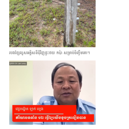
របងខ្សែលួសអគ្គិសនីជុំវិញផ្ទះថយ កប៉ា សម្រាប់ចិញ្ចឹមគោ។