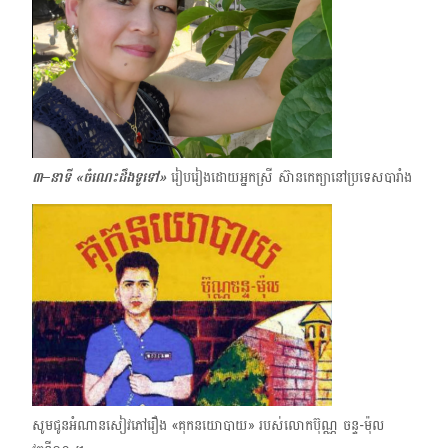
៣–នាទី
«
ចំណេះដឹងទូទៅ»
រៀបរៀងដោយអ្នកស្រី ស៊ានកេត្យានៅប្រទេសបារាំង
សូមជូនអំណានសៀវភៅរឿង «គុកនយោបាយ»​ របស់លោកប៊ុណ្ណ ចន្ទ-ម៉ុល