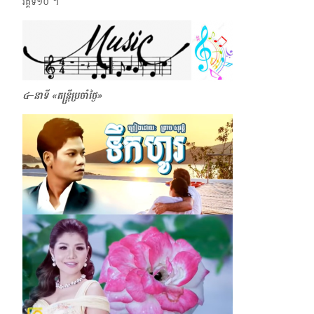
វគ្គទី១០ ។
៤–នាទី
«តន្ត្រីប្រចាំថ្ងៃ»