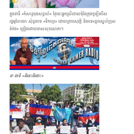
ក្នុងនាទី «កំសាន្តចុងសប្ដាហ៍»​ ថ្ងៃនេះអ្នកស្រីខោលមុំនៃក្រុងខូឡឹមបឹស
រដ្ឋអូហៃយោ សុំជូនបទ «ទឹកហូរ» ដោយ​ព្រាបសុវត្ថិ និង​បទ​«ជួបស្នេហ៍ប្រុស
ង៉ក់ង» ច្រៀងដោយ​មាស​សុខសោភា។​
៥–នាទី «ពីនេះពីនោះ»