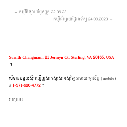
Post
←
កម្មវិធីផ្សាយថ្ងៃសុក្រ 22.09.23
កម្មវិធីផ្សាយថ្ងៃអាទិត្យ 24.09.2023
→
navigation
Suwith Changmani, 21 Jermyn Ct, Sterling, VA 20165, USA
។​
បើមានចម្ងល់​សុំអញ្ជើញសាកសួរសានសុវិទ្យ
តាមរយៈទូរស័ព្ទ​ (mobile)​
#
1-571-620-4772​
។
អរគុណ!