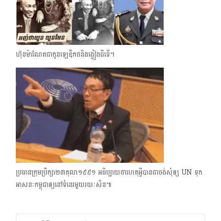
ហ៊ុនម៉ាណែតជាកូនឡេឌឹកថ​និងង្វៀងធីទើ។
ប្រធានក្រុមប្រឹក្សា​២៣​តុលា​១៩៩១ អធិប្បាយថាហេតុអ្វីបានជាចង់សុំឲ្យ UN ទុក
អាសនៈកម្ពុជាឲ្យនៅទំនេរមួយរយៈសិន៕