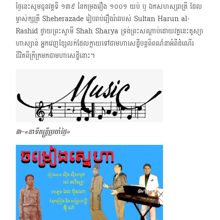
ថ្ងៃនេះសូមជូនវគ្គទី ១៣៩ ​នៃកម្រងរឿង​ ១០០១ ​យប់​ ឬ ឯកសហស្សរាត្រី ដែល
ម្ចាស់ក្សត្រី Sheherazade រៀបរាប់រឿងរ៉ាវរបស់ Sultan Harun al-
Rashid ថ្វាយព្រះស្វាមី Shah Sharya ទ្រង់ព្រះសណ្ដាប់ដោយវគ្គនេះគូស្យា​
ហាស្សាន់ អ្នកវេញខ្សែលក់ដែលក្លាយទៅជាមហាសេដ្ឋីបន្តពិពណ៌នាអំពីដំណើរ
ជីវិតពីក្រីក្រមកជាមហាសេដ្ឋីនោះ។
៣–«នាទីតន្ត្រីប្រចាំថ្ងៃ»