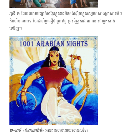
វគ្គទី ២ ដែលលោកបញ្ជាក់ថាខ្មែរខ្លួនឯងមិនចង់ជឿថាខ្លួនជាអ្នកកសាងប្រាសាទធំៗ
ដ៏មហិមា​នោះទេ បែរជានាំគ្នាជឿថា​ព្រះឥន្ទ ព្រះពិស្ណុការឯណានោះជាអ្នកសាង
ទៅវិញ។
២–នាទី «និទានអារ៉ាប់»
អានជូនស្ដាប់ដោយ​សាន​សុវិទ្យ