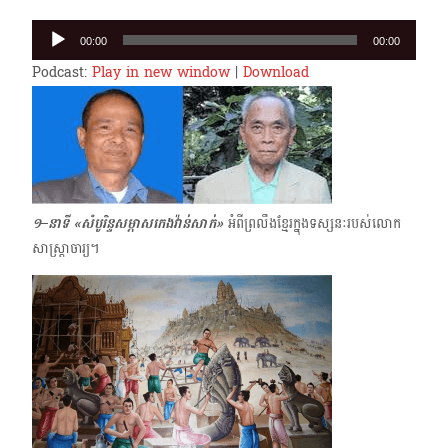
Audio
00:00
00:00
Player
Podcast:
Play in new window
|
Download
១–នាទី «សំបូរិន្ទសម្ភាសកេងវ៉ាន់សាក់»
អំពីព្រលឹងខ្មែរ​ក្នុងទស្សនៈរបស់លោក
សាស្ត្រាចារ្យ។