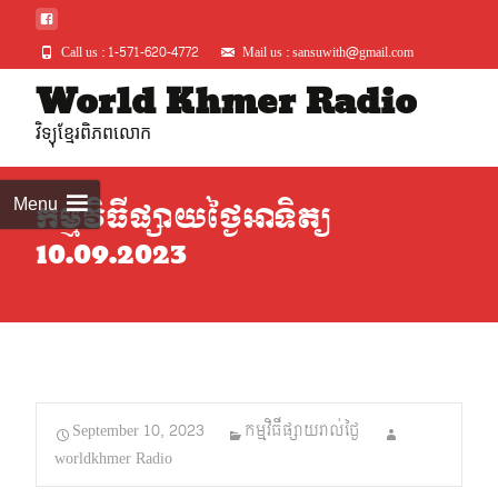
Call us : 1-571-620-4772
Mail us : sansuwith@gmail.com
Skip
World Khmer Radio
to
វិទ្យុខ្មែរពិភពលោក
conte
Menu
កម្មវិធីផ្សាយថ្ងៃអាទិត្យ
10.09.2023
September 10, 2023
កម្មវិធីផ្សាយរាល់ថ្ងៃ
worldkhmer Radio