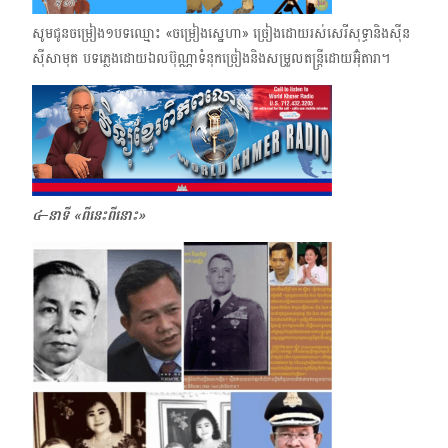
សូមជូនចម្រៀង​១បទឈ្មោះ «ចម្រៀងស្នេហា» ច្រៀងដោយរស់សេរីសុទ្ធានិងស៊ីន
ស៊ីសាមុត ​បទភ្លេងដោយ​ឯល​ប៊ុណ្ណាទំនុកច្រៀងនិងសម្រួលតន្ត្រីដោយអ៊ុំតារា។
៤–នាទី «ពីនេះពីនោះ»