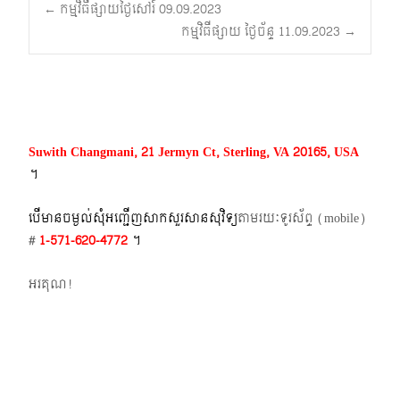
Post
←
កម្មវិធីផ្សាយថ្ងៃសៅរ៍ 09.09.2023
កម្មវិធីផ្សាយ ថ្ងៃច័ន្ទ 11.09.2023
→
navigation
Suwith Changmani, 21 Jermyn Ct, Sterling, VA 20165, USA
។​
បើមានចម្ងល់​សុំអញ្ជើញសាកសួរសានសុវិទ្យ
តាមរយៈទូរស័ព្ទ​ (mobile)​
#
1-571-620-4772​
។
អរគុណ!