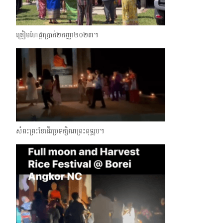
ត្រៀមហែផ្កាប្រាក់​២​កញ្ញា​២០២៣។
សំពះព្រះខែដើរប្រទក្សិណព្រះពុទ្ធរូប។