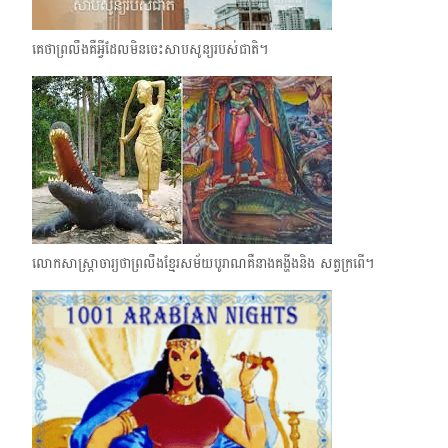
គេថាព្រលឹងគឺអ្វីដែលមិនចេះសាបសូន្យរបស់ជាតិ។
លោកសាស្រ្តាចារ្យថាព្រលឹងខ្មែរសម័យបូរាណគឺនាងគង្ហីងនិង សត្វក្រពើ។