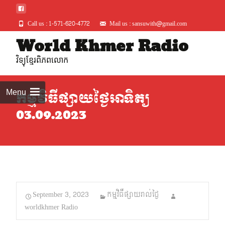
Call us : 1-571-620-4772
Mail us : sansuwith@gmail.com
Skip
World Khmer Radio
to
វិទ្យុខ្មែរពិភពលោក
conte
Menu
កម្មវិធីផ្សាយថ្ងៃអាទិត្យ
03.09.2023
September 3, 2023
កម្មវិធីផ្សាយរាល់ថ្ងៃ
worldkhmer Radio