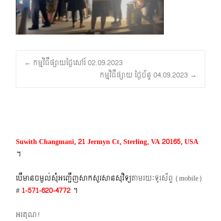
Post
←
កម្មវិធីផ្សាយថ្ងៃសៅរ៍ 02.09.2023
កម្មវិធីផ្សាយ ថ្ងៃច័ន្ទ 04.09.2023
→
navigation
Suwith Changmani, 21 Jermyn Ct, Sterling, VA 20165, USA
។​
បើមានចម្ងល់​សុំអញ្ជើញសាកសួរសានសុវិទ្យ
តាមរយៈទូរស័ព្ទ​ (mobile)​
#
1-571-620-4772​
។
អរគុណ!