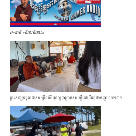
៤–នាទី «ពីនេះពីនោះ»
ព្រះសង្ឃទទួលជាសាក្សីនៃពិធីបុណ្យផ្កាប្រាក់សាមគ្គីនៅបុរីអង្គរ​២​កញ្ញា​២០២៣។