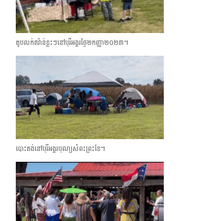
តូបលក់ឥវ៉ាន់ខ្លះៗនៅបុរីអង្គរ​ថ្ងៃ២​កញ្ញា​២០២៣។
បោះតង់នៅបុរីអង្គរបុណ្យសំពះព្រះខែ។