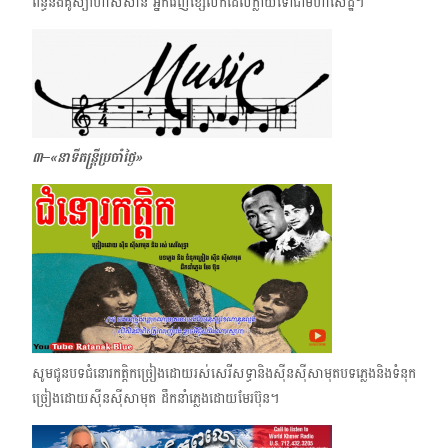
ព័ន្ធនឹងគូស្យា​ហាស់សាន់ អ្នកវេញខ្សែលក់ដែលក្លាយទៅជាមហាសេដ្ឋី។
៣–«នាទីតន្ត្រីប្រចាំថ្ងៃ»
សូមជូនបទជំនោរកត្តិកច្រៀងដោយរស់សេរីសទ្ធានិងស៊ីនស៊ីសាមុត​បទភ្លេងនិងទំនុក
ច្រៀងដោយស៊ីនស៊ីសាមុត ដឹកនាំភ្លេងដោយមែរប៊ុន។