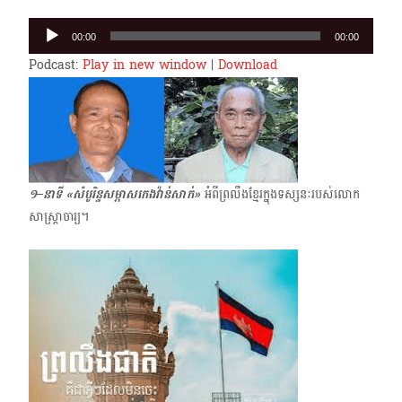
Audio
00:00
00:00
Player
Podcast:
Play in new window
|
Download
១–នាទី «សំបូរិន្ទសម្ភាសកេងវ៉ាន់សាក់»
អំពីព្រលឹងខ្មែរ​ក្នុងទស្សនៈរបស់លោក
សាស្ត្រាចារ្យ។