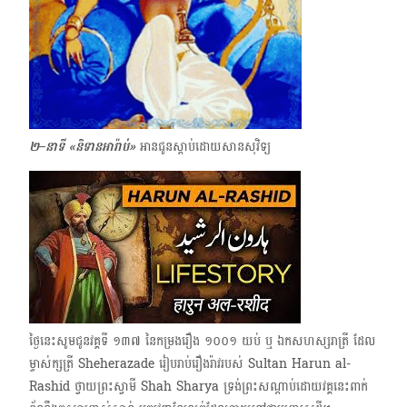
២–នាទី «និទានអារ៉ាប់»
អានជូនស្ដាប់ដោយ​សាន​សុវិទ្យ
ថ្ងៃនេះសូមជូនវគ្គទី ១៣៧ ​នៃកម្រងរឿង​ ១០០១ ​យប់​ ឬ ឯកសហស្សរាត្រី ដែល
ម្ចាស់ក្សត្រី Sheherazade រៀបរាប់រឿងរ៉ាវរបស់ Sultan Harun al-
Rashid ថ្វាយព្រះស្វាមី Shah Sharya ទ្រង់ព្រះសណ្ដាប់ដោយវគ្គនេះពាក់