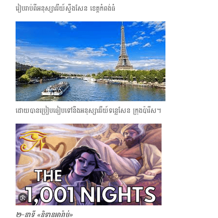
រៀបរាប់ពីអនុស្សាវរីយ៍ស្ទឹងសែន ខេត្តកំពង់ធំ
ដោយបានប្រៀបធៀបទៅនឹងអនុស្សាវរីយ៍ទន្លេសែន​ ក្រុងប៉ារីស។
២–នាទី «និទានអារ៉ាប់»