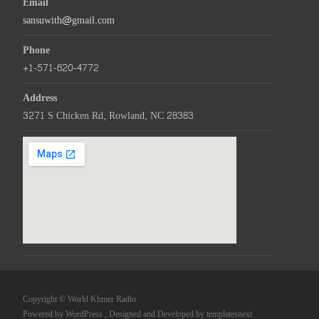
Email
sansuwith@gmail.com
Phone
+1-571-620-4772
Address
3271 S Chicken Rd, Rowland, NC 28383
Copyright © World Khmer Radio
Powered by WordPress
, Designed and Developed by
templatesnext