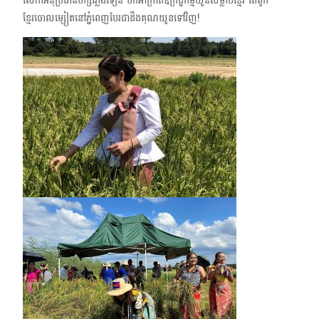
លោកអនុប្រធានបក្សភ្លើងទៀន បកអាក្រាតឧក្រឹដ្ឋកម្មយួនសម្លាប់ខ្មែរ​ តែពួក
ខ្មែរចោលម្សៀតនៅភ្នំពេញបែរជាដឹងគុណយួនទៅវិញ!