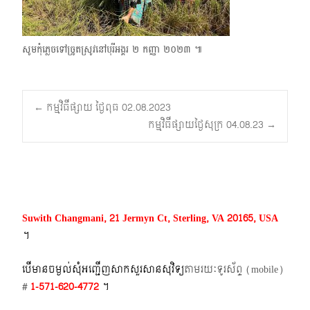
សូមកុំភ្លេចទៅច្រូតស្រូវនៅបុរីអង្គរ ២​ កញ្ញា ២០២៣ ៕
Post
←
កម្មវិធីផ្សាយ ថ្ងៃពុធ 02.08.2023
កម្មវិធីផ្សាយថ្ងៃសុក្រ 04.08.23
→
navigation
Suwith Changmani, 21 Jermyn Ct, Sterling, VA 20165, USA
។​
បើមានចម្ងល់​សុំអញ្ជើញសាកសួរសានសុវិទ្យ
តាមរយៈទូរស័ព្ទ​ (mobile)​
#
1-571-620-4772​
។