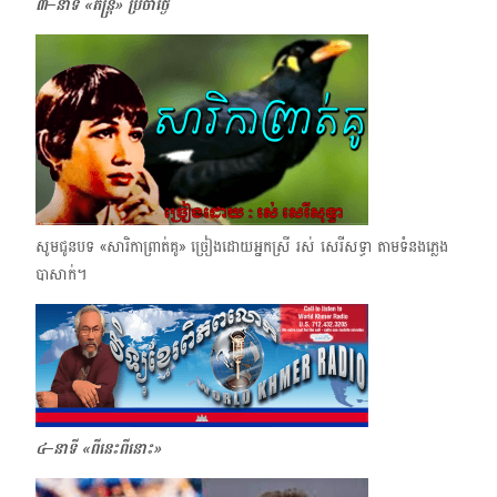
៣–នាទី «តន្ត្រី»
​
ប្រចាំថ្ងៃ
សូមជូនបទ «សារិកាព្រាត់គូ» ​ច្រៀងដោយអ្នកស្រី រស់ សេរីសទ្ធា តាមទំនងភ្លេង
បាសាក់។
៤–នាទី «ពីនេះពីនោះ»