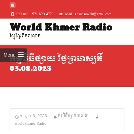
Call us : 1-571-620-4772
Mail us : sansuwith@gmail.com
Skip
World Khmer Radio
to
វិទ្យុខ្មែរពិភពលោក
conte
Menu
កម្មវិធីផ្សាយ ថ្ងៃព្រហស្បតិ៍
03.08.2023
August 3, 2023
កម្មវិធីផ្សាយរាល់ថ្ងៃ
worldkhmer Radio