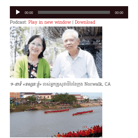
Audio
00:00
00:00
Player
Podcast:
Play in new window
|
Download
១–នាទី «ទស្សនៈខ្ញុំ»
របស់អ្នកគ្រូសូផានីបៃនៃក្រុង Norwalk, CA