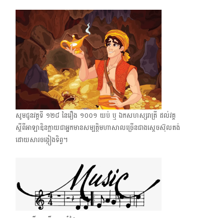
សូមជូនវគ្គទី ១២៨​ ​នៃរឿង​ ១០០១ ​យប់​ ឬ ឯកសហស្សរាត្រី ដល់វគ្គ
ស្ដីពីអាឡាឌិនក្លាយជាអ្នកមានសម្បត្តិមហាសាលច្រើនជាងស្ដេចស៊ុលតង់
ដោយសារចង្កៀងទិព្វ។