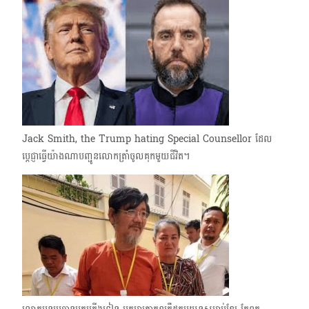
Jack Smith, the Trump hating Special Counsellor ដែល​
ប្ដេជ្ញាធ្វើយ៉ាងណាបញ្ជូនលោកត្រាំចូលគុកមួយជីវិត។