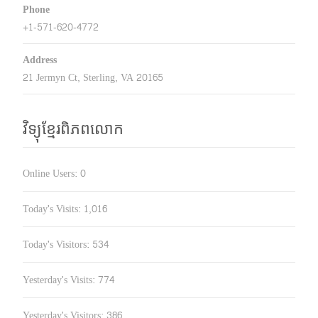
Phone
+1-571-620-4772
Address
21 Jermyn Ct, Sterling, VA 20165
វិទ្យុខ្មែរពិភពលោក
Online Users:
0
Today's Visits:
1,016
Today's Visitors:
534
Yesterday's Visits:
774
Yesterday's Visitors:
386