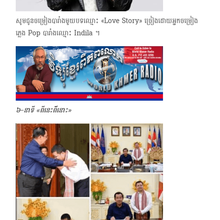
សូមជូនចម្រៀងបារាំងមួយបទ​ឈ្មោះ «Love Story» ច្រៀងដោយអ្នកចម្រៀង
ភ្លេង Pop បារាំងឈ្មោះ Indila​ ។
៦–នាទី «ពីនេះពី័នោះ»