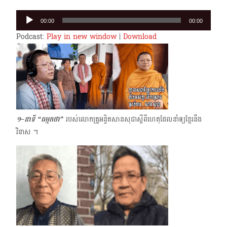
Audio
00:00
00:00
Player
Podcast:
Play in new window
|
Download
១–នាទី “ធម្មកថា”
របស់លោកគ្រូអន្ទិតសានសុជាស្ដីពីហេតុដែលនាំឲ្យខ្មែរនឹង
វិនាស ។