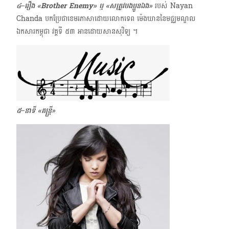
៤–រឿង «Brother Enemy» ឬ «សត្រូវបងប្អូនឯង»
របស់ Nayan
Chanda​ បកប្រែជាខេមរភាសាដោយ​លោក​ទេព ម៉េងឃាន​នៃមជ្ឈមណ្ឌល
ឯកសារកម្ពុជា វគ្គទី ៥៣ ​អានដោយសានសុវិទ្យ ​។
៥–នាទី «តន្ត្រី»​