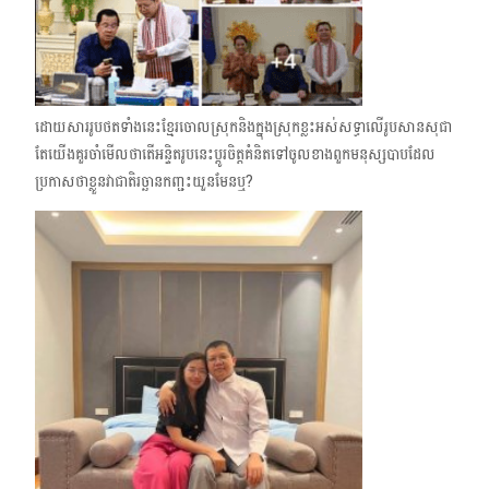
ដោយសាររូបថតទាំងនេះខ្មែរចោលស្រុកនិងក្នុងស្រុកខ្លះអស់សទ្ធាលើរូបសានសុជា​
តែយើងគួរចាំមើលថាតើអន្ទិតរូបនេះប្ដូរចិត្តគំនិតទៅចូលខាងពួកមនុស្សបាបដែល
ប្រកាសថាខ្លួនវាជាតិរច្ឆានកញ្ជះយួនមែនឬ?