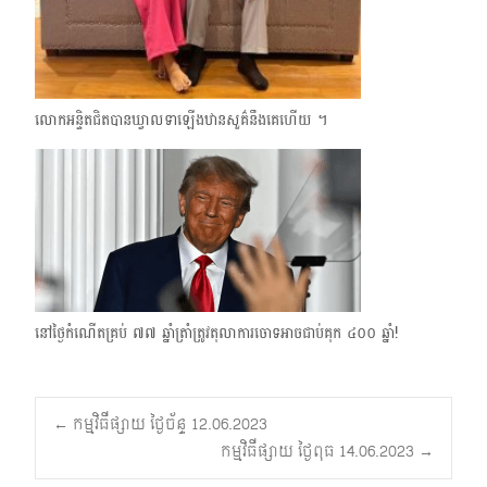
លោកអន្ទិតជិតបានឃ្វាលទាឡើងឋានសួគ៌នឹងគេហើយ ។
នៅថ្ងៃកំណើតគ្រប់ ​៧៧ ឆ្នាំត្រាំត្រូវតុលាការចោទអាចជាប់គុក ៤០០​ ឆ្នាំ!
Post
←
កម្មវិធីផ្សាយ ថ្ងៃច័ន្ទ 12.06.2023
កម្មវិធីផ្សាយ ថ្ងៃពុធ 14.06.2023
→