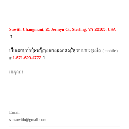
navigation
Suwith Changmani, 21 Jermyn Ct, Sterling, VA 20165, USA
។​
បើមានចម្ងល់​សុំអញ្ជើញសាកសួរសានសុវិទ្យ
តាមរយៈទូរស័ព្ទ​ (mobile)​
#
1-571-620-4772​
។
អរគុណ!
Email
sansuwith@gmail.com