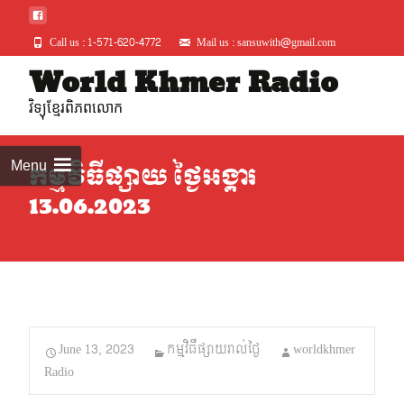
Call us : 1-571-620-4772
Mail us : sansuwith@gmail.com
Skip
World Khmer Radio
to
វិទ្យុខ្មែរពិភពលោក
conte
Menu
កម្មវិធីផ្សាយ ថ្ងៃអង្គារ
13.06.2023
June 13, 2023
កម្មវិធីផ្សាយរាល់ថ្ងៃ
worldkhmer
Radio