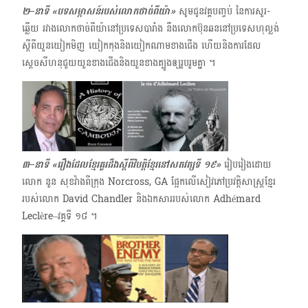
២–នាទី «បទសម្ភាសន៍របស់លោកថាច់ពីយ៉ា»
សូមជូនវគ្គបញ្ចប់ នៃការសួរ-
ឆ្លើយ រវាង​លោកថាច់ពីយ៉ានៅប្រទេសបារាំង នឹងលោក​ប៊ុនឆន​នៅប្រទេសហុល្លង់
ស្ដីពីយួនយៀកមិញ យៀកកុង​និង​យៀកណាមខាងជើង ហើយនិងការដែល
ស្ដេចសីហនុជួយយួនខាងជើងនិងយួនខាងត្បូងឲ្យរួបរួមគ្នា ។
៣–នាទី «រឿងដែលខ្មែរគួរដឹងស្ដីពីវិបត្តិខ្មែរនៅសតវត្សទី ១៩»
រៀបរៀងដោយ
លោក នួន សុខវ៉ាងពីក្រុង Norcross, GA ផ្អែកលើសៀវភៅប្រវត្តិសាស្ត្រខ្មែរ
របស់លោក​ David Chandler និងឯកសាររបស់លោក Adhémard
Leclère–វគ្គទី ១៨ ។