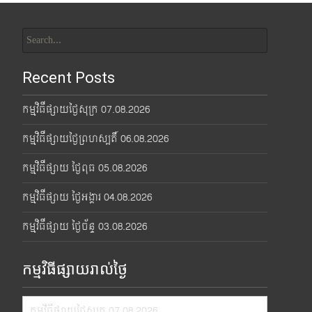
Search
for:
Recent Posts
កម្មវិធីផ្សាយថ្ងៃសុក្រ 07.08.2026
កម្មវិធីផ្សាយថ្ងៃព្រហស្បតិ៍ 06.08.2026
កម្មវិធីផ្សាយ ថ្ងៃពុធ 05.08.2026
កម្មវិធីផ្សាយ ថ្ងៃអង្គារ 04.08.2026
កម្មវិធីផ្សាយ ថ្ងៃច័ន្ទ 03.08.2026
កម្មវិធីផ្សាយរាល់ថ្ងៃ
កម្មវិធីផ្សាយថ្ងៃសុក្រ 07.08.2026