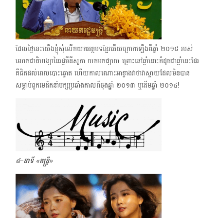
ដែលថ្ងៃនេះយើងខ្ញុំសុំលើកយកអត្ថបទខ្មែរ​អើយក្រោកឡើងពីឆ្នាំ ២០១៨ របស់
លោកជាតិហង្សានៃរដ្ឋមីនីសូតា យកមកផ្សាយ ព្រោះនៅឆ្នាំនោះ​ក៏ដូចជាឆ្នាំនេះដែរ ​
គឺជិតដល់ពេលបោះឆ្នោត ហើយកាលណោះអាខ្វាងវាថាវាស្ដាយដែលមិនបាន
សម្លាប់ពួកមេដឹកនាំបក្សប្រឆាំងកាលពីចុងឆ្នាំ ២០១៣​ ឬ​ដើមឆ្នាំ​ ២០១៤!
៤–នាទី «តន្ត្រី»