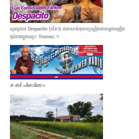
សូមជូនបទ Despacito (យឺតៗ) ជាភាសាព័រទុយហ្គេ​ច្រៀងដោយអ្នកចម្រៀង
កូរ៉េខាងត្បូងឈ្មោះ Yoyomi ។
៥–នាទី «ពីនេះពីនោះ»