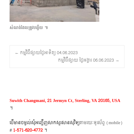
សំណង់ដែលត្រូវបង្ហើយ ៕
Post
←
កម្មវិធីផ្សាយថ្ងៃអាទិត្យ 04.06.2023
កម្មវិធីផ្សាយ ថ្ងៃអង្គារ 06.06.2023
→
navigation
Suwith Changmani, 21 Jermyn Ct, Sterling, VA 20165, USA
។​
បើមានចម្ងល់​សុំអញ្ជើញសាកសួរសានសុវិទ្យ
តាមរយៈទូរស័ព្ទ​ (mobile)​
#
1-571-620-4772​
។