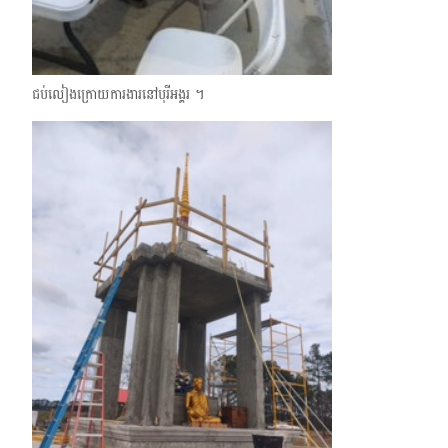
ជប់លៀងក្រោយការងារនៅបុរីអង្គរ ។