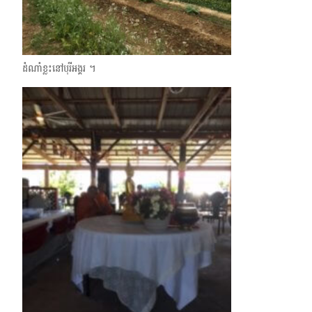
ដំណាំខ្លះនៅបុរីអង្គរ ។