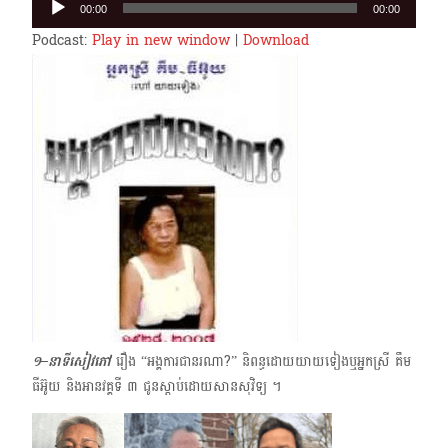
00:00
00:00
Player
Podcast:
Play in new window
|
Download
១–នាទីសៀវភៅ
រឿង “អង្គការជានរណា?” និពន្ធដោយយាយទៀង​ឬអ្នកស្រី គឹម
ធីអ៊ូយ ​និងអានវគ្គទី ៣ ជូនស្ដាប់ដោយសានសុវិទ្យ​ ។