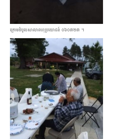
ក្រោមដំបូលសាលាពហុប្រយោជន៍ ០៦០៣២៣ ។