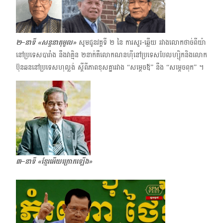
២–នាទី «សន្ទនាតុមូល»
សូមជូន​វគ្គទី ២ ​នៃ ការសួរ-ឆ្លើយ រវាង​លោកថាច់ពីយ៉ា
នៅប្រទេសបារាំង នឹងវាគ្មិន ​២​នាក់គឺលោក​ណនហ៊ីនៅប្រទេស​បែលហ្ស៊ិកនិងលោក​
ប៊ុនឆន​នៅប្រទេសហុល្លង់ ស្ដីពីភាពខុសគ្នារវាង​ “សម្ដេចឪ” ​នឹង “សម្ដេចពុក” ។
៣–នាទី «ខ្មែរអើយក្រោកឡើង»