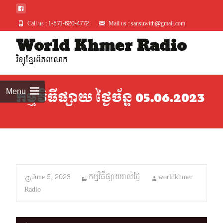
Call us : 1-571-620-4772
Mail us : sansuwith@gmail.com
Skip
World Khmer Radio
to
វិទ្យុខ្មែរពិភពលោក
conte
Menu
កម្មវិធីផ្សាយ ថ្ងៃច័ន្ទ 05.06.2023
June 5, 2023
កម្មវិធីផ្សាយរាល់ថ្ងៃ
worldkhmer
Radio
Audio