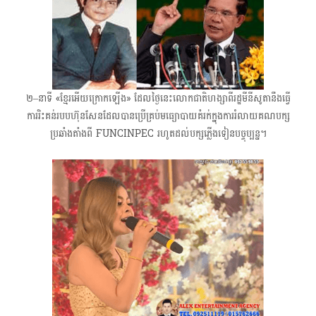
២–នាទី «ខ្មែរអើយក្រោកឡើង» ដែលថ្ងៃនេះលោកជាតិហង្សា​ពីរដ្ឋមីនីសូតានឹងធ្វើ
ការរិះគន់​របបហ៊ុនសែនដែលបានប្រើគ្រប់មធ្យោបាយគំរក់ក្នុងការរំលាយគណបក្ស
ប្រឆាំងតាំងពី FUNCINPEC រហូតដល់បក្សភ្លើងទៀនបច្ចុប្បន្ន។