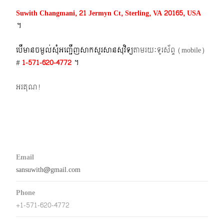
Suwith Changmani, 21 Jermyn Ct, Sterling, VA 20165, USA
។​
បើមានចម្ងល់​សុំអញ្ជើញសាកសួរសានសុវិទ្យ
តាមរយៈទូរស័ព្ទ​ (mobile)​
#
1-571-620-4772​
។
អរគុណ!
Email
sansuwith@gmail.com
Phone
+1-571-620-4772