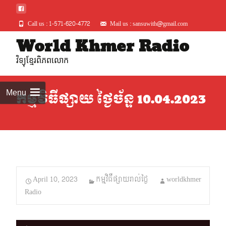
Call us : 1-571-620-4772
Mail us : sansuwith@gmail.com
Skip
World Khmer Radio
to
វិទ្យុខ្មែរពិភពលោក
conte
Menu
កម្មវិធីផ្សាយ ថ្ងៃច័ន្ទ 10.04.2023
April 10, 2023
កម្មវិធីផ្សាយរាល់ថ្ងៃ
worldkhmer
Radio
Audio