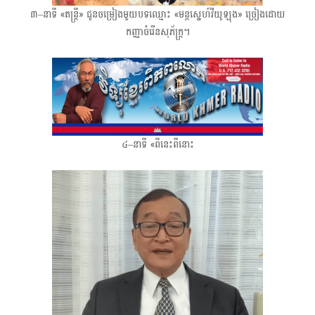
៣–នាទី «តន្ត្រី» ជូនចម្រៀងមួយបទឈ្មោះ «មន្តស្នេហ៍វីយូឡុង» ច្រៀងដោយ
កញ្ញាចំរើនសុភ័ក្ត្រ។
៤–នាទី «ពីនេះពីនោះ