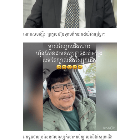
លោកសមរង្ស៊ី៖ ត្រកូលហ៊ុនទុកមត៌កនរក​៥​យ៉ាងឲ្យខ្មែរ។
អ៊ុកទូចថាហ៊ុនសែនជាមនុស្សកំសាកគប់ក្បាលវានឹងស្បែកជើង