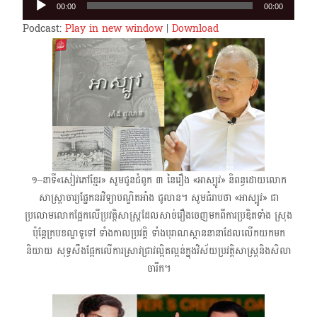
00:00
00:00
Player
Podcast:
Play in new window
|
Download
១–នាទី«សៀវភៅខ្មែរ» សូមជូនជំពូក ៣ នៃរឿង «អាស្បូវ» និពន្ធដោយលោក​
សាស្ត្រាចារ្យផ្នែកនរវិទ្យាបណ្ឌិតអាំង ជូលាន។ សូមជំរាបថា «អាស្បូវ» ជា
ប្រលោមលោកផ្អែកលើប្រវត្តិសាស្ត្រ​ដែលសាច់រឿងចេញមកពីការប្រឌិតទាំង ស្រុង
ប៉ុន្តែក្របខណ្ឌទូទៅ ទាំងកាលប្រវត្តិ ទាំងបុរាណស្ថាននានាដែលលើកយកមក
និយាយ សុទ្ធសឹងផ្អែកលើការស្រាវជ្រាវល្អិតល្អន់ក្នុងវិស័យប្រវត្តិសាស្ត្រនិងសិលា
ចារឹក។