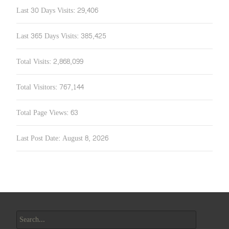
Last 30 Days Visits:
29,406
Last 365 Days Visits:
385,425
Total Visits:
2,868,099
Total Visitors:
767,144
Total Page Views:
63
Last Post Date:
August 8, 2026
Search
for: