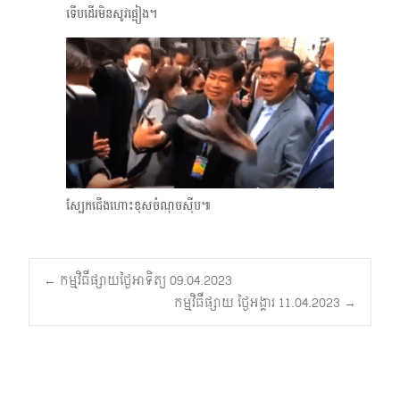
ទើបដើរមិនសូវផ្អៀង។
ស្បែកជើងហោះខុសចំណុចស៊ីប៕
Post
←
កម្មវិធីផ្សាយថ្ងៃអាទិត្យ 09.04.2023
កម្មវិធីផ្សាយ ថ្ងៃអង្គារ 11.04.2023
→
navigation