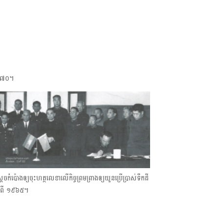
១៩៧០។
ំប៉ោងឲ្យចុះហត្ថលេខាលើកិច្ចព្រមព្រាងឲ្យយួនប្រើប្រាស់ទឹកដី
កាលពី ១៩៦៥។