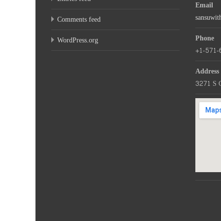
Email
sansuwi
Comments feed
Phone
WordPress.org
+1-571-
Address
3271 S 