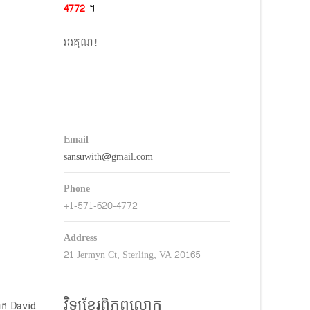
4772​
។
keys
o
អរគុណ!
ncrease
r
decrease
volume.
Email
sansuwith@gmail.com
Phone
+1-571-620-4772
Address
21 Jermyn Ct, Sterling, VA 20165
វិទ្យុខ្មែរពិភពលោក
់លោក David