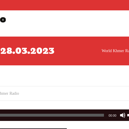
o
ារ 28.03.2023
World Khmer Ra
hmer Radio
00:00