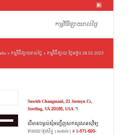
Skip
to
កម្មវិធីផ្សាយរាល់ថ្ងៃ
content
dio
>
កម្មវិធីផ្សាយរាល់ថ្ងៃ
>
កម្មវិធីផ្សាយ ថ្ងៃអង្គារ 28.03.2023
Suwith Changmani, 21 Jermyn Ct,
Sterling, VA 20165, USA
។​
Use
បើមានចម្ងល់​សុំអញ្ជើញសាកសួរសានសុវិទ្យ
Up/Down
តាមរយៈទូរស័ព្ទ​ (mobile)​ #
1-571-620-
Arrow