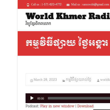
Call us : 1-571-620-4772
Mail us : sansuwith@gmail.com
World Khmer Radi
វិទ្យុខ្មែរពិភពលោក
កម្មវិធីផ្សាយ ថ្ងៃអង្គ
March 28, 2023
កម្មវិធីផ្សាយរាល់ថ្ងៃ
worldk
Audio
00:00
Player
Podcast:
Play in new window
|
Download