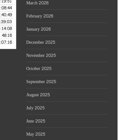
1:19:51
— AUGUST 4, 2026
March 2026
1:08:44
 AUGUST 3, 2026
crease
1:40:49
— AUGUST 2, 2026
February 2026
lume.
:39:03
 AUGUST 1, 2026
1:14:08
 JULY 31, 2026
January 2026
48:16
— JULY 30, 2026
:07:16
December 2025
 JULY 29, 2026
November 2025
October 2025
September 2025
August 2025
July 2025
June 2025
May 2025