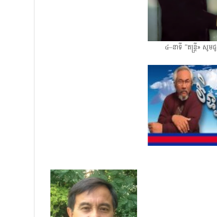
៤–នាទី ”តន្ត្រី» សូ