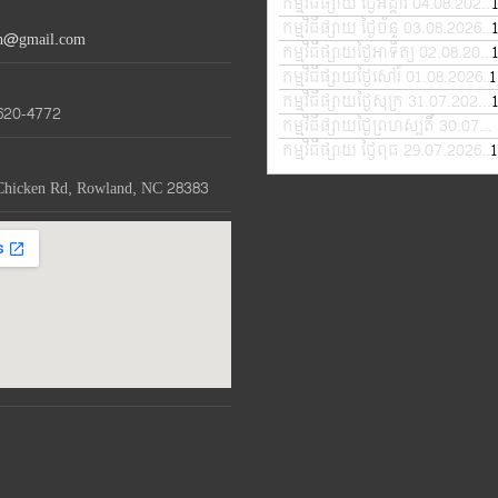
កម្មវិធីផ្សាយ ថ្ងៃអង្គារ 04.08.2026
or
កម្មវិធីផ្សាយ ថ្ងៃច័ន្ទ 03.08.2026
—
th@gmail.com
de
កម្មវិធីផ្សាយថ្ងៃអាទិត្យ 02.08.2026
vo
កម្មវិធីផ្សាយថ្ងៃសៅរ៍ 01.08.2026
1
—
កម្មវិធីផ្សាយថ្ងៃសុក្រ 31.07.2026
—
620-4772
កម្មវិធីផ្សាយថ្ងៃព្រហស្បតិ៍ 30.07.2026
កម្មវិធីផ្សាយ ថ្ងៃពុធ 29.07.2026
1
—
Chicken Rd, Rowland, NC 28383