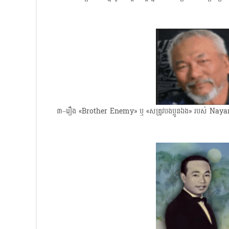
៣–រឿង «Brother Enemy» ឬ «សត្រូវបងប្អូនឯង» របស់ Nayan C