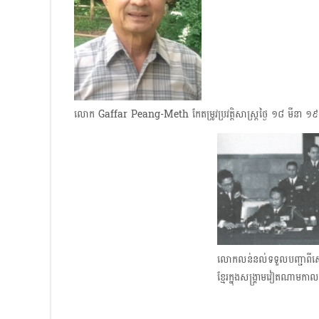
លោក Gaffar Peang-Meth កែតម្រូវប្រវត្តិសាស្ត្រថ្ងៃ ១៨ មីនា​ 
លោកលន់នល់ទទួលបញ្ជាពីស្ដេចក
ខ្មែរក្នុងសង្គ្រាមវៀតណាម