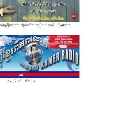
មជូនចម្រៀងឈ្មោះ “ព្រៃឯកើត” ច្រៀងដោយស៊ីនស៊ីសាមុត។
៥–នាទី «ពីនេះពី័នោះ»