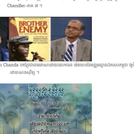
Chandler–ភាគ ៧ ។
handa​ បកប្រែជាខេមរភាសាដោយ​លោក​ទេព ម៉េងឃាន​នៃមជ្ឈមណ្ឌលឯកសារកម្ពុជា វគ្គទ
ដោយសានសុវិទ្យ ​។