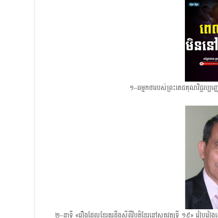
១–ធម្មកថារបស់ព្រះតេជគុណវិជ្ជរប
២–នាទី «រឿងដែលខ្មែរគួរដឹងស្ដីពីវិបត្តិខ្មែរនៅសតវត្សទី ១៩» រៀ