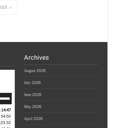
3.2023
→
Archives
August 2026
July 2026
June 2026
e
/Down
May 2026
row
1:14:47
 AUGUST 7, 2026
ys
54:50
— AUGUST 6, 2026
April 2026
:23:32
 AUGUST 5, 2026
crease