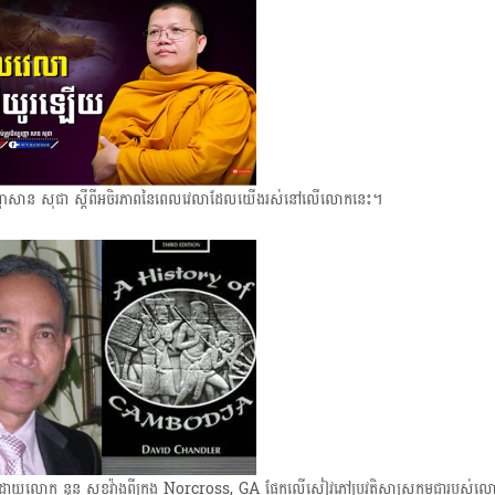
t
i
o
្បញ្ញោ​សាន ​សុជា ស្ដីពីអចិរភាពនៃពេលវេលាដែលយើងរស់នៅលើលោកនេះ។
បរៀងដោយលោក នួន សុខវ៉ាងពីក្រុង Norcross, GA ផ្អែកលើសៀវភៅប្រវត្តិសាស្ត្រកម្ពុជារបស