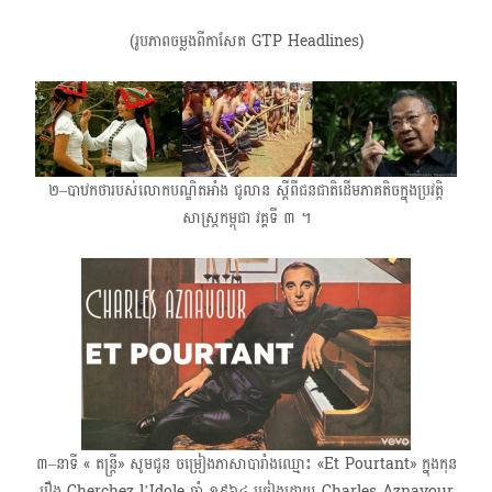
(រូបភាពចម្លងពីកាសែត GTP Headlines)
២–បាឋកថារបស់លោកបណ្ឌិតអាំង ជូលាន ស្ដីពីជនជាតិដើមភាគតិចក្នុងប្រវត្តិ
សាស្រ្ដកម្ពុជា វគ្គទី ៣ ។
៣–នាទី « តន្ត្រី»​ សូមជូន ចម្រៀងភាសាបារាំងឈ្មោះ «Et Pourtant»​ ក្នុងកុន
រឿង Cherchez l’Idole ឆ្នាំ​ ១៩៦៤ ច្រៀងដោយ​ Charles Aznavour