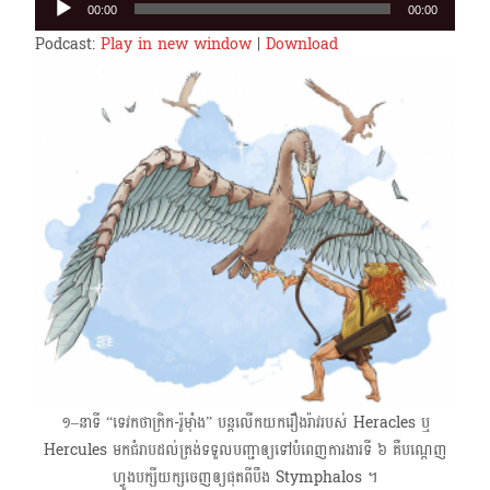
00:00
00:00
Player
Podcast:
Play in new window
|
Download
១–នាទី “ទេវកថាក្រិក-រ៉ូម៉ាំង” បន្តលើកយករឿងរ៉ាវរបស់ Heracles ឬ
Hercules មកជំរាបដល់ត្រង់ទទួលបញ្ជាឲ្យទៅបំពេញការងារទី ៦ គឺបណ្ដេញ
ហ្វូងបក្សីយក្សចេញឲ្យផុតពីបឹង Stymphalos ​។