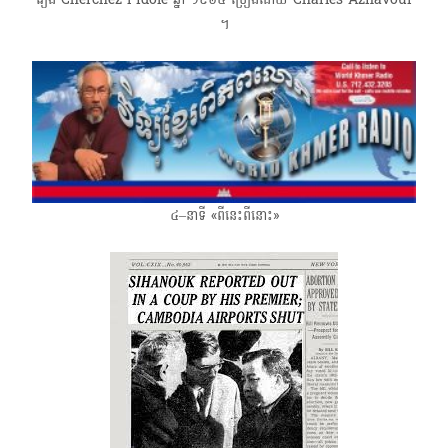
។
៤–នាទី «ពីនេះពីនោះ»