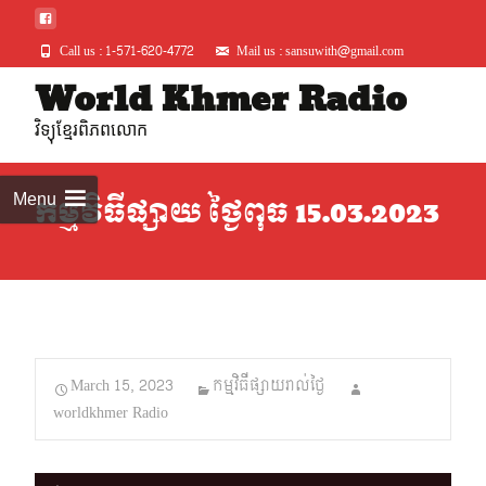
Call us : 1-571-620-4772
Mail us : sansuwith@gmail.com
Skip
World Khmer Radio
to
វិទ្យុខ្មែរពិភពលោក
conte
Menu
កម្មវិធីផ្សាយ ថ្ងៃពុធ 15.03.2023
March 15, 2023
កម្មវិធីផ្សាយរាល់ថ្ងៃ
worldkhmer Radio
Audio