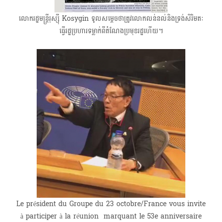
លោករដ្ឋមន្ត្រីរុស្ស៊ី Kosygin ទូលសម្ដេចថាត្រូវ​លោក​លន់នល់​និងទ្រង់សិរិមតៈ
ធ្វើរដ្ឋប្រហារទម្លាក់ពីតំណែងប្រមុខរដ្ឋហើយ។
Le président du Groupe du 23 octobre/France vous invite
à participer à la réunion ​​​​ marquant le 53e anniversaire