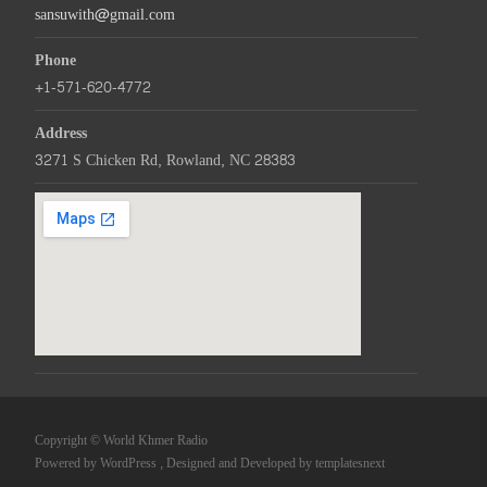
sansuwith@gmail.com
Phone
+1-571-620-4772
Address
3271 S Chicken Rd, Rowland, NC 28383
Copyright © World Khmer Radio
Powered by WordPress
, Designed and Developed by
templatesnext