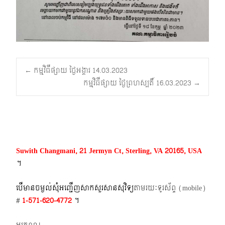
Post
←
កម្មវិធីផ្សាយ ថ្ងៃអង្គារ 14.03.2023
កម្មវិធីផ្សាយ ថ្ងៃព្រហស្បតិ៍ 16.03.2023
→
navigation
Suwith Changmani, 21 Jermyn Ct, Sterling, VA 20165, USA
។​
បើមានចម្ងល់​សុំអញ្ជើញសាកសួរសានសុវិទ្យ
តាមរយៈទូរស័ព្ទ​ (mobile)​
#
1-571-620-4772​
។