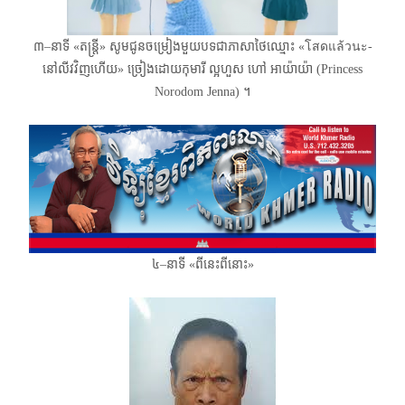
៣–នាទី «តន្ត្រី» សូមជូនចម្រៀងមួយបទជាភាសាថៃឈ្មោះ «โสดแล้วนะ-
នៅលីវវិញហើយ» ច្រៀងដោយកុមារី ល្អហួស ​ហៅ អាយ៉ាយ៉ា (​Princess
Norodom Jenna) ។
៤–នាទី «ពីនេះពីនោះ»