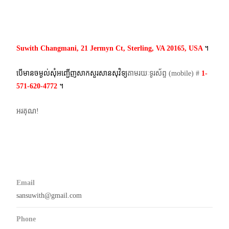
navigation
Suwith Changmani, 21 Jermyn Ct, Sterling, VA 20165, USA
។​
បើមានចម្ងល់​សុំអញ្ជើញសាកសួរសានសុវិទ្យ
តាមរយៈទូរស័ព្ទ​ (mobile)​ #
1-
571-620-4772​
។
អរគុណ!
Email
sansuwith@gmail.com
Phone