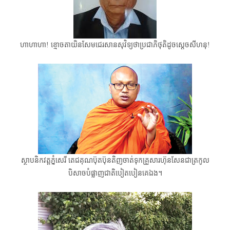
ហាហាហា! ខ្មោចតាយិន​សែម​ជេរសានសុវិទ្យថាប្រជាភិថុតិដូចស្ដេចសីហនុ!
ស្ថាបនិកវត្តភ្នំសេរី តេជគុណប៊ុតប៊ុនតិញ​ចាត់ទុកគ្រួសារហ៊ុនសែនជាត្រកូល
បិសាចបំផ្លាញជាតិបៀតបៀនគេឯង​។