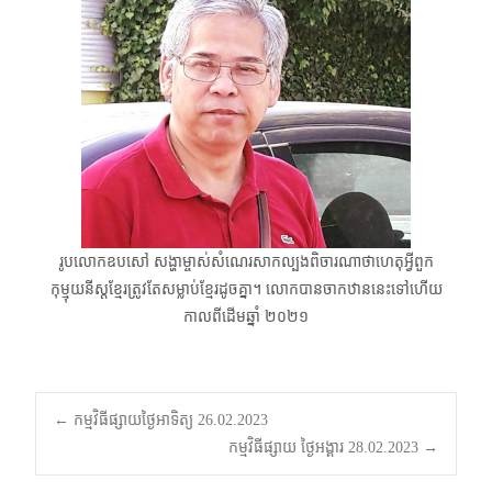
រូបលោកឧបសៅ សង្ហាម្ចាស់សំណេរសាកល្បងពិចារណាថាហេតុអ្វីពួក
កុម្មុយនីស្តខ្មែរត្រូវតែសម្លាប់ខ្មែរដូចគ្នា។ លោកបានចាកឋាននេះទៅហើយ
កាលពីដើមឆ្នាំ ២០២១
Post
←
កម្មវិធីផ្សាយថ្ងៃអាទិត្យ 26.02.2023
កម្មវិធីផ្សាយ ថ្ងៃអង្គារ 28.02.2023
→