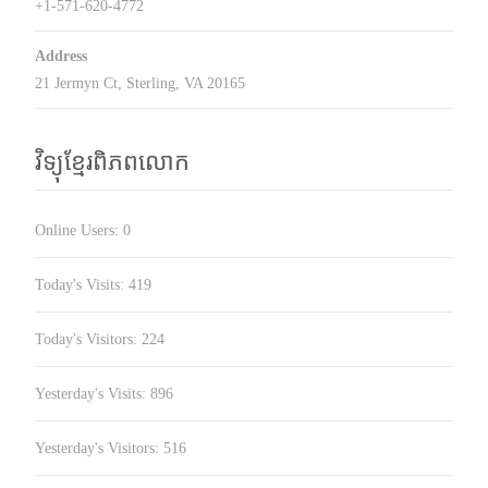
+1-571-620-4772
Address
21 Jermyn Ct, Sterling, VA 20165
វិទ្យុខ្មែរពិភពលោក
Online Users:
0
Today's Visits:
419
Today's Visitors:
224
Yesterday's Visits:
896
Yesterday's Visitors:
516