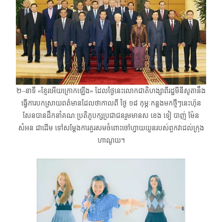
២–នាទី «ខ្មែរអើយក្រោកឡើង» ដែលថ្ងៃនេះលោកជាតិហង្សា​ពីរដ្ឋមីនីសូតានឹង
ធ្វើការបកស្រាយពត៌មានដែលថាកាលពី ថ្ងៃ ១៨​ កុម្ភៈ​កន្លងមកថ្មីៗនេះ​ហ៊ុន
សែនបានដឹកនាំគណៈប្រតិភូបក្សប្រជាជនរួមមានស ខេង ទៀ បាញ់ ម៉ែន
សំអន​ ជាដើម​ ទៅសម្ដែងការគួរសមចំពោះចៅហ្វាយយួនរបស់ពួកវាដល់ក្រុង
ហាណូយ។