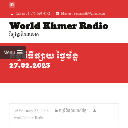
Call us : 1-571-620-4772
Mail us : sansuwith@gmail.com
World Khmer Radio
Skip
to
វិទ្យុខ្មែរពិភពលោក
conte
Menu
កម្មវិធីផ្សាយ ថ្ងៃច័ន្ទ
27.02.2023
February 27, 2023
កម្មវិធីផ្សាយរាល់ថ្ងៃ
worldkhmer Radio