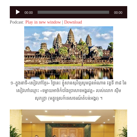
Audio
00:00
00:00
Player
Podcast:
Play in new window
|
Download
១–ក្នុងនាទី«សៀវភៅខ្មែរ» ថ្ងៃនេះ ខ្ញុំសានសុវិទ្យសូមជូនអំណាន វគ្គទី ​៣៨ នៃ
សៀវភៅឈ្មោះ «ទម្លាយអាថ៌កំបាំងប្រាសាទអង្គរវត្ត»​ របស់លោក ស៊ីម
សុភក្រ្តា (មគ្គុទ្ទេសក៍ទេសចរណ៍តំបន់អង្គរ) ។