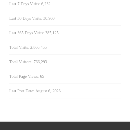
Last 7 Days Visits:
6,232
Last 30 Days Visits:
30,960
Last 365 Days Visits:
385,125
Total Visits:
2,866,455
Total Visitors:
766,293
Total Page Views:
65
Last Post Date:
August 6, 2026