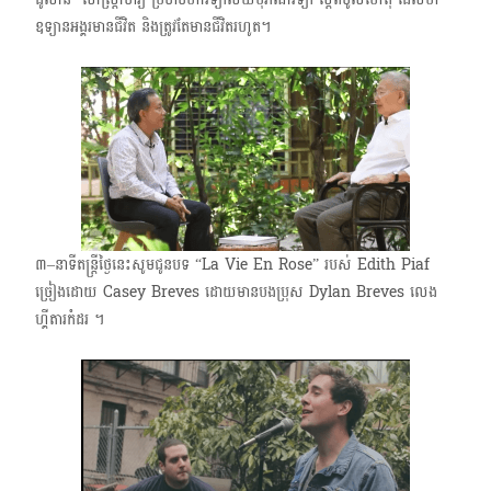
ឧទ្យានអង្គរមានជីវិត និងត្រូវតែមានជីវិតរហូត។
៣–នាទីតន្ត្រីថ្ងៃនេះសូមជូន​បទ “La Vie En Rose” របស់ Edith Piaf
ច្រៀងដោយ​ Casey Breves ដោយមាន​បងប្រុស Dylan Breves លេង
ហ្គីតារកំដរ ។