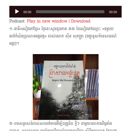
Audio
00:00
00:00
Player
Podcast:
Play in new window
|
Download
១–នាទី«សៀវភៅខ្មែរ» ថ្ងៃនេះសូមជូនភាគ ៣៣ នៃសៀវភៅឈ្មោះ «ទម្លាយ
អាថ៌កំបាំងប្រាសាទអង្គរវត្ត»​ របស់លោក សុឹម សុភក្រ្តា (មគ្គុទ្ទេសក៍ទេសចរណ៍
អង្គរ)។
២–បទសម្ភាសន៍របស់សារពត៌មានអ៊ីឡិចត្រូនិច ថ្មីៗ ជាមួយលោកនរវិទូអាំង​
ជូលាន ​សាស្ត្រាចារ្យ ប្រចាំ​មហាវិទ្យាល័យបុរាណវិទ្យា ស្ដីពីមូលហេតុ ដែលថា