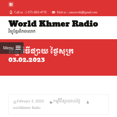
Call us : 1-571-620-4772
Mail us : sansuwith@gmail.com
Skip
World Khmer Radio
to
វិទ្យុខ្មែរពិភពលោក
conte
Menu
កម្មវិធីផ្សាយ ថ្ងៃសុក្រ
03.02.2023
February 3, 2023
កម្មវិធីផ្សាយរាល់ថ្ងៃ
worldkhmer Radio