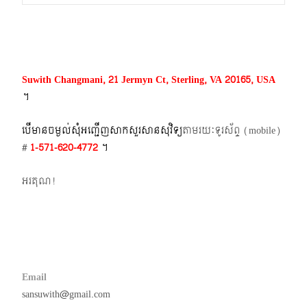
navigation
Suwith Changmani, 21 Jermyn Ct, Sterling, VA 20165, USA
។​
បើមានចម្ងល់​សុំអញ្ជើញសាកសួរសានសុវិទ្យ
តាមរយៈទូរស័ព្ទ​ (mobile)​
#
1-571-620-4772​
។
អរគុណ!
Email
sansuwith@gmail.com