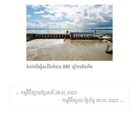
ទំនប់វារីអគ្គិសនីនៃគំរោង BRI ប្រើការមិនកើត
Post
←
កម្មវិធីផ្សាយថ្ងៃសៅរ៍ 28.01.2023
កម្មវិធីផ្សាយ ថ្ងៃច័ន្ទ 30.01.2023
→
navigation