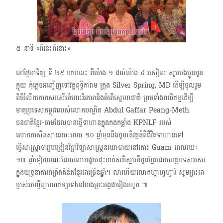
៥–នាទី «ពីនេះពីនោះ»
នៅ​ថ្ងៃអាទិត្យ ទី ២៩​ មករានេះ ពីម៉ោង ​១ ​ដល់ម៉ោង ៤ រសៀល សូមបងប្អូនកូន
ក្មួយ កុំភ្លេចអញ្ជើញទៅវត្តពុទ្ធិការាម ក្រុង Silver Spring, MD ដើម្បីចូលរួម
ពិធីរំលឹកកោតសរសើរចំពោះវីរភាពនិងអំពើស្នេហាជាតិ ព្រមទាំងពលិកម្មដើម្បី
មាតុប្រទេសកម្ពុជារបស់លោកបណ្ឌិត Abdul Gaffar Peang-Meth
ជនជាតិខ្មែរ-ចាមដែលបានធ្វើទាហានក្នុងកងកម្លាំង KPNLF របស់
លោកតាសឺនសាន​រយៈពេល​ ១០​ ឆ្នាំមុននឹងចូលនិវត្តន៍ពីជីវិតទាហានទៅ
ធ្វើសាស្ត្រាចារ្យបង្រៀនវិជ្ជាវិទ្យាសាស្ត្រនយោបាយនៅកោះ Guam ពេលរយៈ
១៣ ឆ្នាំទៀតខណៈដែលលោកជួយដុះខាត់សតិស្មារតីកូនខ្មែរ​ដោយអត្ថបទសរសេរ​​
ក្នុងយុទ្ធនាការពង្រឹងគំនិតខ្មែរជាច្រើនឆ្នាំ។​ លាហើយលោក​ហ្កាហ្វហ្វារ៍ សូមព្រះជា
ម្ចាស់អញ្ចើញលោកឲ្យទៅនៅខាងព្រះអង្គជារៀងរហូត ៕