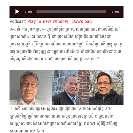
Audio
00:00
00:00
Player
Podcast:
Play in new window
|
Download
១–នាទី «សន្ទនាតុមូល» សូមជូនកិច្ចពិគ្រោះយោបល់គ្នារវាង​លោកថាច់ពីយ៉ានៅ
ប្រទេសបារាំង លោក​ណនហ៊ី នៅប្រទេស​បែលហ្ស៊ិក និងលោក​ប៊ុនឆន​នៅ
ប្រទេសហុល្លង់ ស្ដីពីស្ថានការណ៍នយោបាយនៅកម្ពុជា​ និងសំនួរថាតើខ្មែរគួរចូលរួម
ជាមួយពួកមេដឹកនាំបច្ចុប្បន្ននៅកម្ពុជាមាន​ហ៊ុនសែន ហ៊ុនម៉ាណែតជាដើមនោះឬទេ​
បើចូលរួមតើនឹងជាប់ឈ្មោះថាជា​ជនក្បត់ជាតិបំផ្លាញប្រទេសឬទេ?​
២–នាទី «វប្បធម៌អក្សរសាស្ត្ខ្រខ្មែរ» រៀបរៀងដោយសពលោកសំបូរិន្ទ សហ
ស្ថាបនិកវិទ្យុខ្មែរពិភពលោក​ដោយលោកសូមជូនបទសម្ភាសន៍ ជាមួយលោក
សាស្ត្រាចារ្យកេង​វ៉ាន់សាក់នៅប្រទេសបារាំង​កាលពីឆ្នាំ ២០០៧ ​ស្ដីពីអ្វីទៅគឺអត្ត
សញ្ញាណខ្មែរ ភាគ ៦​ ។