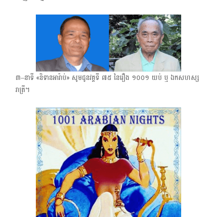
៣–​នាទី «និទានអារ៉ាប់» សូមជូនវគ្គទី ៧៥ ​នៃរឿង​ ១០០១ ​យប់ ​ឬ ឯកសហស្ស
រាត្រី។