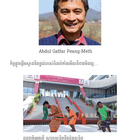
Abdul Gaffar Peang-Meth
កិច្ចផ្ដួចផ្ដើមស្ពាននិងថ្នល់របស់ចិនប៉េកាំងមើលពីខាងមិនល្អ…
ជនជាតិអេត្យូពី សប្បាយចិត្ត​នឹងជំនួយចិន