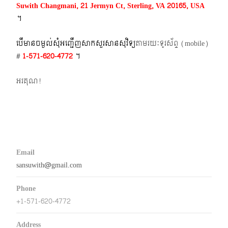
Suwith Changmani, 21 Jermyn Ct, Sterling, VA 20165, USA
។​
បើមានចម្ងល់​សុំអញ្ជើញសាកសួរសានសុវិទ្យ
តាមរយៈទូរស័ព្ទ​ (mobile)​
#
1-571-620-4772​
។
អរគុណ!
Email
sansuwith@gmail.com
Phone
+1-571-620-4772
Address