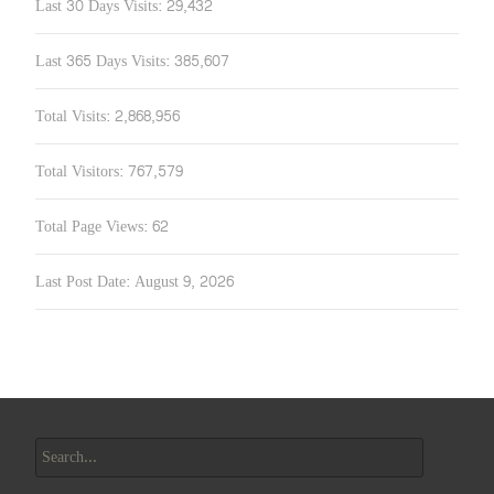
Last 30 Days Visits:
29,432
Last 365 Days Visits:
385,607
Total Visits:
2,868,956
Total Visitors:
767,579
Total Page Views:
62
Last Post Date:
August 9, 2026
Search
for: