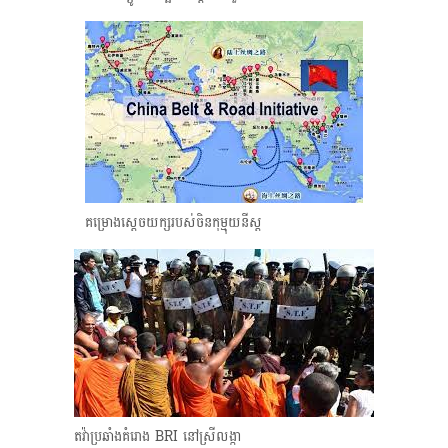
គម្រោងស្ដេចយក្សរបស់ចិនកុម្មុយនីស្ត
តវ៉ាប្រឆាំងគំរោង BRI នៅស្រីលង្កា