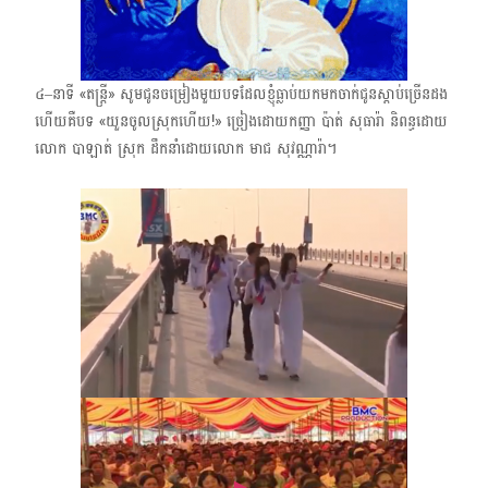
៤–នាទី «តន្ត្រី» សូមជូនចម្រៀងមួយបទដែលខ្ញុំធ្លាប់យកមកចាក់ជូនស្ដាប់ច្រើនដង
ហើយគឺបទ «យួនចូលស្រុកហើយ!» ច្រៀងដោយកញ្ញា ប៉ាត់ សុធារ៉ា និពន្ធដោយ
លោក បាឡាត់ ស្រុក ដឹកនាំដោយលោក មាជ សុវណ្ណារ៉ា។