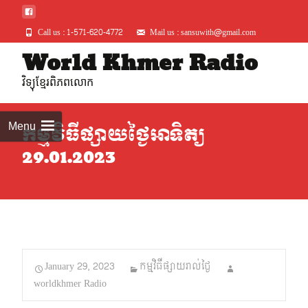
Call us : 1-571-620-4772
Mail us : sansuwith@gmail.com
Skip
World Khmer Radio
to
វិទ្យុខ្មែរពិភពលោក
conte
Menu
កម្មវិធីផ្សាយថ្ងៃអាទិត្យ
29.01.2023
January 29, 2023
កម្មវិធីផ្សាយរាល់ថ្ងៃ
worldkhmer Radio