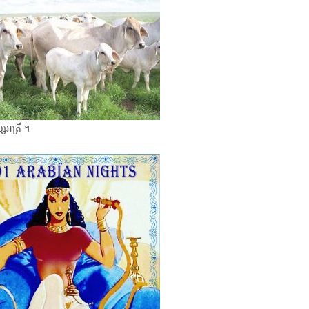
រាត្រី ។