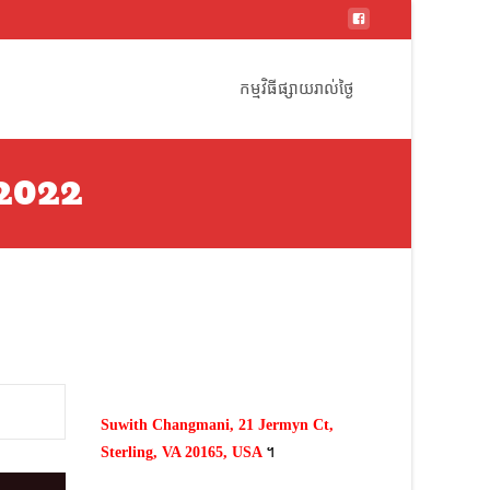
Skip
to
កម្មវិធីផ្សាយរាល់ថ្ងៃ
content
2.2022
ាល់ថ្ងៃ
>
កម្មវិធីផ្សាយថ្ងៃសៅរ៍ 10.12.2022 &​​​​​​​​​ថ្ងៃអាទិត្យ 11.12.2022
Suwith Changmani, 21 Jermyn Ct,
Sterling, VA 20165, USA
។​
Use