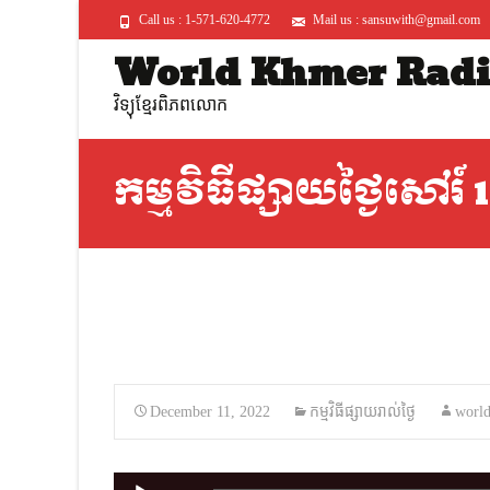
Call us : 1-571-620-4772
Mail us : sansuwith@gmail.com
World Khmer Rad
វិទ្យុខ្មែរពិភពលោក
កម្មវិធីផ្សាយថ្ងៃសៅរ៍ 10.
December 11, 2022
កម្មវិធីផ្សាយរាល់ថ្ងៃ
worl
Audio