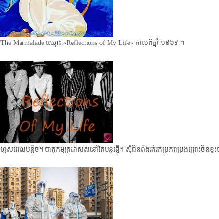
 The Marmalade ឈ្មោះ​ «Reflections of My Life» កាលពីឆ្នាំ ​១៩៦៩ ។
ចជាហួសពេលបន្តិច។ បាតុកម្មក្រដាសសនៅតែបន្តធ្វើ។ ស៊ីជិនពិងរត់រកប្រភពប្រងព្រោះចិនខ