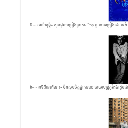
៥ – «នាទីតន្ត្រី» សូមជូនចម្រៀងប្រភេទ Pop មួយបទច្រៀងដោយ​វង់
៦– «នាទីពីនេះពីនោះ»​ ចិនសុខចិត្តផ្អាកនយោបាយ​ហ្សេរ៉ូកូវិដតែដូ