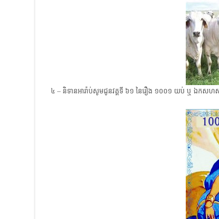
៤ – ​និទានអារ៉ាប់សូមជូនវគ្គទី ៦១ ​នៃរឿង​ ១០០១ ​យប់ ​ឬ ឯកសហស្ស