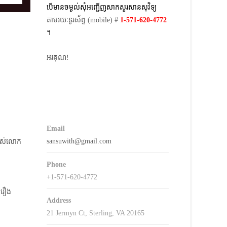
បើមានចម្ងល់​សុំអញ្ជើញសាកសួរសានសុវិទ្យ
Up/Down
តាមរយៈទូរស័ព្ទ​ (mobile)​ #
1-571-620-4772​
Arrow
។
keys
o
អរគុណ!
ncrease
r
decrease
volume.
Email
sansuwith@gmail.com
របស់លោក
Phone
+1-571-620-4772
នៃរឿង
Address
21 Jermyn Ct, Sterling, VA 20165