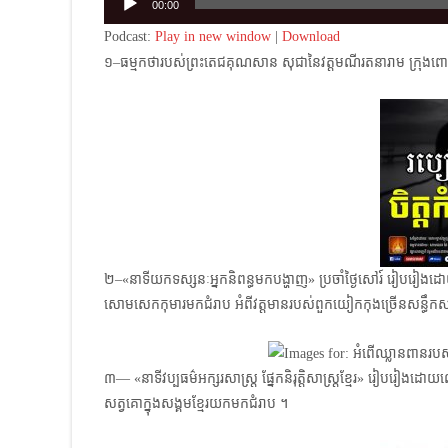
00:00
Player
Podcast:
Play in new window
|
Download
១–ធម្មកថារបស់ព្រះតេជគុណសាន សុជា​នៃវត្តមណីរតនារាម ក្រុងពោធ
២–«នាទីយកទស្សនៈអ្នកនិពន្ធមកបង្ហាញ»​ ប្រចាំថ្ងៃសៅរ៍ រៀប
សោមសេកកុមារ​មកជំរាប អំពីវត្តមានរបស់ពួកយៀកកុងច្រើនសន្ធឹកសន្
៣— «នាទីវប្បធម៌អក្សរសាស្ត្រ ផ្នែកនិរុត្តិសាស្ត្រខ្មែរ» រៀបរៀងដ
សត្វគោក្នុងសង្គមខ្មែរ​យក​មក​ជំរាប ។