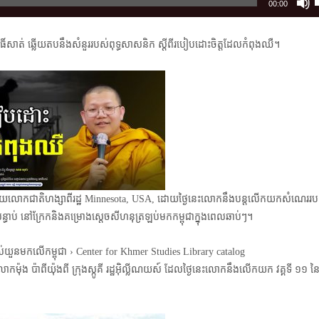
00:00
ិ៍សាត់ ឆ្លើយតបនឹងសំនួររបស់ពុទ្ធសាសនិក ស្ដីពីរបៀបដោះចិត្ដដែលកំពុងឈឺ។
t
i
o
រៀងដោយលោកជាតិហង្សាពីរដ្ឋ Minnesota, USA, ដោយថ្ងៃនេះលោកនឹងបន្តលើកយកសំណេរ
ធាប់ នៅក្រែកនិងគម្រោងស្ដេចសីហនុត្រឡប់មកកម្ពុជាក្នុងពេលឆាប់ៗ។
ោយលោកម៉ុង ប៉ាពីយ៉ុងពី ក្រុងស្កូគី រដ្ឋអ៊ិល្លីណយស៍ ដែលថ្ងៃនេះលោកនឹងលើកយក វគ្គទី ១១ 