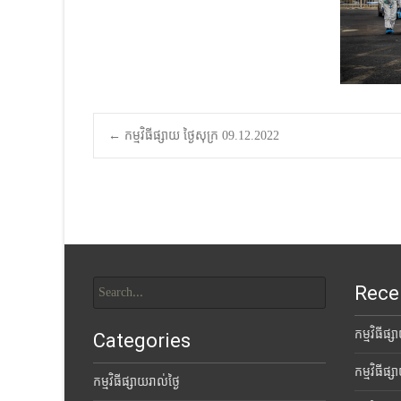
Post
←
កម្មវិធីផ្សាយ ថ្ងៃសុក្រ 09.12.2022
navigation
Search
Rece
for:
កម្មវិធីផ្
Categories
កម្មវិធីផ្
កម្មវិធីផ្សាយរាល់ថ្ងៃ