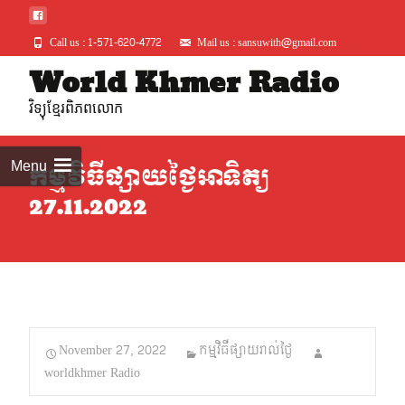
Call us : 1-571-620-4772
Mail us : sansuwith@gmail.com
Skip
World Khmer Radio
to
វិទ្យុខ្មែរពិភពលោក
conte
Menu
កម្មវិធីផ្សាយថ្ងៃអាទិត្យ
27.11.2022
November 27, 2022
កម្មវិធីផ្សាយរាល់ថ្ងៃ
worldkhmer Radio