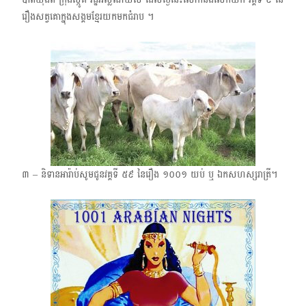
រឿងសត្វគោក្នុងសង្គមខ្មែរ​យក​មក​ជំរាប ។
៣ – ​និទានអារ៉ាប់សូមជូនវគ្គទី ៥៩ ​នៃរឿង​ ១០០១ ​យប់ ​ឬ ឯកសហស្សរាត្រី។