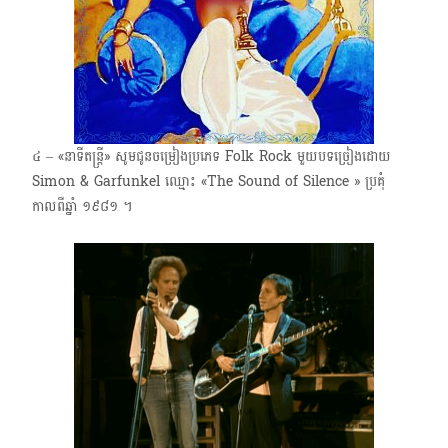
៤ – «នាទីតន្ត្រី» សូមជូនចម្រៀងប្រភេទ Folk Rock មួយបទច្រៀងដោយ
Simon & Garfunkel ឈ្មោះ​ «The Sound of Silence » ប្រគុំ
កាលពីឆ្នាំ ​១៩៨១ ។