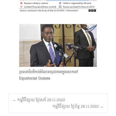
ប្រធានាធិបតីកាន់តំណែងយូរជាងគេក្នុងលោកនៅ
Equatorial Guinea
Post
←
កម្មវិធីផ្សាយ ថ្ងៃសៅរ៍ 26.11.2022
កម្មវិធីផ្សាយ ថ្ងៃច័ន្ទ 28.11.2022
→