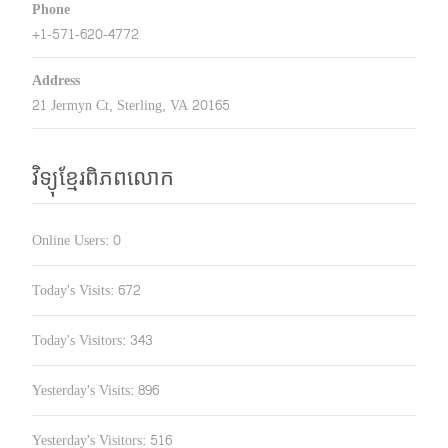
Phone
+1-571-620-4772
Address
21 Jermyn Ct, Sterling, VA 20165
វិទ្យុខ្មែរពិភពលោក
Online Users:
0
Today's Visits:
672
Today's Visitors:
343
Yesterday's Visits:
896
Yesterday's Visitors:
516