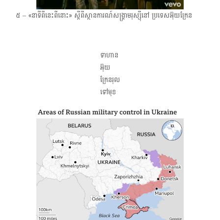
៥ – «នាទីពីនេះពីនោះ»​ ស្ដីពីស្ថានការណ៍សង្គ្រាមរុស្ស៊ីនៅ ប្រទេសអ៊ុយក្រែន
ទាហាន
អ៊ុយ
ក្រែនរុល
ទៅមុខ