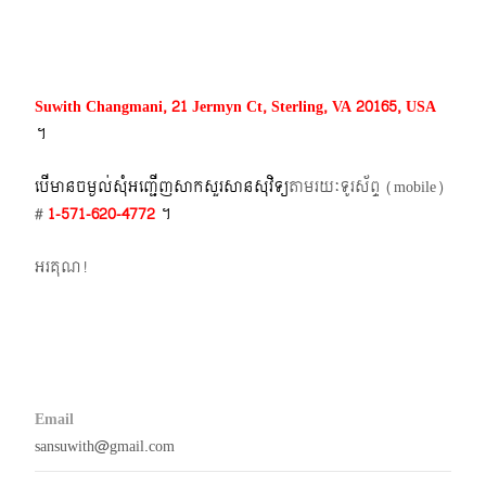
navigation
Suwith Changmani, 21 Jermyn Ct, Sterling, VA 20165, USA
។​
បើមានចម្ងល់​សុំអញ្ជើញសាកសួរសានសុវិទ្យ
តាមរយៈទូរស័ព្ទ​ (mobile)​
#
1-571-620-4772​
។
អរគុណ!
Email
sansuwith@gmail.com