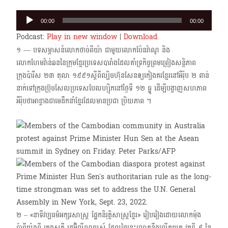
Audio
00:00
00:00
Player
Podcast:
Play in new window
|
Download
១​ — បទសម្ភាសន៍លោកថាច់ពីយ៉ា ជាមួយ​លោក​ប៉ែន​វ៉ាណូ និង​
លោកហែមវ៉ាន់ឆន​នៃក្រុមខ្មែរប្រទេសបារាំងដែលគាំទ្រកិច្ចព្រមព្រៀងសន្តិភាព
ក្រុងប៉ារីស​ ២៣ ​តុលា ១៩៩១​​ស្ដីពីល្បិចហ៊ុនសែនឲ្យកៀងគរខ្មែរនៅអឺរ៉ុប ២ ពាន់
នាក់ទៅក្រុងប្រ៊ុចសែលប្រទេសបែលហ្ស៊ិកនៅថ្ងៃទី ១២​ ធ្នូ ដើម្បីបង្ហាញ​សហភាព
អឺរ៉ុបថាអាខ្វាងជាមេដឹកនាំខ្មែរដែលមានប្រជា ប្រិយភាព ។
២ – «នាទីវប្បធម៌អក្សរសាស្ត្រ ផ្នែកនិរុត្តិសាស្ត្រខ្មែរ» រៀបរៀងដោយលោកម៉ុង
ប៉ាពីយ៉ុងពី ក្រុងស្កូគី រដ្ឋអ៊ិល្លីណយស៍ ដែលថ្ងៃនេះលោកនឹងលើកយក វគ្គទី ៩ នៃ