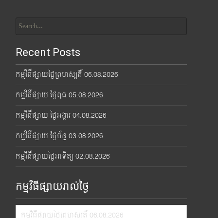
Search
for:
Recent Posts
កម្មវិធីផ្សាយថ្ងៃព្រហស្បតិ៍ 06.08.2026
កម្មវិធីផ្សាយ ថ្ងៃពុធ 05.08.2026
កម្មវិធីផ្សាយ ថ្ងៃអង្គារ 04.08.2026
កម្មវិធីផ្សាយ ថ្ងៃច័ន្ទ 03.08.2026
កម្មវិធីផ្សាយថ្ងៃអាទិត្យ 02.08.2026
កម្មវិធីផ្សាយរាល់ថ្ងៃ
កម្មវិធីផ្សាយថ្ងៃព្រហស្បតិ៍ 06.08.2026