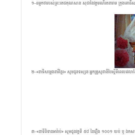
១–ធម្មកថារបស់ព្រះតេជគុណសាន សុជា​នៃវត្តមណីរតនារាម ក្រុងពោធិ៍ស
២–«នាទីសម្លេងនារីខ្មែរ» សូមជូនទស្សនៈអ្នកគ្រូសូផានី​បៃស្ដីពីពេលវេល
៣–«នាទីនិទានអារ៉ាប់​» សូមជូនវគ្គទី ៥៨​ ​នៃរឿង​ ១០០១ ​យប់​ ឬ ឯកស