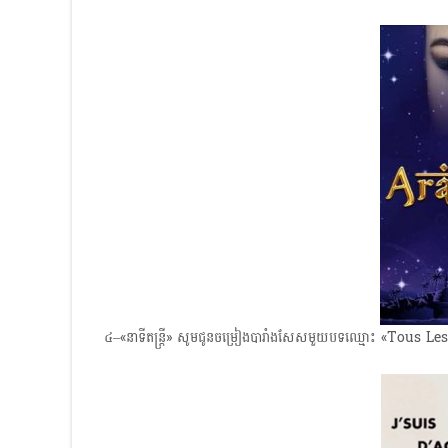
៤–«នាទីតន្ត្រី» សូមជូនចម្រៀងបារាំងសែសមួយបទឈ្មោះ «Tous 