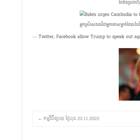
បៃដឹនប្រាប់
អ្នកស្រីសេង​ធារីជាអ្នកទោសម្នាក់ដែលប
— ​Twitter, Facebook allow Trump to speak out ag
Post
←
កម្មវិធីផ្សាយ ថ្ងៃពុធ 23.11.2022