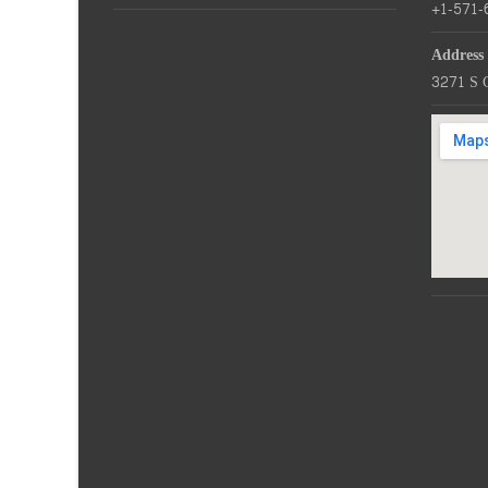
+1-571-
Address
3271 S 