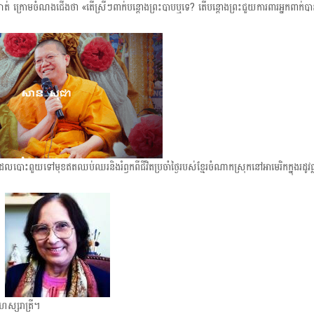
ាត់ ក្រោមចំណងជើងថា «តើស្រីៗពាក់បន្តោងព្រះបាបឬទេ? តើបន្តោងព្រះជួយការពារអ្នកពាក់
t
i
o
ាដែលបោះពួយទៅមុខឥតឈប់ឈរ​និងរំឭកពីជីវិតប្រចាំថ្ងៃរបស់ខ្មែរចំណាកស្រុកនៅអាមេរិកក្នុងរដូវធ
ហស្សរាត្រី។