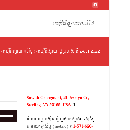
Skip
to
កម្មវិធីផ្សាយរាល់ថ្ងៃ
content
>
កម្មវិធីផ្សាយរាល់ថ្ងៃ
>
កម្មវិធីផ្សាយ ថ្ងៃព្រហស្បតិ៍ 24.11.2022
Suwith Changmani, 21 Jermyn Ct,
Sterling, VA 20165, USA
។​
Use
បើមានចម្ងល់​សុំអញ្ជើញសាកសួរសានសុវិទ្យ
Up/Down
តាមរយៈទូរស័ព្ទ​ (mobile)​ #
1-571-620-
Arrow