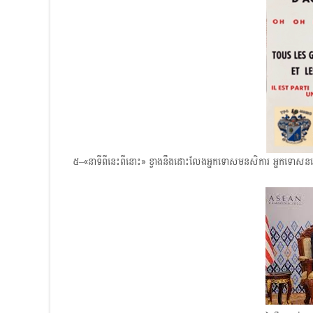
៥–«នាទីពីនេះពីនោះ»​ ខ្វាងនឹងដោះលែងអ្នកទោសមនសិការ អ្នកទោសន