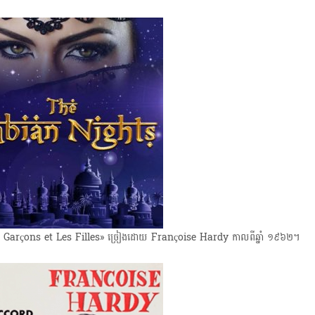
Les Garçons et Les Filles» ច្រៀងដោយ​ Françoise Hardy កាលពីឆ្នាំ ១៩៦២។