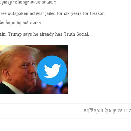
ហ៊ុនខ្វាងឲ្យដោះលែងអ្នកទោសនយោបាយ។
ៃដឹនចង់ឲ្យល្បងខ្វាងដោះលែង។
ain; Trump says he already has Truth Social.
កម្មវិធីផ្សាយ ថ្ងៃសុក្រ 25.1