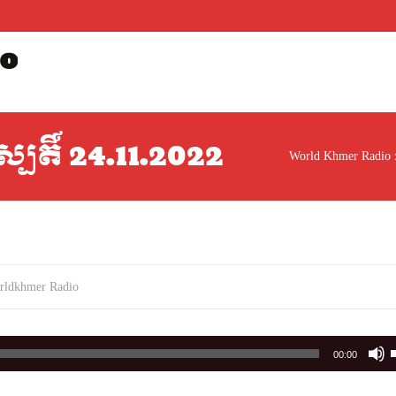
o
ស្បតិ៍ 24.11.2022
World Khmer Radio
rldkhmer Radio
00:00