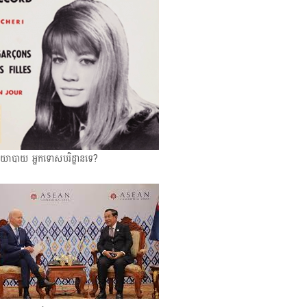
យោបាយ ​អ្នកទោសបរិដ្ឋានទេ?