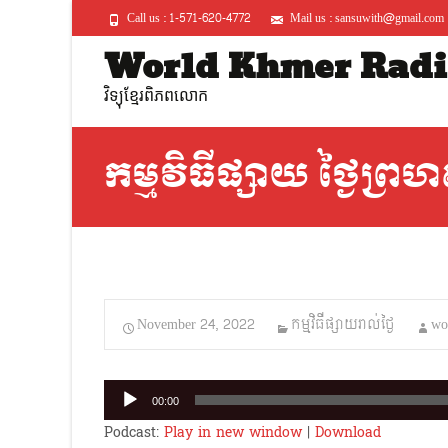
Call us : 1-571-620-4772
Mail us : sansuwith@gmail.com
World Khmer Radi
វិទ្យុខ្មែរពិភពលោក
កម្មវិធីផ្សាយ ថ្ងៃព្រហ
November 24, 2022
កម្មវិធីផ្សាយរាល់ថ្ងៃ
wo
Audio
00:00
Player
Podcast:
Play in new window
|
Download