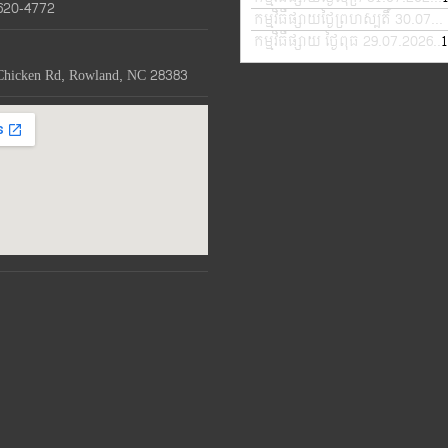
620-4772
កម្មវិធីផ្សាយថ្ងៃព្រហស្បតិ៍ 30.07.2026
កម្មវិធីផ្សាយ ថ្ងៃពុធ 29.07.2026
1
—
Chicken Rd, Rowland, NC 28383