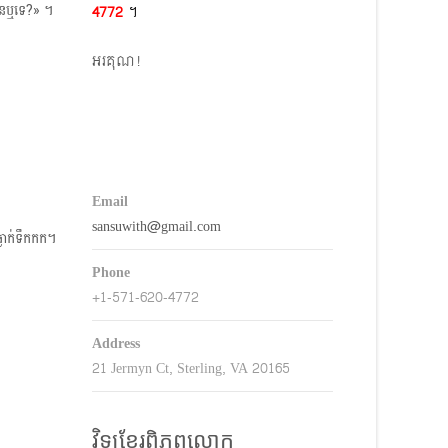
បានឬទេ?» ។
4772​
។
keys
o
អរគុណ!
ncrease
r
decrease
volume.
Email
sansuwith@gmail.com
្លាក់ទឹកកក។
Phone
+1-571-620-4772
Address
21 Jermyn Ct, Sterling, VA 20165
វិទ្យុខ្មែរពិភពលោក