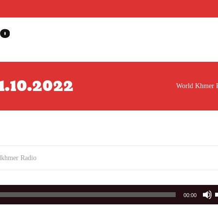
o
 31.10.2022
World Khmer 
dkhmer Radio
00:00