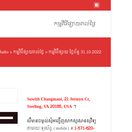
Skip
to
កម្មវិធីផ្សាយរាល់ថ្ងៃ
content
Radio
>
កម្មវិធីផ្សាយរាល់ថ្ងៃ
>
កម្មវិធីផ្សាយ ថ្ងៃច័ន្ទ 31.10.2022
Suwith Changmani, 21 Jermyn Ct,
Sterling, VA 20165, USA
។​
Use
បើមានចម្ងល់​សុំអញ្ជើញសាកសួរសានសុវិទ្យ
Up/Down
តាមរយៈទូរស័ព្ទ​ (mobile)​ #
1-571-620-
Arrow