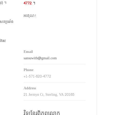
គរ) ។
4772​
។
keys
o
អរគុណ!
ncrease
សែនប្រឆាំង
r
decrease
volume.
Email
sansuwith@gmail.com
Phone
+1-571-620-4772
Address
21 Jermyn Ct, Sterling, VA 20165
វិទ្យុខ្មែរពិភពលោក