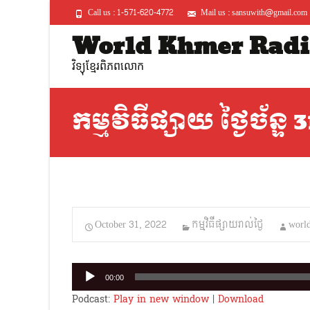
Call us : 1-571-620-4772
Mail us : sansuwith@gmail.com
World Khmer Radi
វិទ្យុខ្មែរពិភពលោក
កម្មវិធីផ្សាយ ថ្ងៃច័ន្ទ
October 31, 2022
កម្មវិធីផ្សាយរាល់ថ្ងៃ
worl
Audio
00:00
Player
Podcast:
Play in new window
|
Download