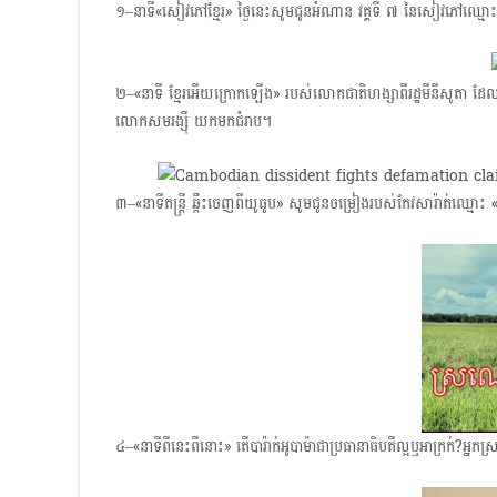
១–នាទី«សៀវភៅខ្មែរ» ថ្ងៃនេះសូមជូនអំណាន វគ្គទី ​៧ នៃសៀវភៅឈ្មោះ «ទម
២–«នាទី ខ្មែរអើយក្រោកឡើង» របស់​លោកជាតិហង្សា​ពីរដ្ឋមីនីសូតា ដែ
លោកសមរង្ស៊ី យកមកជំរាប។
៣–«នាទីតន្ត្រី ឆ្កឹះចេញពីយូធូប» សូមជូនចម្រៀងរបស់កែវសារ៉ាត់ឈ្មោះ «ស
៤–«នាទីពីនេះពីនោះ»​ តើបារ៉ាក់អូបាម៉ាជាប្រធានាធិបតីល្អឬអាក្រក់?​អ្