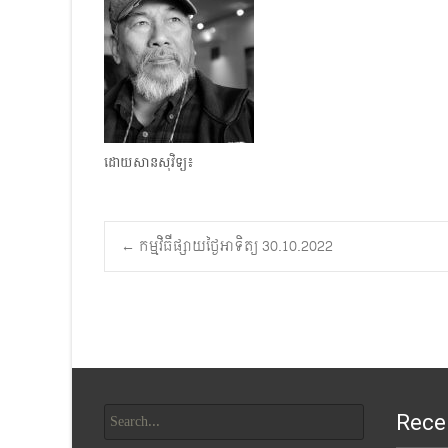
ដោយសានសុវិទ្យ៖
Post
←
កម្មវិធីផ្សាយថ្ងៃអាទិត្យ 30.10.2022
navigation
Search
Rece
for: