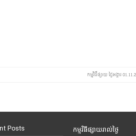
កម្មវិធីផ្សាយ ថ្ងៃអង្គារ 01.1
nt Posts
កម្មវិធីផ្សាយរាល់ថ្ងៃ