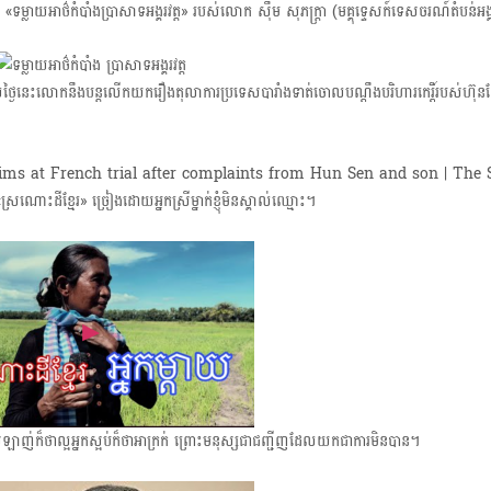
្លាយអាថ៌កំបាំងប្រាសាទអង្គរវត្ត»​ របស់លោក សុឹម សុភក្រ្តា (មគ្គុទ្ទេសក៍ទេសចរណ៍តំបន់អង្
t
i
លថ្ងៃនេះលោកនឹងបន្តលើកយករឿងតុលាការប្រទេសបារាំងទាត់ចោលបណ្ដឹងបរិហារកេរ្តិ៍របស់ហ៊ុន
o
្រណោះដីខ្មែរ» ច្រៀងដោយអ្នកស្រីម្នាក់ខ្ញុំ​មិនស្គាល់ឈ្មោះ។
នកស្រឡាញ់ក៏ថាល្អ​អ្នកស្អប់ក៏ថាអាក្រក់ ព្រោះមនុស្សជាជញ្ជីញដែលយកជាការមិនបាន។