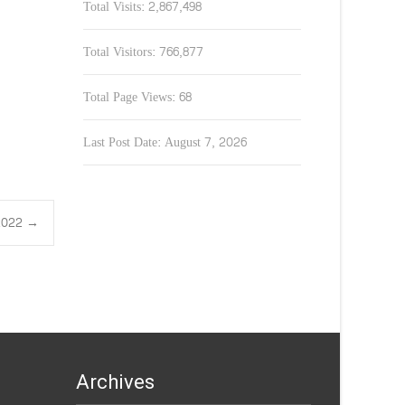
Total Visits:
2,867,498
Total Visitors:
766,877
Total Page Views:
68
Last Post Date:
August 7, 2026
1.2022
→
Archives