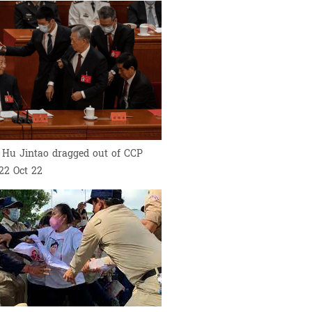
 Hu Jintao dragged out of CCP
22 Oct 22