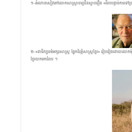
១–​អំណានសៀវភៅលោកសាស្ត្រាចារ្យ​ជីន​ស្ហាប​រឿង «ពីរបបផ្ដាច់ការទៅប្
២–«នាទីវប្បធម៌អក្សរសាស្ត្រ ផ្នែកនិរុត្តិសាស្ត្រខ្មែរ» រៀបរៀងដោយលោក
ខ្មែរ​យក​មក​ជំរាប ។