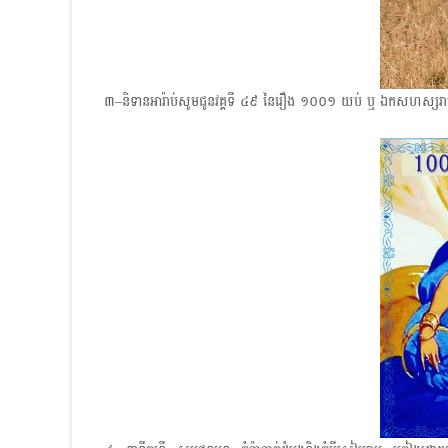
៣–​និទានអារ៉ាប់សូមជូនវគ្គទី ៤៩ ​នៃរឿង​ ១០០១ ​យប់ ​ឬ ឯកសហស្សរាត