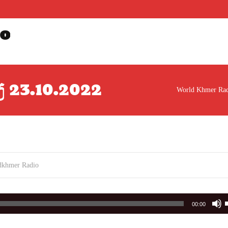
o
្យ 23.10.2022
World Khmer Ra
dkhmer Radio
00:00