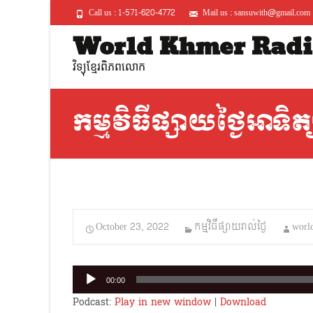
Call us : 1-571-620-4772
Mail us : sansuwith@gmail.com
World Khmer Radi
វិទ្យុខ្មែរពិភពលោក
កម្មវិធីផ្សាយថ្ងៃអាទិត
October 23, 2022
កម្មវិធីផ្សាយរាល់ថ្ងៃ
worl
Audio
00:00
Player
Podcast:
Play in new window
|
Download