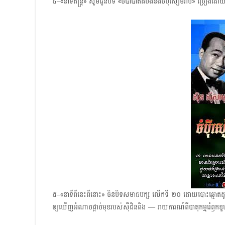
៤–«នាទីតន្ត្រី» សូមជូនបទ​ «ចំប៉ាបាត់ដំបង​និង​ចំប៉ីសៀមរាប» ច្រៀងដោយ
៥–«នាទីពីនេះពីនោះ» ចិនបិទសមាជបក្ស លើកទី ២០ ដោយបោះឆ្មោតដូចបាន
ឲ្យឃើញអំណាចផ្ដាច់មុខរបស់ស៊ីជិនពិង — រាយការណ៍ពីបាតុកម្ម​រេំឭ