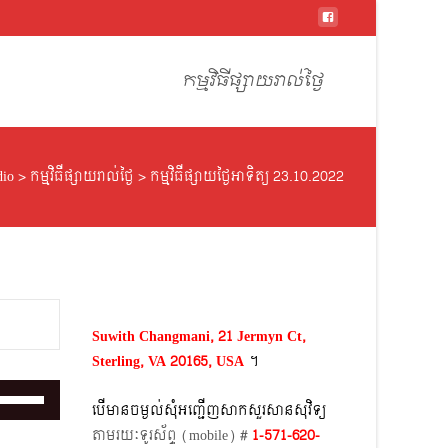
Skip
to
កម្មវិធីផ្សាយរាល់ថ្ងៃ
content
dio
>
កម្មវិធីផ្សាយរាល់ថ្ងៃ
>
កម្មវិធីផ្សាយថ្ងៃអាទិត្យ 23.10.2022
Suwith Changmani, 21 Jermyn Ct,
Sterling, VA 20165, USA
។​
Use
បើមានចម្ងល់​សុំអញ្ជើញសាកសួរសានសុវិទ្យ
Up/Down
តាមរយៈទូរស័ព្ទ​ (mobile)​ #
1-571-620-
Arrow