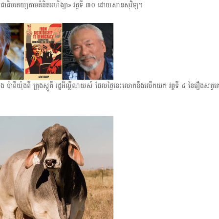
រជាធិបតេយ្យ​តាមគំនិតអហិង្សា» វគ្គទី ៣០ ដោយ​សានសុវិទ្យ។
t
i
o
ម៉ុង ប៉ាពីយ៉ុងពី ក្រុងស្កូគី រដ្ឋអ៊ិល្លីណយស៍ ដែលថ្ងៃនេះលោកនឹងលើកយក វគ្គទី ៤ នៃរឿងសត្វគោ