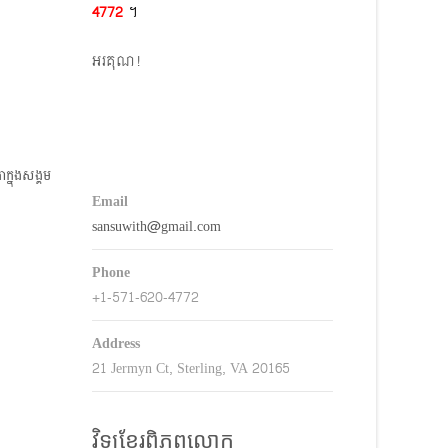
4772​
។
keys
o
អរគុណ!
ncrease
r
decrease
volume.
ក្នុងសង្គម
Email
sansuwith@gmail.com
Phone
+1-571-620-4772
Address
21 Jermyn Ct, Sterling, VA 20165
វិទ្យុខ្មែរពិភពលោក