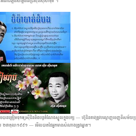
អធិរាជភ្លេងសម្លេងពេជ្រ​ស៊ីនស៊ីសាមុត​ ។
ត្រៀមទុកឲ្យស៊ីជិនពិងបន្តតំណែងស្នូលក្នុងបក្ស — ​ហ៊ូជិនតាវត្រូវបណ្ដេញចេញពីសម័យប្រជ
កខួប ២៣​តុលា​១៩៩១​ — មើលបាតដៃអ្នកមានសំណាងត្រូវឆ្នោត។