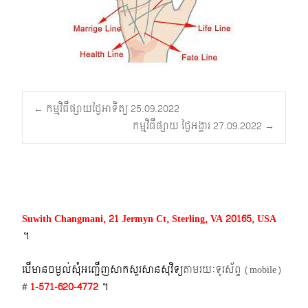
Post
←
កម្មវិធីផ្សាយថ្ងៃអាទិត្យ 25.09.2022
កម្មវិធីផ្សាយ ថ្ងៃអង្គារ 27.09.2022
→
navigation
Suwith Changmani, 21 Jermyn Ct, Sterling, VA 20165, USA
។​
បើមានចម្ងល់​សុំអញ្ជើញសាកសួរសានសុវិទ្យ
តាមរយៈទូរស័ព្ទ​ (mobile)​
#
1-571-620-4772​
។