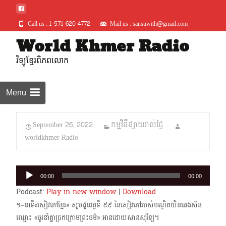
Call us : 1-571-620-4772
Mail us : sansuwith@gmail.com
Skip
World Khmer Radio
to
វិទ្យុខ្មែរពិភពលោក
conte
Menu
September 26, 2022
កម្មវិធីផ្សាយរាល់ថ្ងៃ
worldkhmer Radio
Audio
00:00
00:00
Player
Podcast:
Play in new window
|
Download
១–នាទី«សៀវភៅខ្មែរ» សូមជូនវគ្គទី ៩៩ នៃសៀវភៅរបស់បណ្ឌិតយិនឆេងស៊ន
ឈ្មោះ «ចូរនាំគ្នាជ្រកក្រោមព្រះធម៌» អានដោយសានសុវិទ្យ។