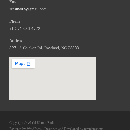
Email
sansuwith@gmail.com
Phone
+1-571-620-4772
Address
3271 S Chicken Rd, Rowland, NC 28383
Copyright © World Khmer Radio
Powered by WordPress
, Designed and Developed by
templatesnext