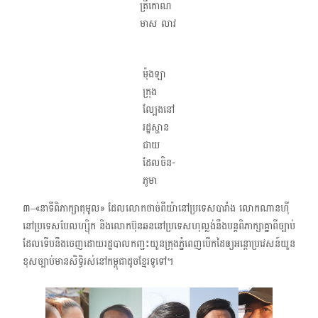
ត្រីកោណ
មាស លាវ
ម៉ុងឡា
ក្រុង
ល្បែងនៅ
រដ្ឋស្ហាន
ជាយ
ដែលចិន-
ភូមា
៣–«នាទីពិភាក្សាតុមូល» ដែលលោកថាច់ពីយ៉ា​នៅប្រទេសបារាំង​ លោកណាន​ហ៊ី​
នៅប្រទេសបែលហ្ស៊ិក​ និង​លោក​ប៊ុន​ឆននៅប្រទេសហុល្លង់​នឹងបន្តពិភាក្សាគ្នាពីច្បាប់
ដែលទើបនឹងចេញដោយរដ្ឋបាលកញ្ជះយួនក្រុងភ្នំពេញបើកដៃឲ្យអន្តោប្រវេសន៍យួន
ខុសច្បាប់មានសិទ្ធិរស់នៅកម្ពុជាដូចខ្មែរទូទៅ។