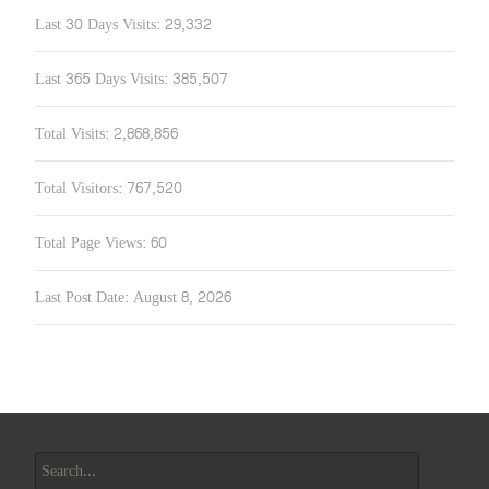
Last 30 Days Visits:
29,332
Last 365 Days Visits:
385,507
Total Visits:
2,868,856
Total Visitors:
767,520
Total Page Views:
60
Last Post Date:
August 8, 2026
Search
for: