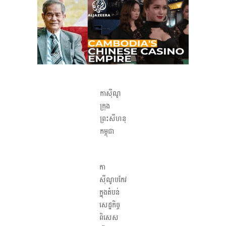
កាស៊ីណូ
ក្រុង
ព្រះសីហនុ
កម្ពុជា
កា
ស៊ីណូបកែវ
ក្នុងតំបន់
សេដ្ឋកិច្ច
ពិសេស