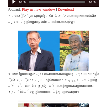
00:00
00:00
Player
Podcast:
Play in new window
|
Download
១–នាទី«សៀវភៅខ្មែរ» សូមជូនវគ្គទី ៩៧ នៃសៀវភៅរបស់បណ្ឌិតយិនឆេងស៊ន
ឈ្មោះ «ចូរនាំគ្នាជ្រកក្រោមព្រះធម៌» អានដោយសានសុវិទ្យ។
២–«នាទី ខ្មែរអើយក្រោកឡើង» របស់​លោកជាតិហង្សា​ពីរដ្ឋមីនីសូតាលើកយករឿង
ហ៊ុនសែនចូលហ៊ុនរកស៊ីជាមួយឧក្រឹដ្ឋជនចិនបើកកាស៊ីណូជួញដូរមនុស្សជាប្រព័ន្ធ
នៅសីហនុវីល ប៉ោយប៉ែត ស្រុកខ្មែរ នៅតំបន់សេដ្ឋកិច្ចពិសេសត្រីកោណមាស
ស្រុកលាវ និង​នៅម៉ុងឡាក្នុងតំបន់អបគមន៍រដ្ឋស្ហាន​ប្រទេសភូមា។