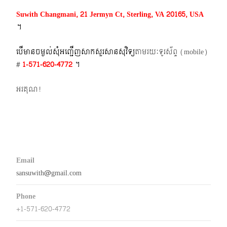
Suwith Changmani, 21 Jermyn Ct, Sterling, VA 20165, USA
។​
បើមានចម្ងល់​សុំអញ្ជើញសាកសួរសានសុវិទ្យ
តាមរយៈទូរស័ព្ទ​ (mobile)​
#
1-571-620-4772​
។
អរគុណ!
Email
sansuwith@gmail.com
Phone
+1-571-620-4772