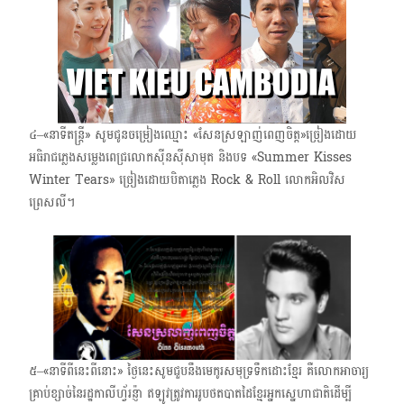
៤–«នាទីតន្ត្រី» សូមជូនចម្រៀងឈ្មោះ «សែនស្រឡាញ់ពេញចិត្ត»​ច្រៀងដោយ
អធិរាជភ្លេងសម្លេងពេជ្រលោកស៊ីនស៊ីសាមុត និងបទ «Summer Kisses
Winter Tears» ច្រៀងដោយបិតាភ្លេង Rock & Roll លោកអិលវិស​
ព្រេសលី។
៥–«នាទីពីនេះពីនោះ»​ ថ្ងៃនេះសូមជួបនឹងមេកូរសមុទ្រទឹកដោះខ្មែរ គឺលោកអាចារ្យ
គ្រាប់ខ្សាច់នៃរដ្ឋកាលីហ្វ័រន្ញ៉ា​ ឥឡូវត្រូវការរូបថតបាតដៃខ្មែរអ្នកស្នេហាជាតិដើម្បី