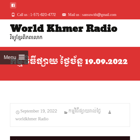
Call us : 1-571-620-4772
Mail us : sansuwith@gmail.com
Skip
World Khmer Radio
to
វិទ្យុខ្មែរពិភពលោក
conte
Menu
កម្មវិធីផ្សាយ ថ្ងៃច័ន្ទ 19.09.2022
September 19, 2022
កម្មវិធីផ្សាយរាល់ថ្ងៃ
worldkhmer Radio
Audio