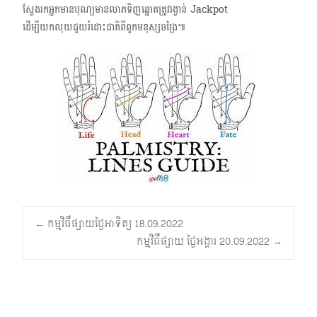
ស្វែងរកអ្នកមានបុណ្យមានលាភទិញឆ្នោតត្រូវរង្វាន់ Jackpot
ដើម្បីយកលុយជួយរំដោះជាតិពីពួកមនុស្សចង្រៃ៕
Post
←
កម្មវិធីផ្សាយថ្ងៃអាទិត្យ 18.09.2022
កម្មវិធីផ្សាយ ថ្ងៃអង្គារ 20.09.2022
→
navigation