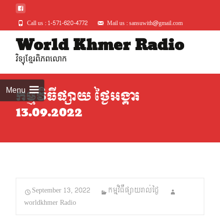
Call us : 1-571-620-4772
Mail us : sansuwith@gmail.com
Skip
World Khmer Radio
to
វិទ្យុខ្មែរពិភពលោក
conte
Menu
កម្មវិធីផ្សាយ ថ្ងៃអង្គារ
13.09.2022
September 13, 2022
កម្មវិធីផ្សាយរាល់ថ្ងៃ
worldkhmer Radio