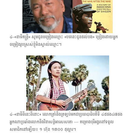
៤–«នាទីតន្ត្រី» ​សូមជូនចម្រៀងឈ្មោះ «បទនេះជូនដល់បង» ​ច្រៀងដោយអ្នក
ចម្រៀងរូបស្រស់ខ្ញុំមិនស្គាល់ឈ្មោះ។
៤–«នាទីពីនេះពីនោះ» ​លោកត្រាំនឹងត្រឡប់មកជាប្រធាបាធិបតីទី ៤៥​ផង៤៧ផង
អ្នកណាប្រឆាំងលោកនឹងវិនាសន្តិអាសេសតោ — គម្រោងបុរីអង្គរនៅទទួល
សមាជិកនៅឡើយ៖ ១​ ហ៊ុន ១៣០០​ ដុល្លារ។