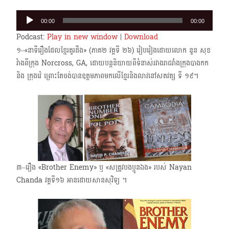
Audio
00:00
00:00
Player
Podcast:
Play in new window
|
Download
១–«នាទីរឿងដែលខ្មែរគួរដឹង» (ភាគ២​ វគ្គទី ២៦) រៀបរៀងដោយលោក នួន សុខ
វ៉ាងពីក្រុង Norcross, GA,​ ដោយបន្តនិយាយពីទំនាស់រវាងរាជវាំងក្រុងបាងកក
និង ក្រុងវ៉េ ព្រោះតែចង់បានឧត្តមភាពមកលើខ្មែរនិងលាវនៅសតវត្ស ទី​ ១៩។
៣–រឿង «Brother Enemy» ឬ «សត្រូវបងប្អូនឯង» របស់ Nayan
Chanda វគ្គទី១៦ អានដោយសានសុវិទ្យ ។