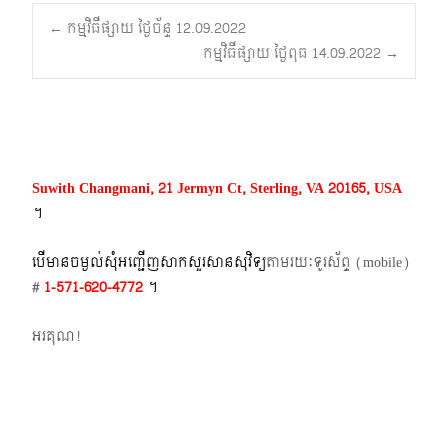
Post
←
កម្មវិធីផ្សាយ ថ្ងៃច័ន្ទ 12.09.2022
កម្មវិធីផ្សាយ ថ្ងៃពុធ 14.09.2022
→
navigation
Suwith Changmani, 21 Jermyn Ct, Sterling, VA 20165, USA
។​
បើមានចម្ងល់​សុំអញ្ជើញសាកសួរសានសុវិទ្យ
តាមរយៈទូរស័ព្ទ​ (mobile)​
#
1-571-620-4772​
។
អរគុណ!