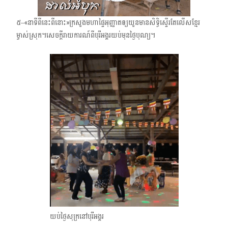
៥–«នាទីពីនេះពីនោះ»​​ក្រសួងមហាផ្ទៃអុញ្ញាតឲ្យយួនមានសិទ្ធិស្ទើរតែលើសខ្មែរ
ម្ចាស់ស្រុក។​​សេចក្ដីរាយការណ៍ពីបុរីអង្គរ​យប់មុនថ្ងៃបុណ្យ។
យប់ថ្ងៃសុក្រនៅបុរីអង្គរ