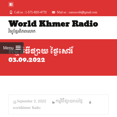
Call us : 1-571-620-4772
Mail us : sansuwith@gmail.com
Skip
World Khmer Radio
to
វិទ្យុខ្មែរពិភពលោក
conte
Menu
កម្មវិធីផ្សាយ ថ្ងៃសៅរ៍
03.09.2022
September 3, 2022
កម្មវិធីផ្សាយរាល់ថ្ងៃ
worldkhmer Radio