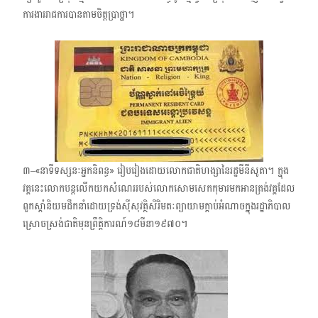
ការងាររាជការបានតាមចិត្តប្រាថ្នា។
៣–«នាទីទស្សនៈអ្នកនិពន្ធ» ​រៀបរៀងដោយលោកជាតិហង្សានៃរដ្ឋមីនីសូតា។​ ក្នុង
វគ្គនេះលោកបន្តលើកយកសំណេររបស់លោក​សោម​សេកកុមារ​មកអានត្រង់វគ្គដែល
ពួកស្ដាំនិយមដឹកនាំដោយទ្រង់ស៊ីសុវត្ថិ​សិរិមតៈព្យាយាមក្ដាប់អំណាចក្នុងរដ្ឋាភិបាល
ស្រោចស្រង់ជាតិមុនព្រឹត្តិការណ៍​១៨​មីនា​១៩៧០។