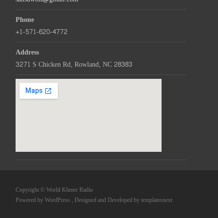
Phone
+1-571-620-4772
Address
3271 S Chicken Rd, Rowland, NC 28383
Copyright © World Khmer Radio
Powered by WordPress
, Designed and Developed by
templatesnext