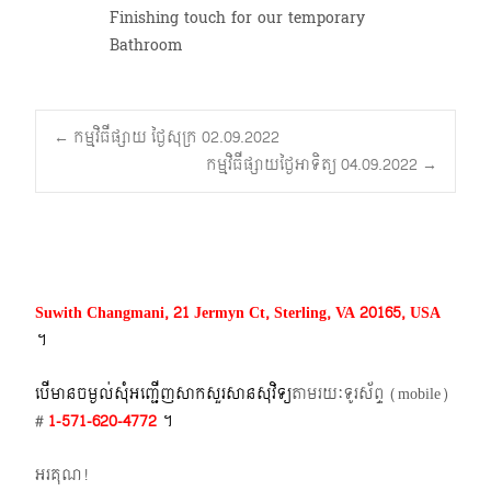
Finishing touch for our temporary
Bathroom
Post
←
កម្មវិធីផ្សាយ ថ្ងៃសុក្រ 02.09.2022
កម្មវិធីផ្សាយថ្ងៃអាទិត្យ 04.09.2022
→
navigation
Suwith Changmani, 21 Jermyn Ct, Sterling, VA 20165, USA
។​
បើមានចម្ងល់​សុំអញ្ជើញសាកសួរសានសុវិទ្យ
តាមរយៈទូរស័ព្ទ​ (mobile)​
#
1-571-620-4772​
។
អរគុណ!