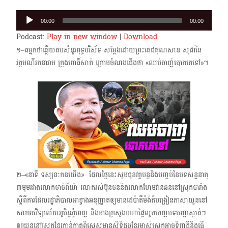
Audio
00:00
00:00
Player
Podcast:
Play in new window
|
Download
១–ធម្មកថាឆ្លើយតបសំនួរពុទ្ធបរិស័ទ សម្ដែងដោយព្រះតេជគុណសាន សុជា​នៃ
វត្តមណីរតនារាម ក្រុងពោធិ៍សាត់ ​ក្រោមចំណងជើងថា «ឈប់ចាញ់បោកគេទៅ»។
២–«នាទី ទស្សនៈកនយើង» ​ ដែលថ្ងៃនេះសូមជូនវគ្គបន្តនិងបញ្ចប់​នៃបទសន្ទនាតុ
៣​មុម​រវាងលោកថាច់ពីយ៉ា លោក​រស់​ប៊ុនថន​និង​លោកហែមវ៉ានឆននៅស្រុកបារាំង
ស្ដីពីការដែលរដ្ឋាភិបាលអាខ្វាងអនុញ្ញាតឲ្យមានដេប៉ាតឺម៉ង់ត៍បង្រៀនភាសាយួននៅ
សាកលវិទ្យាល័យភូមិន្ទភ្នំពេញ​ និងខាងក្រសួងមហាផ្ទៃលួចចេញបទបញ្ជាស្ងាត់ៗ
ឲ្យយួននៅស្រុកខ្មែរកាន់កាតពិសេសមានសិទ្ធិដូចខ្មែរម្ចាស់ស្រុកអាចទិញដី​និងធ្វើ