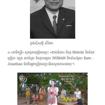
ទ្រង់ស៊ីសុវត្ថិ សិរិមតៈ
៤–«នាទីតន្ត្រី»​ សូមជូនចម្រៀងឈ្មោះ «ដាល់អំបុក» និពន្ធ Melody និងទំនុក
ច្រៀង៖ ឡេង ណាវ៉ាត្រា និពន្ធបទភ្លេង៖ NUMAN ដឹកនាំសម្តែង៖ Kate –
Jonathan មិនដឹងអ្នកច្រៀងឈ្មោះអីទេសូមទោសផងចុះ។