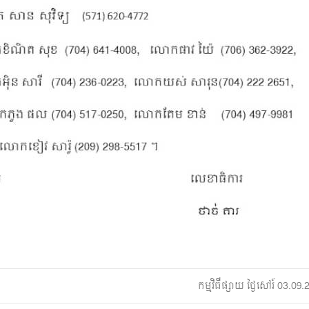
កម្មវិធីផ្សាយ ថ្ងៃសៅរ៍ 03.0