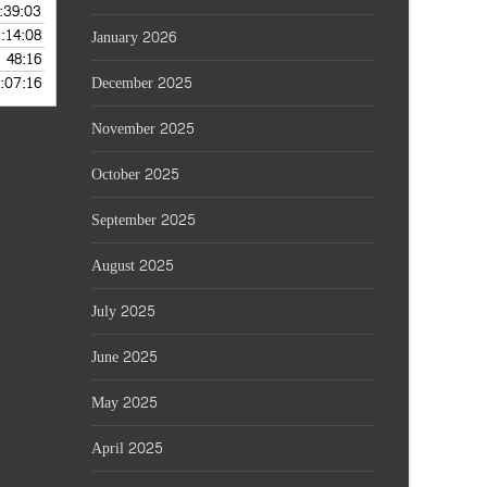
:39:03
 AUGUST 1, 2026
1:14:08
 JULY 31, 2026
January 2026
48:16
— JULY 30, 2026
:07:16
December 2025
 JULY 29, 2026
November 2025
October 2025
September 2025
August 2025
July 2025
June 2025
May 2025
April 2025