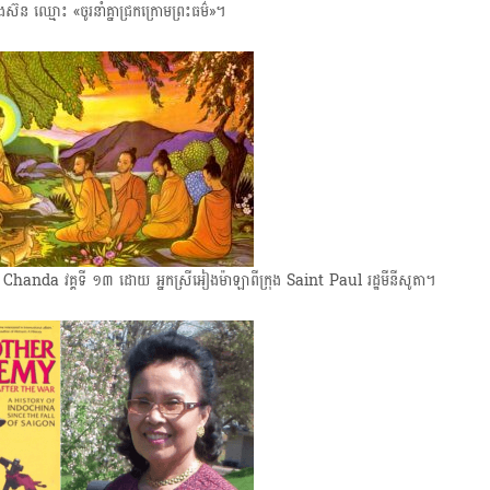
ន ឈ្មោះ «ចូរនាំគ្នាជ្រកក្រោមព្រះធម៌»។
t
i
o
វគ្គទី ១៣ ​ដោយ អ្នកស្រីអៀងម៉ាឡាពីក្រុង Saint Paul រដ្ឋមីនីសូតា។