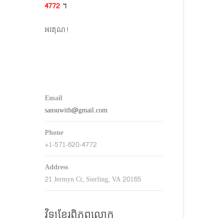
4772​
។
keys
o
អរគុណ!
ncrease
r
decrease
volume.
Email
sansuwith@gmail.com
Phone
+1-571-620-4772
Address
21 Jermyn Ct, Sterling, VA 20165
វិទ្យុខ្មែរពិភពលោក