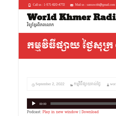
Call us : 1-571-620-4772
Mail us : sansuwith@gmail.com
World Khmer Radi
វិទ្យុខ្មែរពិភពលោក
កម្មវិធីផ្សាយ ថ្ងៃសុក
September 2, 2022
កម្មវិធីផ្សាយរាល់ថ្ងៃ
wor
Audio
00:00
Player
Podcast:
Play in new window
|
Download