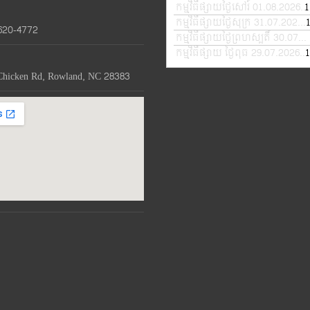
កម្មវិធីផ្សាយថ្ងៃសៅរ៍ 01.08.2026
1
—
កម្មវិធីផ្សាយថ្ងៃសុក្រ 31.07.2026
—
620-4772
កម្មវិធីផ្សាយថ្ងៃព្រហស្បតិ៍ 30.07.2026
កម្មវិធីផ្សាយ ថ្ងៃពុធ 29.07.2026
1
—
Chicken Rd, Rowland, NC 28383