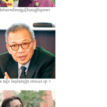
ំលោកលីតារាវុឌ្ឍស្ដីពីបុណ្យភ្ជុំបិណ្ឌ​ភាគ១
ម ផល្លីន និពន្ធទំនុកច្រៀង ដោយសុន រដ្ឋា ។