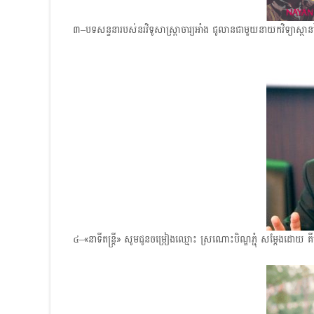
៣–បទសន្ទនារបស់នរវិទូសាស្ត្រាចារ្យអាំង ជូលានជាមួយនាយកវិទ្យាស្ថានរៃយ
៤–«នាទីតន្ត្រី» សូមជូនចម្រៀងឈ្មោះ ស្រណោះបិណ្ឌភ្ជុំ សម្តែងដោយ គី