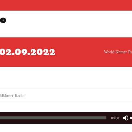
o
្រ 02.09.2022
World Khmer Ra
ldkhmer Radio
00:00