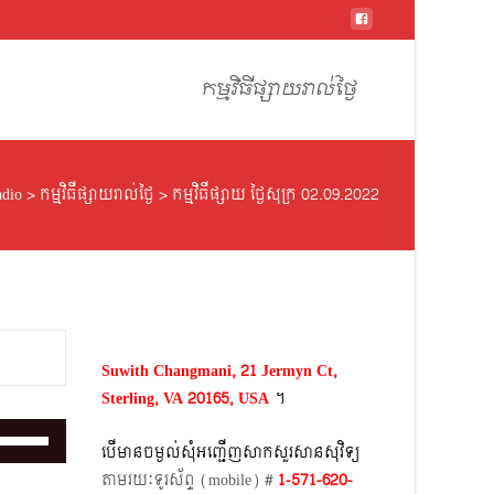
Skip
to
កម្មវិធីផ្សាយរាល់ថ្ងៃ
content
dio
>
កម្មវិធីផ្សាយរាល់ថ្ងៃ
>
កម្មវិធីផ្សាយ ថ្ងៃសុក្រ 02.09.2022
Suwith Changmani, 21 Jermyn Ct,
Sterling, VA 20165, USA
។​
Use
បើមានចម្ងល់​សុំអញ្ជើញសាកសួរសានសុវិទ្យ
Up/Down
តាមរយៈទូរស័ព្ទ​ (mobile)​ #
1-571-620-
Arrow