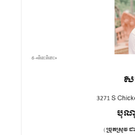
៥–«ពីនេះពីនោះ»