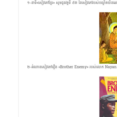
១–នាទី«សៀវភៅខ្មែរ» សូមជូនវគ្គទី ៩៣ នៃសៀវភៅរបស់បណ្ឌិតយិនឆេងស៊
២–អំណានសៀវភៅរឿង «Brother Enemy» របស់លោក Nayan Chanda 