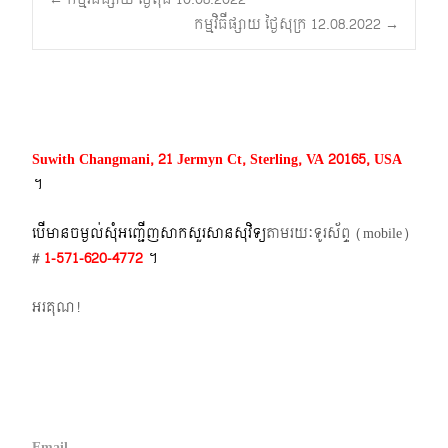
Post
កម្មវិធីផ្សាយ ថ្ងៃសុក្រ 12.08.2022
→
navigation
Suwith Changmani, 21 Jermyn Ct, Sterling, VA 20165, USA
។​
បើមានចម្ងល់​សុំអញ្ជើញសាកសួរសានសុវិទ្យ
តាមរយៈទូរស័ព្ទ​ (mobile)​
#
1-571-620-4772​
។
អរគុណ!
Email