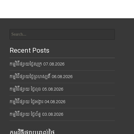
Search
for:
Recent Posts
កម្មវិធីផ្សាយថ្ងៃសុក្រ 07.08.2026
កម្មវិធីផ្សាយថ្ងៃព្រហស្បតិ៍ 06.08.2026
កម្មវិធីផ្សាយ ថ្ងៃពុធ 05.08.2026
កម្មវិធីផ្សាយ ថ្ងៃអង្គារ 04.08.2026
កម្មវិធីផ្សាយ ថ្ងៃច័ន្ទ 03.08.2026
កម្មវិធីផ្សាយរាល់ថ្ងៃ