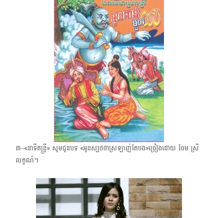
៣–«នាទីតន្ត្រី» សូមជូនបទ «អូនស្បថថាស្រឡាញ់តែបង»​ច្រៀងដោយ ចែម​ ស្រី
លក្ខណ៍។