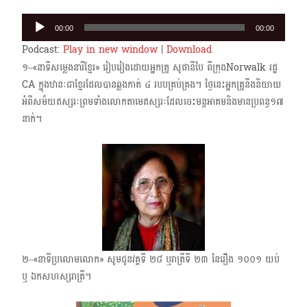
Audio
00:00
00:00
Player
Podcast:
Play in new window
|
Download
១–«នាទីសម្លេងនារីខ្មែរ» រៀបរៀងដោយអ្នកគ្រូ សូផានីបៃ ពីក្រុង​Norwalk រដ្ឋ
CA ក្នុងឋានៈជាខ្មែរដែលបានឆ្លងកាត់​ ៤ ​របបគ្រប់គ្រង។​ ថ្ងៃនេះអ្នកគ្រូនឹងនិយាយ
អំពីសម៏យឥស្សរៈ​ព្រមទាំងលោកតាមេឥស្សរៈដែលចេះមន្តអាគមនិងមានប្រពន្ធ១៧​
នាក់។
២–«នាទីប្រលោមលោក​» សូមជូនវគ្គទី ២៨ ឬរាត្រីទី ២៣ ​នៃរឿង​ ១០០១ ​យប់​
ឬ ឯកសហស្សរាត្រី។