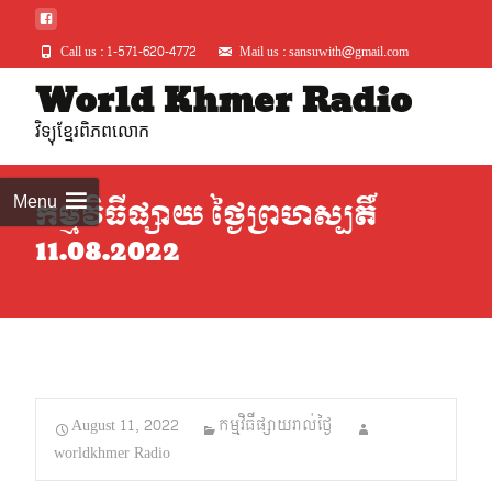
Call us : 1-571-620-4772
Mail us : sansuwith@gmail.com
Skip
World Khmer Radio
to
វិទ្យុខ្មែរពិភពលោក
conte
Menu
កម្មវិធីផ្សាយ ថ្ងៃព្រហស្បតិ៍
11.08.2022
August 11, 2022
កម្មវិធីផ្សាយរាល់ថ្ងៃ
worldkhmer Radio