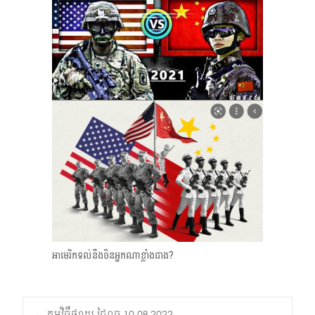
អាមេរិក​ទល់នឹងចិន​អ្នកណាខ្លាំងជាង?
←
កម្មវិធីផ្សាយ ថ្ងៃពុធ 10.08.2022