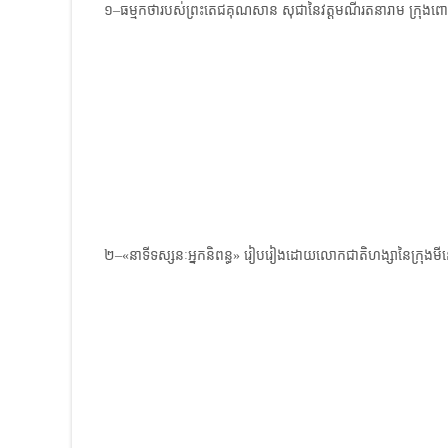
១–ធម្មកថារបស់ព្រះតេជគុណសាន សុជា​នៃវត្តមណីរតនារាម ក្រុងពោធិ
២–«នាទីទស្សនៈអ្នកនិពន្ធ» ​រៀបរៀងដោយលោកជាតិហង្សានៃក្រុង