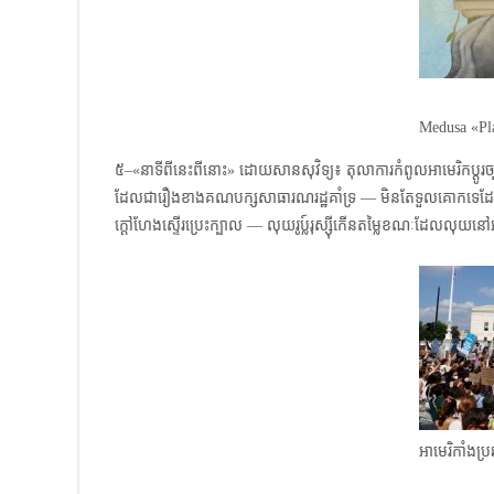
Medusa «Pla
៥–«នាទីពីនេះពីនោះ» ដោយសានសុវិទ្យ៖ តុលាការកំពូលអាមេរិកប្ដូរច្
ដែលជារឿងខាងគណបក្សសាធារណរដ្ឋគាំទ្រ​ — មិនតែទួលគោកទេដែលទឹក
ក្ដៅហែងស្ទើរប្រេះក្បាល — លុយរូប្ល៍រុស្ស៊ីកើនតម្លៃខណៈដែលលុយនៅអាស៊ីម
អាមេរិកាំងប្