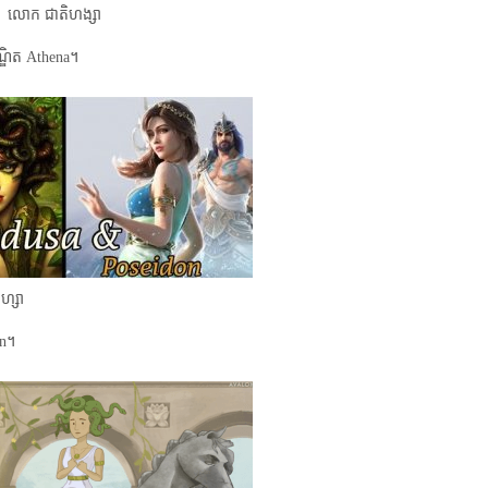
លោក ជាតិ​ហង្សា
ណ្ឌិត Athena។
ហ្សា
on។