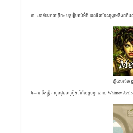
៣–«នាទីទេវកថាក្រិក» បន្តរៀបរាប់អំពី ទេពធីតានៃសង្គ្រាមនិងគតិប
រឿងរបស់មេឌូ
៤–«នាទីតន្ត្រី» សូមជូនចម្រៀង អំពីមេឌូហ្សា ដោយ Whitney Aval