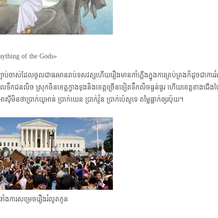
ything of the Gods»
បាប់ចាស់ដែលចូលជាធរមានរាប់ទសវត្សហើយ​រឿង​មានកាំភ្លើងក្នុងការគ្រប់គ្រង​ក៏ដូចជាការរំ
ជនលិច ស្រុកចិនខេត្តក្វាងទុងនិងខេត្តច្រើនទៀតទឹកលិចធ្ងន់ធ្ងរ ហើយខេត្តខាងជើងប
ិនថា​ប្រាក់យូអាន់ ប្រាក់យេន ប្រាក់វ៉ូន ប្រាក់ប៉េសូទេ តម្លៃធ្លាក់ឲ្យរប៉ុយ។
រឆាំងការសម្រេចរឿងរំលូតកូន