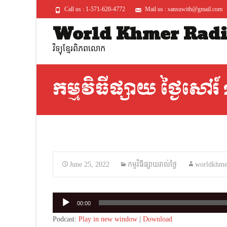
Call us : 1-571-620-4772
Mail us : sansuwith@gmail.com
World Khmer Rad
វិទ្យុខ្មែរពិភពលោក
កម្មវិធីផ្សាយ ថ្ងៃសៅរ
June 25, 2022
កម្មវិធីផ្សាយរាល់ថ្ងៃ
worldkhme
Audio
00:00
Player
Podcast:
Play in new window
|
Download