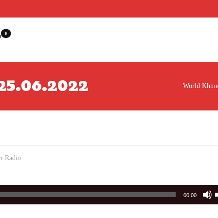
io
៍ 25.06.2022
World Khme
r Radio
00:00