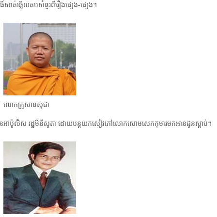
៍សាត់​ឆ្លើយតបសំនួរពីរឿងផ្សេង-ផ្សេង។
t
i
o
លោកគ្រូសានសុជា
មីនេអាប៉ូលិស រដ្ឋមីនីសូតា ដោយបន្តយកសៀវភៅលោកសោមសេកកុមារមកអានជូនស្ដាប់។