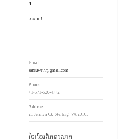
។
keys
o
អរគុណ!
ncrease
r
decrease
volume.
Email
sansuwith@gmail.com
Phone
+1-571-620-4772
Address
21 Jermyn Ct, Sterling, VA 20165
វិទ្យុខ្មែរពិភពលោក