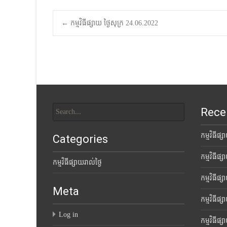
Post
←
កម្មវិធីផ្សាយ ថ្ងៃសុក្រ 24.06.2022
navigation
Search
Rece
for:
កម្មវិធីផ្
Categories
កម្មវិធីផ្
កម្មវិធីផ្សាយរាល់ថ្ងៃ
កម្មវិធីផ្
Meta
កម្មវិធីផ្
Log in
កម្មវិធីផ