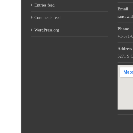
Entries feed
Email
sansuwi
Comments feed
Phone
WordPress.org
+1-571-
Address
3271 S C