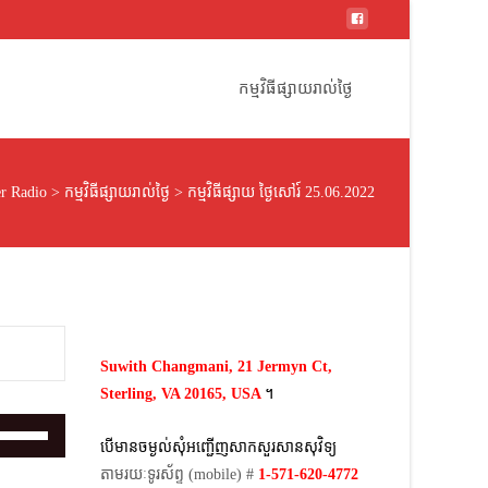
Skip
to
កម្មវិធីផ្សាយរាល់ថ្ងៃ
content
r Radio
>
កម្មវិធីផ្សាយរាល់ថ្ងៃ
>
កម្មវិធីផ្សាយ ថ្ងៃសៅរ៍ 25.06.2022
Suwith Changmani, 21 Jermyn Ct,
Sterling, VA 20165, USA
។​
Use
បើមានចម្ងល់​សុំអញ្ជើញសាកសួរសានសុវិទ្យ
Up/Down
តាមរយៈទូរស័ព្ទ​ (mobile)​ #
1-571-620-4772​
Arrow