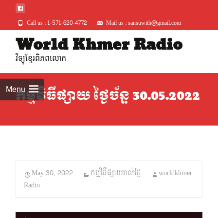
Call us : 1-571-620-4772
Mail us : sansuwith@gmail.com
Skip
World Khmer Radio
to
វិទ្យុខ្មែរពិភពលោក
conte
Menu
កម្មវិធីផ្សាយ ថ្ងៃច័ន្ទ 30.05.2022
May 30, 2022
កម្មវិធីផ្សាយរាល់ថ្ងៃ
worldkhmer
Radio
Audio