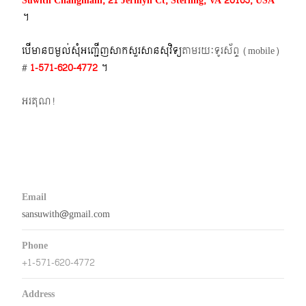
Suwith Changmani, 21 Jermyn Ct, Sterling, VA 20165, USA
។​
បើមានចម្ងល់​សុំអញ្ជើញសាកសួរសានសុវិទ្យ
តាមរយៈទូរស័ព្ទ​ (mobile)​
#
1-571-620-4772​
។
អរគុណ!
Email
sansuwith@gmail.com
Phone
+1-571-620-4772
Address