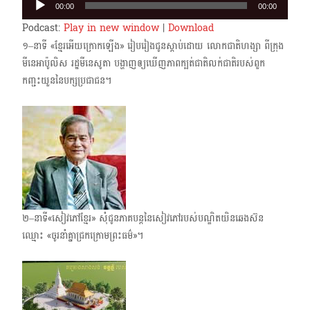
00:00
00:00
Player
Podcast:
Play in new window
|
Download
១–នាទី «ខ្មែរអើយក្រោកឡើង» រៀបរៀងជូនស្ដាប់ដោយ ​លោកជាតិហង្សា ​ពីក្រុង​
មីនេអាប៉ូលិស រដ្ឋមីនេសូតា បង្ហាញឲ្យឃើញភាពក្បត់ជាតិលក់ជាតិរបស់ពួក
កញ្ជះយួននៃបក្សប្រជាជន។
២–នាទី«សៀវភៅខ្មែរ» សុំជូនភាគបន្តនៃសៀវភៅរបស់បណ្ឌិតយិនឆេងស៊ន
ឈ្មោះ «ចូរនាំគ្នាជ្រកក្រោមព្រះធម៌»។