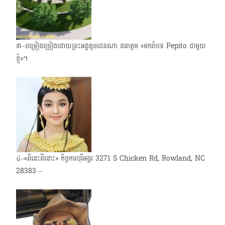
៣–ចម្រៀងច្រៀងដោយព្រះអង្គតូច​ជេនណា​ នរោត្តម «មករាំបទ Pepito ជាមួយ
ខ្ញុំ»។
៤–«ពីនេះពីនោះ» កិច្ចការបុរីអង្គរ 3271 S Chicken Rd, Rowland, NC
28383 –