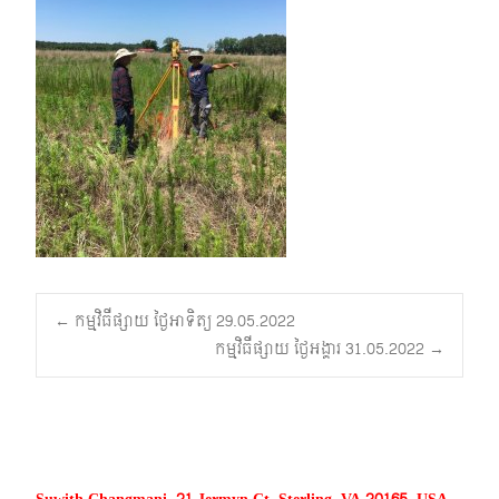
Post
←
កម្មវិធីផ្សាយ ថ្ងៃអាទិត្យ 29.05.2022
កម្មវិធីផ្សាយ ថ្ងៃអង្គារ 31.05.2022
→
navigation