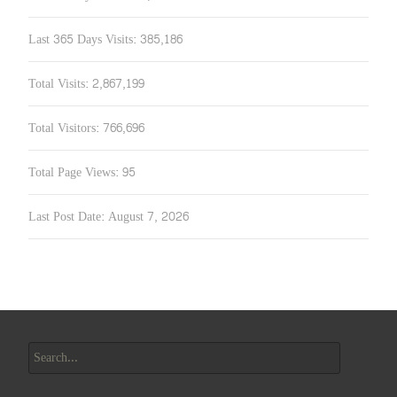
Last 365 Days Visits:
385,186
Total Visits:
2,867,199
Total Visitors:
766,696
Total Page Views:
95
Last Post Date:
August 7, 2026
Search
for: