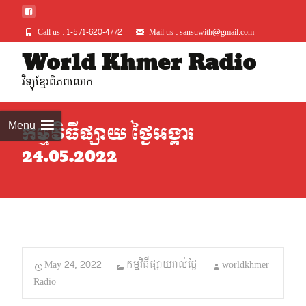
Call us : 1-571-620-4772
Mail us : sansuwith@gmail.com
Skip
World Khmer Radio
to
វិទ្យុខ្មែរពិភពលោក
conte
Menu
កម្មវិធីផ្សាយ ថ្ងៃអង្គារ
24.05.2022
May 24, 2022
កម្មវិធីផ្សាយរាល់ថ្ងៃ
worldkhmer
Radio