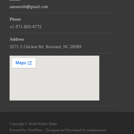
sansuwith@gmail.com
Phone
+1-571-620-4772
Address
3271 S Chicken Rd, Rowland, NC 28383
Copyright © World Khmer Radio
Powered by WordPress
, Designed and Developed by
templatesnext