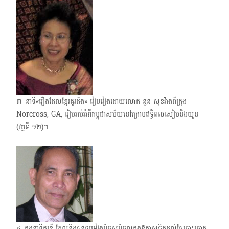
៣–នាទី«រឿងដែលខ្មែរគួរដឹង» រៀបរៀងដោយលោក នួន សុខវ៉ាងពីក្រុង
Norcross, GA, រៀបរាប់អំពីកម្ពុជាសម័យនៅក្រោមឥទិ្ធពលសៀមនិងយួន
(វគ្គទី ១២)។
៤–ក្នុងនាទីតន្ត្រី ដែលនឹងជូនចម្រៀងបំផុសបំផុលក្នុងឱកាសជិតដល់ថ្ងៃបោះឆ្នោត