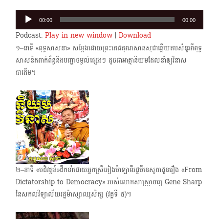
Audio
00:00
00:00
Player
Podcast:
Play in new window
|
Download
១–នាទី «ពុទ្ធសាសនា» សម្ដែងដោយព្រះតេជគុណសានសុជា​ឆ្លើយតបសំនួរពីពុទ្ធ
សាសនិកពាក់ព័ន្ធនឹងបញ្ហាចម្ងល់ផ្សេងៗ ដូចជាអាត្មានិយមដែលនាំឲ្យវិនាស
ជាដើម។
២–នាទី «បដិវត្តន៍»​ដឹកនាំដោយអ្នកស្រីអៀងម៉ាឡាពីរដ្ឋមីនេសូតា​ជូនរឿង «From
Dictatorship to Democracy» របស់លោកសាស្ត្រាចារ្យ Gene Sharp
នៃសកលវិទ្យាល័យរដ្ឋម៉ាស្សាឈូសិត្ស (វគ្គទី ៥)។