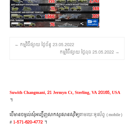
Post
←
កម្មវិធីផ្សាយ ថ្ងៃច័ន្ទ 23.05.2022
កម្មវិធីផ្សាយ ថ្ងៃពុធ 25.05.2022
→
navigation
Suwith Changmani, 21 Jermyn Ct, Sterling, VA 20165, USA
។​
បើមានចម្ងល់​សុំអញ្ជើញសាកសួរសានសុវិទ្យ
តាមរយៈទូរស័ព្ទ​ (mobile)​
#
1-571-620-4772​
។