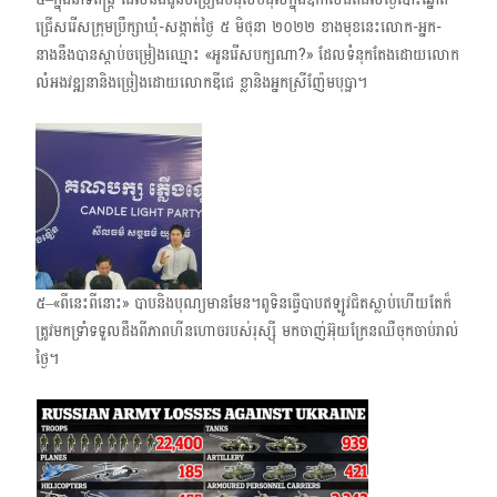
ជ្រើសរើសក្រុមប្រឹក្សាឃុំ-សង្កាត់​ថ្ងៃ ៥​ មិថុនា ​២០២២​ ខាងមុខនេះ​លោក-អ្នក-
នាងនឹងបានស្ដាប់ចម្រៀងឈ្មោះ «អូនរើសបក្សណា?» ដែលទំនុកតែងដោយ​លោក​
លំអងវឌ្ឍនា​​និងច្រៀងដោយ​លោក​ឌីជេ ខ្លា​និងអ្នកស្រី​ញ៉ែមបុប្ផា។
៥–«ពីនេះពីនោះ» បាប​និង​បុណ្យមានមែន។​​ពូទិនធ្វើបាប​ឥឡូវជិតស្លាប់ហើយតែក៏
ត្រូវមកទ្រាំទទួលដឹងពីភាពហីនហោចរបស់រុស្ស៊ី មកចាញ់អ៊ុយក្រែនឈឺចុកចាប់រាល់
ថ្ងៃ។