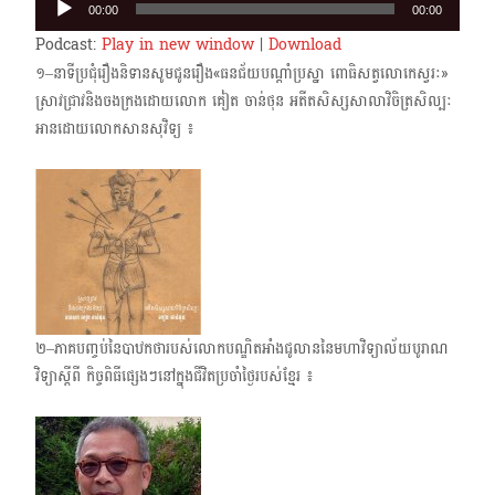
00:00
00:00
Player
Podcast:
Play in new window
|
Download
១–នាទីប្រជុំរឿងនិទានសូមជូនរឿង«ធនជ័យបណ្តាំប្រស្នា ពោធិសត្វលោកេស្វរៈ»
ស្រាវជ្រាវនិងចងក្រងដោយ​លោក គៀត ចាន់ថុន អតីតសិស្សសាលាវិចិត្រសិល្បៈ
អានដោយលោកសានសុវិទ្យ ៖
២–ភាគបញ្ចប់នៃបាឋកថារបស់លោកបណ្ឌិតអាំងជូលាន​នៃមហា​វិទ្យាល័យ​បូរាណ
វិទ្យាស្តីពី កិច្ចពិធីផ្សេងៗនៅក្នុងជីវិតប្រចាំថ្ងៃរបស់ខ្មែរ ៖