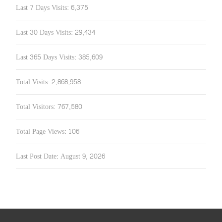
Last 7 Days Visits:
6,375
Last 30 Days Visits:
29,434
Last 365 Days Visits:
385,609
Total Visits:
2,868,958
Total Visitors:
767,580
Total Page Views:
106
Last Post Date:
August 9, 2026