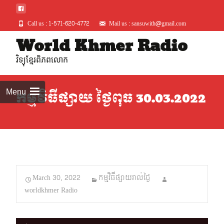
Call us : 1-571-620-4772
Mail us : sansuwith@gmail.com
Skip
World Khmer Radio
to
វិទ្យុខ្មែរពិភពលោក
conte
Menu
កម្មវិធីផ្សាយ ថ្ងៃពុធ 30.03.2022
March 30, 2022
កម្មវិធីផ្សាយរាល់ថ្ងៃ
worldkhmer Radio
Audio