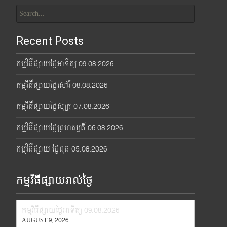
Search
for:
Recent Posts
កម្មវិធីផ្សាយថ្ងៃអាទិត្យ 09.08.2026
កម្មវិធីផ្សាយថ្ងៃសៅរ៍ 08.08.2026
កម្មវិធីផ្សាយថ្ងៃសុក្រ 07.08.2026
កម្មវិធីផ្សាយថ្ងៃព្រហស្បតិ៍ 06.08.2026
កម្មវិធីផ្សាយ ថ្ងៃពុធ 05.08.2026
កម្មវិធីផ្សាយរាល់ថ្ងៃ
កម្មវិធីផ្សាយថ្ងៃអាទិត្យ 09.08.2026
AUGUST 9, 2026