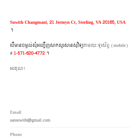
Suwith Changmani, 21 Jermyn Ct, Sterling, VA 20165, USA
។​
បើមានចម្ងល់​សុំអញ្ជើញសាកសួរសានសុវិទ្យ
តាមរយៈទូរស័ព្ទ​ (mobile)​
#
1-571-620-4772​
។
អរគុណ!
Email
sansuwith@gmail.com
Phone