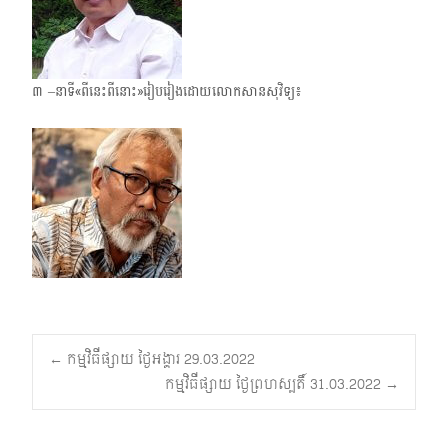
៣ –នាទី«ពីនេះពីនោះ»រៀបរៀងដោយលោកសានសុវិទ្យ៖
Post
←
កម្មវិធីផ្សាយ ថ្ងៃអង្គារ 29.03.2022
កម្មវិធីផ្សាយ ថ្ងៃព្រហស្បតិ៍ 31.03.2022
→
navigation