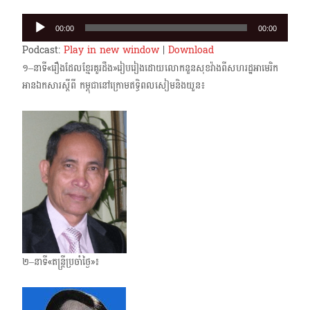
Audio
00:00
00:00
Player
Podcast:
Play in new window
|
Download
១–នាទី«រឿងដែលខ្មែរគួរដឹង»រៀបរៀងដោយលោកនួនសុខវ៉ាងពីសហរដ្ឋអាមេរិក
អានឯកសារ​ស្តីពី កម្ពុជានៅក្រោមឥទិ្ធពលសៀមនិងយួន៖
២–នាទី«តន្ត្រីប្រចាំថ្ងៃ»៖