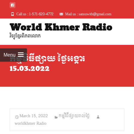
Call us : 1-571-620-4772
Mail us : sansuwith@gmail.com
Skip
World Khmer Radio
to
វិទ្យុខ្មែរពិភពលោក
conte
Menu
កម្មវិធីផ្សាយ ថ្ងៃអង្គារ
15.03.2022
March 15, 2022
កម្មវិធីផ្សាយរាល់ថ្ងៃ
worldkhmer Radio