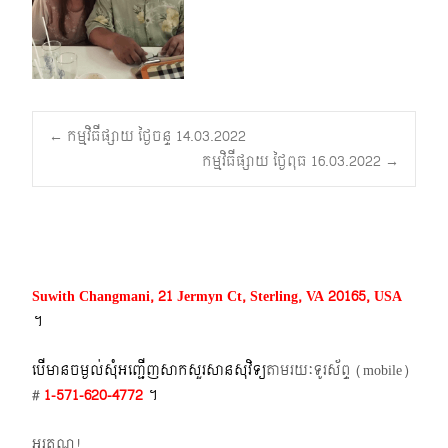
Post
←
កម្មវិធីផ្សាយ ថ្ងៃចន្ទ 14.03.2022
កម្មវិធីផ្សាយ ថ្ងៃពុធ 16.03.2022
→
navigation
Suwith Changmani, 21 Jermyn Ct, Sterling, VA 20165, USA
។​
បើមានចម្ងល់​សុំអញ្ជើញសាកសួរសានសុវិទ្យ
តាមរយៈទូរស័ព្ទ​ (mobile)​
#
1-571-620-4772​
។
អរគុណ!