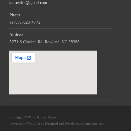
sansuwith@gmail.com
Phone
+1-571-620-4772
Address
3271 S Chicken Rd, Rowland, NC 28383
Copyright © World Khmer Radio
Powered by WordPress
, Designed and Developed by
templatesnext