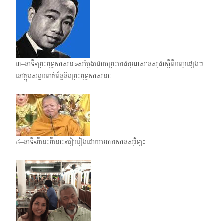
៣–នាទី«ព្រះពុទ្ធសាសនា»សម្តែងដោយព្រះតេជគុណសានសុជាស្តីពីបញ្ហាផ្សេងៗ
នៅក្នុងសង្គមពាក់​ព័ន្ធនឹងព្រះពុទ្ធសាសនា៖
៤–នាទី«ពីនេះពីនោះ»រៀបរៀងដោយលោកសានសុវិទ្យ៖