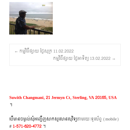
Post
←
កម្មវិធីផ្សាយ ថ្ងៃសុក្រ 11.02.2022
កម្មវិធីផ្សាយ ថ្ងៃអាទិត្យ 13.02.2022
→
navigation
Suwith Changmani, 21 Jermyn Ct, Sterling, VA 20165, USA
។​
បើមានចម្ងល់​សុំអញ្ជើញសាកសួរសានសុវិទ្យ
តាមរយៈទូរស័ព្ទ​ (mobile)​
#
1-571-620-4772​
។