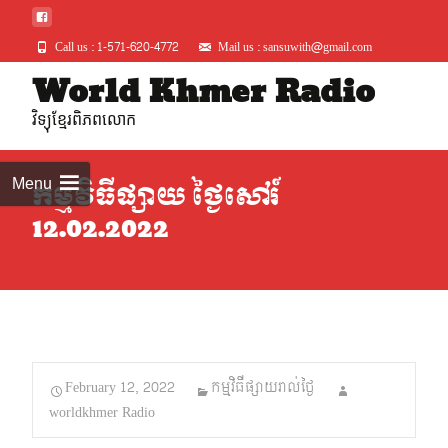
Call us : 1-571-620-4772
Mail us : sansuwith@gmail.com
Skip
World Khmer Radio
to
វិទ្យុខ្មែរពិភពលោក
conte
Menu
កម្មវិធីផ្សាយ ថ្ងៃសៅរ៍
12.02.2022
February 12, 2022
កម្មវិធីផ្សាយរាល់ថ្ងៃ
worldkhmer Radio