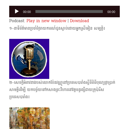
Audio
00:00
00:00
Player
Podcast:
Play in new window
|
Download
១–នាទីព័ត៌មានប្រចាំថ្ងៃរាយការណ៍ជូនស្តាប់ដោយអ្នកស្រីមៀន សម្បត្តិ៖
២–សេចក្តីអំពាវនាវរបស់លោកប៉ែនវណ្ណូនៅប្រទេសបារាំងស្តីពីពិធីបុណ្យផ្កាប្រាក់
សាមគ្គីដើម្បី យកបច្ច័យទៅកសាងព្រះវិហារនៅវត្តចន្ទរង្សីជាយក្រុប៉ារីស
ប្រទេសបារាំង៖