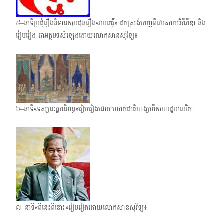
៥–នាទីប្រជុំរឿងនិទានសូមជូនរឿង«រាមកេរ្តិ៍» ដកស្រង់ចេញពីវេបសាយវិគីភីឌា និង
រៀបរៀង ជាអត្ថបទ​សំឡេងដោយលោកសានសុវិទ្យ៖
៦–នាទី«ទស្សនៈអ្នកនិពន្ធ»រៀបរៀងដោយលោកជាតិហង្សាពីសហរដ្ឋអាមេរិក៖
៧–នាទី«ពីនេះពីនោះ»រៀបរៀងដោយលោកសានសុវិទ្យ៖