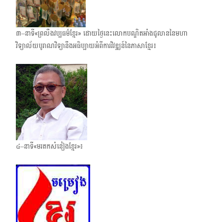
៣–នាទី«ព្រលឹងវប្បធម៌ខ្មែរ» ដោយថ្ងៃនេះលោកបណ្ឌិតអាំងជូលាន​នៃមហា​
វិទ្យាល័យ​បូរាណវិទ្យា​នឹងអធិប្បាយអំពីការវិវឌ្ឍន៍នៃភាសាខ្មែរ៖
៤–នាទី«មរតកសំនៀងខ្មែរ»៖