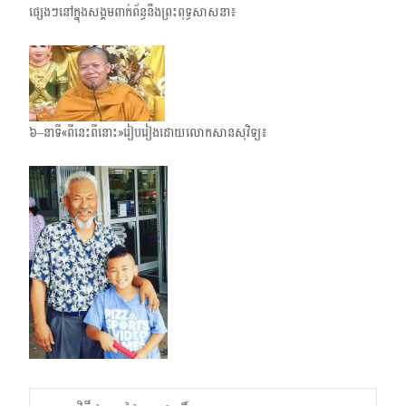
ផ្សេងៗនៅក្នុងសង្គមពាក់​ព័ន្ធនឹងព្រះពុទ្ធសាសនា៖
៦–នាទី«ពីនេះពីនោះ»រៀបរៀងដោយលោកសានសុវិទ្យ៖