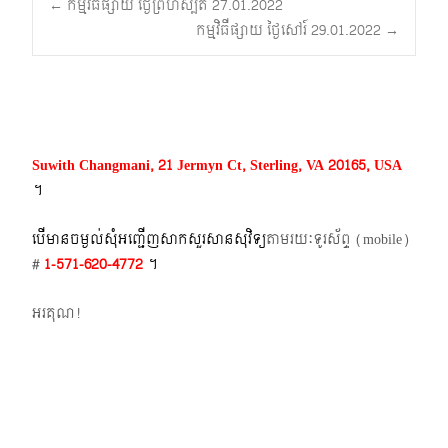
Post
←
កម្មវិធីផ្សាយ ថ្ងៃព្រហស្បតិ៍ 27.01.2022
កម្មវិធីផ្សាយ ថ្ងៃសៅរ៍ 29.01.2022
→
navigation
Suwith Changmani, 21 Jermyn Ct, Sterling, VA 20165, USA
។​
បើមានចម្ងល់​សុំអញ្ជើញសាកសួរសានសុវិទ្យ
តាមរយៈទូរស័ព្ទ​ (mobile)​
#
1-571-620-4772​
។
អរគុណ!