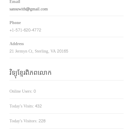
Email
sansuwith@gmail.com
Phone
+1-571-620-4772
Address
21 Jermyn Ct, Sterling, VA 20165
វិទ្យុខ្មែរពិភពលោក
Online Users:
0
Today's Visits:
432
Today's Visitors:
228