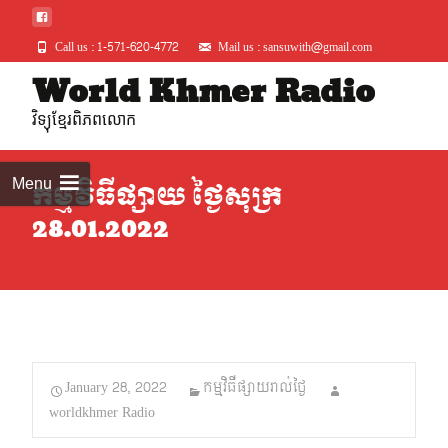
Call us : 1-571-620-4772
Mail us : sansuwith@gmail.com
Skip
World Khmer Radio
to
វិទ្យុខ្មែរពិភពលោក
conte
Menu
កម្មវិធីផ្សាយ ថ្ងៃសុក្រ
28.01.2022
January 28, 2022
កម្មវិធីផ្សាយរាល់ថ្ងៃ
worldkhmer Radio