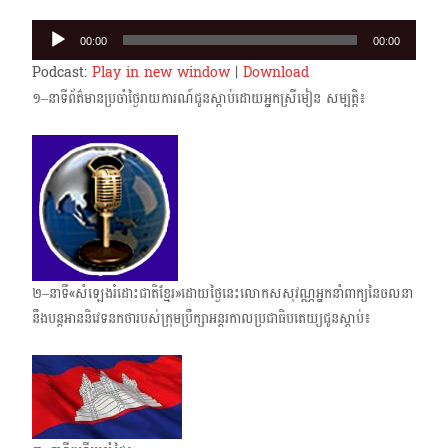
Audio
00:00
00:00
Player
Podcast:
Play in new window
|
Download
១–នាទីព័ត៌មានប្រចាំថ្ងៃរាយការណ៍ជូនស្តាប់ដោយអ្នកស្រីមៀន សម្បត្តិ៖
២–នាទី«សំឡេងរំដោះជាតិខ្មែរ»ដោយថ្ងៃនេះលោកសសុវណ្ណអ្នកនាំពាក្យនៃចលនា
នឹងបន្តអាន​និវេទនក​ថា​របស់ក្រុមប្រឹក្សាអន្តរកាលប្រជាធិបតេយ្យជូនស្តាប់៖