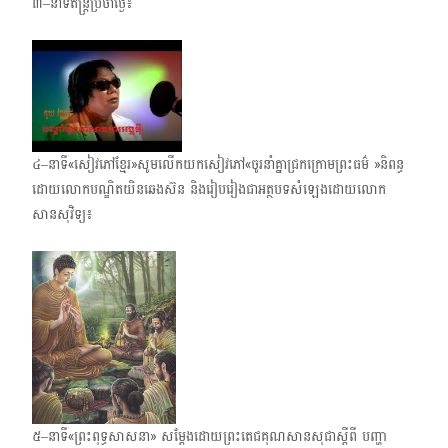
៣–នាទីតន្ត្រីប្រចាំថ្ងៃ៖
៤–នាទី«សៀវភៅខ្មែរ»សូមលើកយកសៀវភៅ«ចូរនាំគ្នាជ្រកក្រោមព្រះធម៌ »និពន្ធ
ដោយលោកបណ្ឌិត​យិនឆេងស៊ន និងរៀប​រៀងជា​អត្ថបទ​សំឡេង​ដោយលោក​
សានសុវិទ្យ៖
៥–នាទី«ព្រះពុទ្ធសាសនា» សម្តែងដោយព្រះតេជគុណសានសុជាស្តីពី បញ្ហា