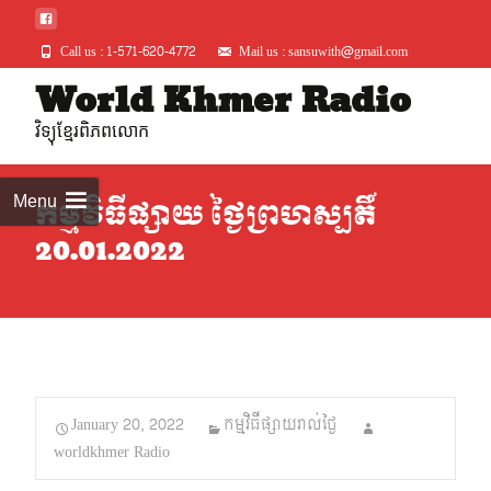
Call us : 1-571-620-4772
Mail us : sansuwith@gmail.com
Skip
World Khmer Radio
to
វិទ្យុខ្មែរពិភពលោក
conte
Menu
កម្មវិធីផ្សាយ ថ្ងៃព្រហស្បតិ៍
20.01.2022
January 20, 2022
កម្មវិធីផ្សាយរាល់ថ្ងៃ
worldkhmer Radio