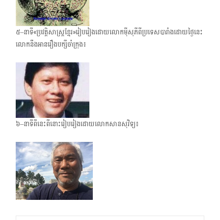
៥–នាទី«ប្រវត្តិសាស្ត្រខ្មែរ»រៀបរៀងដោយលោកម៉ីសុភីពីប្រទេសបារាំង​ដោយថ្ងៃនេះ​
លោកនឹង​អានរឿងបក្សីចាំក្រុង៖
៦–នាទីពីនេះពីនោះរៀបរៀងដោយលោកសានសុវិទ្យ៖