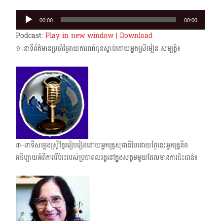
Audio
00:00
00:00
Player
Podcast:
Play in new window
|
Download
១–នាទីព័ត៌មានប្រចាំថ្ងៃរាយការណ៍ជូនស្តាប់ដោយអ្នកស្រីមៀន សម្បត្តិ៖
៣–នាទីសម្លេងស្ត្រីខ្មែររៀបរៀងដោយអ្នកគ្រូសុផានីបៃដោយថ្ងៃនេះអ្នកគ្រូនឹង
អធិប្បាយអំពីការរើបំរះ​របស់​ប្រជាពលរដ្ឋនៅក្នុងសង្គមមួយដែលមានការជិះជាន់៖​