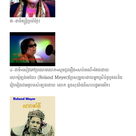
៣–នាទីតន្ត្រីប្រចាំថ្ងៃ៖
៤–នាទី«សៀវភៅប្រលោមលោក»សូមជូនរឿង«សារ៉ាមណី»តែងដោយ
លោករ៉ូឡង់មេយែរ (Roland Meyer)ប្រែសម្រួលដោយអ្នកស្រីច័ន្ទបូផលនិង
រៀបរៀងជាអត្ថបទសំឡេងដោយ លោក នួនសុខវ៉ាង​ពីសហរដ្ឋអាមេរិក៖