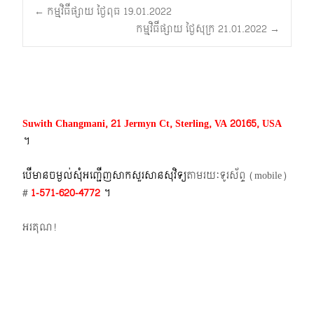
Post
←
កម្មវិធីផ្សាយ ថ្ងៃពុធ 19.01.2022
កម្មវិធីផ្សាយ ថ្ងៃសុក្រ 21.01.2022
→
navigation
Suwith Changmani, 21 Jermyn Ct, Sterling, VA 20165, USA
។​
បើមានចម្ងល់​សុំអញ្ជើញសាកសួរសានសុវិទ្យ
តាមរយៈទូរស័ព្ទ​ (mobile)​
#
1-571-620-4772​
។
អរគុណ!