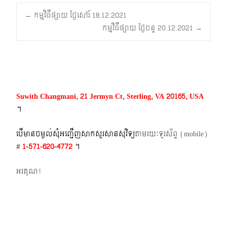
Post
←
កម្មវិធីផ្សាយ ថ្ងៃសៅរ៍ 18.12.2021
កម្មវិធីផ្សាយ ថ្ងៃចន្ទ 20.12.2021
→
navigation
Suwith Changmani, 21 Jermyn Ct, Sterling, VA 20165, USA
។​
បើមានចម្ងល់​សុំអញ្ជើញសាកសួរសានសុវិទ្យ
តាមរយៈទូរស័ព្ទ​ (mobile)​
#
1-571-620-4772​
។
អរគុណ!