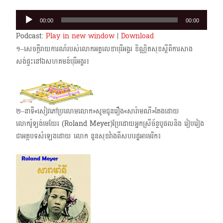
Audio
00:00
00:00
Player
Podcast:
Play in new window
|
Download
១–សេចក្តីរាយការណ៍របស់លោកអគ្គលេខាបុរីអង្គរ ខិណ្ណិតសុខស្តីពីការសាង
សង់ផ្ទះនៅ​ឯសហគមន៍បុរីអង្គរ៖
២–នាទី«សៀវភៅប្រលោមលោក»សូមជូនរឿង«សារ៉ាមណី»តែងដោយ
លោករ៉ូឡង់មេយែរ (Roland Meyer)ប្រែដោយអ្នកស្រីច័ន្ទបូផលនិង រៀបរៀង
ជាអត្ថបទសំឡេងដោយ លោក នួនសុខវ៉ាង​ពីសហរដ្ឋអាមេរិក៖