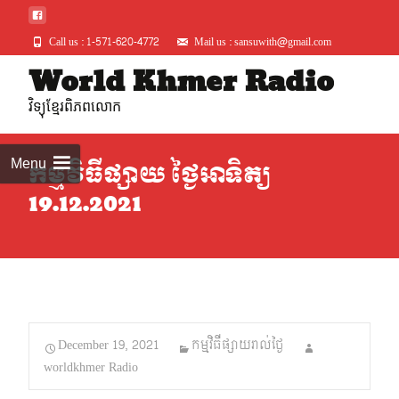
Call us : 1-571-620-4772
Mail us : sansuwith@gmail.com
Skip
World Khmer Radio
to
វិទ្យុខ្មែរពិភពលោក
conte
Menu
កម្មវិធីផ្សាយ ថ្ងៃអាទិត្យ
19.12.2021
December 19, 2021
កម្មវិធីផ្សាយរាល់ថ្ងៃ
worldkhmer Radio