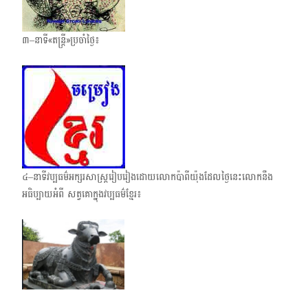
៣–នាទី«តន្រ្តី»ប្រចាំថ្ងៃ៖
៤–នាទីវប្បធម៌អក្សរសាស្ត្ររៀបរៀងដោយលោកប៉ាពីយ៉ុងដែលថ្ងៃនេះលោកនឹង
អធិប្បាយអំពី សត្វគោក្នុងវប្បធម៌ខ្មែរ៖