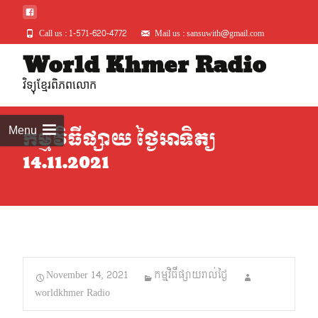
Call us : 1-571-620-4772
Mail us : sansuwith@gmail.com
Skip
World Khmer Radio
to
វិទ្យុខ្មែរពិភពលោក
conte
Menu
កម្មវិធីផ្សាយ ថ្ងៃអាទិត្យ
14.11.2021
November 14, 2021
កម្មវិធីផ្សាយរាល់ថ្ងៃ
worldkhmer Radio