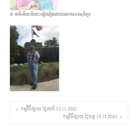
៥–នាទី«ពីនេះពីនោះ»រៀបរៀងដោយលោកសានសុវិទ្យ៖
Post
←
កម្មវិធីផ្សាយ ថ្ងៃសៅរ៍ 13.11.2021
កម្មវិធីផ្សាយ ថ្ងៃចន្ទ 15.11.2021
→
navigation