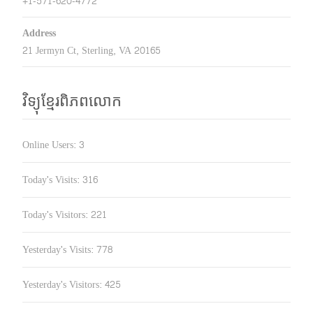
+1-571-620-4772
Address
21 Jermyn Ct, Sterling, VA 20165
វិទ្យុខ្មែរពិភពលោក
Online Users:
3
Today's Visits:
316
Today's Visitors:
221
Yesterday's Visits:
778
Yesterday's Visitors:
425