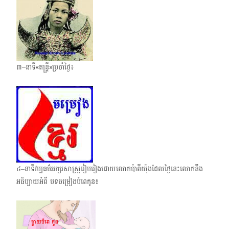
៣–នាទី«តន្រ្តី»ប្រចាំថ្ងៃ៖
៤–នាទីវប្បធម៌អក្សរសាស្ត្ររៀបរៀងដោយលោកប៉ាពីយ៉ុងដែលថ្ងៃនេះលោកនឹង
អធិប្បាយអំពី បទចម្រៀងបំពេកូន៖