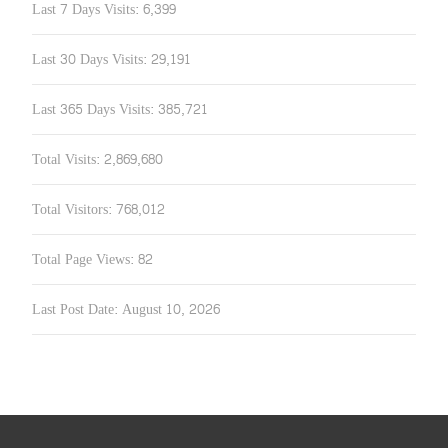
Last 7 Days Visits:
6,399
Last 30 Days Visits:
29,191
Last 365 Days Visits:
385,721
Total Visits:
2,869,680
Total Visitors:
768,012
Total Page Views:
82
Last Post Date:
August 10, 2026
Search