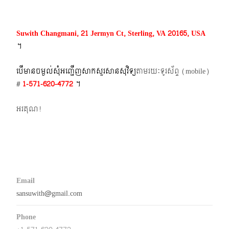
Suwith Changmani, 21 Jermyn Ct, Sterling, VA 20165, USA
។​
បើមានចម្ងល់​សុំអញ្ជើញសាកសួរសានសុវិទ្យ
តាមរយៈទូរស័ព្ទ​ (mobile)​
#
1-571-620-4772​
។
អរគុណ!
Email
sansuwith@gmail.com
Phone