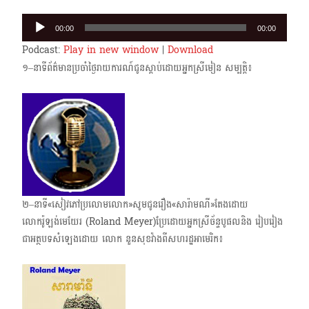
Audio
00:00
00:00
Player
Podcast:
Play in new window
|
Download
១–នាទីព័ត៌មានប្រចាំថ្ងៃរាយការណ៍ជូនស្តាប់ដោយអ្នកស្រីមៀន សម្បត្តិ៖
២–នាទី«សៀវភៅប្រលោមលោក»សូមជូនរឿង«សារ៉ាមណី»តែងដោយ
លោករ៉ូឡង់មេយែរ (Roland Meyer)ប្រែដោយអ្នកស្រីច័ន្ទបូផលនិង រៀបរៀង
ជាអត្ថបទសំឡេងដោយ លោក នួនសុខវ៉ាង​ពីសហរដ្ឋអាមេរិក៖